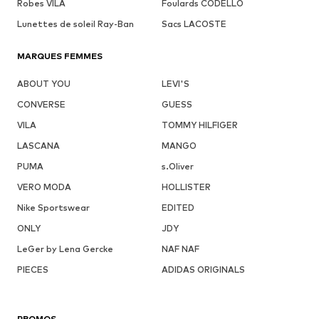
Robes VILA
Foulards CODELLO
Lunettes de soleil Ray-Ban
Sacs LACOSTE
MARQUES FEMMES
ABOUT YOU
LEVI'S
CONVERSE
GUESS
VILA
TOMMY HILFIGER
LASCANA
MANGO
PUMA
s.Oliver
VERO MODA
HOLLISTER
Nike Sportswear
EDITED
ONLY
JDY
LeGer by Lena Gercke
NAF NAF
PIECES
ADIDAS ORIGINALS
PROMOS