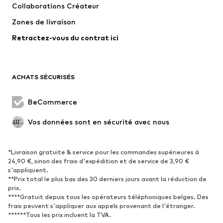
Collaborations Créateur
Vestes
Pulls et mailles
Zones de livraison
Lingerie
Blouses et tuniques
Retractez-vous du contrat ici
Manteaux
Jupes
Maillots de bain
Sweats
Blazers
Combinaisons et salopettes
ACHATS SÉCURISÉS
Grandes tailles
Maternité
Occasions spéciales
Exclusif
BeCommerce
Remise à neuf
Vos données sont en sécurité avec nous
CHAUSSURES
*Livraison gratuite & service pour les commandes supérieures à
Nouveautés
Tendance
24,90 €, sinon des frais d'expédition et de service de 3,90 €
Baskets
Bottines
s'appliquent.
**Prix total le plus bas des 30 derniers jours avant la réduction de
Escarpins et talons hauts
Bottes
prix.
****Gratuit depuis tous les opérateurs téléphoniques belges. Des
Sandales
Chaussures basses
frais peuvent s'appliquer aux appels provenant de l'étranger.
Chaussures de sport
Ballerines
******Tous les prix incluent la TVA.