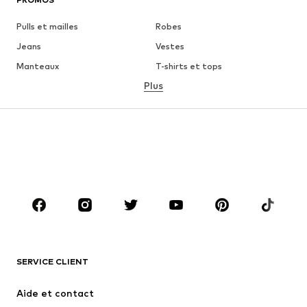
Pulls et mailles
Robes
Jeans
Vestes
Manteaux
T-shirts et tops
Plus
Pantalons
Lingerie
Jupes
Blouses et tuniques
Sweats
Blazers
Maillots de bain
Combinaisons et salopettes
Grandes tailles
Maternité
Chaussures
Sport
Accessoires
Premium
VÊTEMENTS
SERVICE CLIENT
Nouveautés
Tendance
Robes
Jeans
Aide et contact
T-shirts et tops
Pantalons