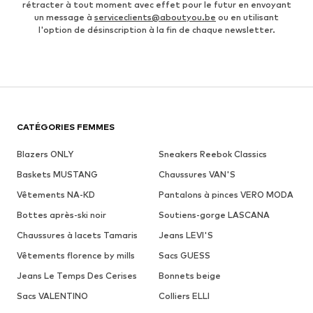
rétracter à tout moment avec effet pour le futur en envoyant
un message à
serviceclients@aboutyou.be
ou en utilisant
l'option de désinscription à la fin de chaque newsletter.
CATÉGORIES FEMMES
Blazers ONLY
Sneakers Reebok Classics
Baskets MUSTANG
Chaussures VAN'S
Vêtements NA-KD
Pantalons à pinces VERO MODA
Bottes après-ski noir
Soutiens-gorge LASCANA
Chaussures à lacets Tamaris
Jeans LEVI'S
Vêtements florence by mills
Sacs GUESS
Jeans Le Temps Des Cerises
Bonnets beige
Sacs VALENTINO
Colliers ELLI