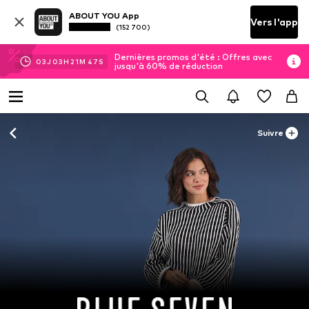
ABOUT YOU App
Vers l'app
(152 700)
Dernières promos d'été : Offres avec
03
J
03
H
21
M
45
S
jusqu'à 60% de réduction
Suivre