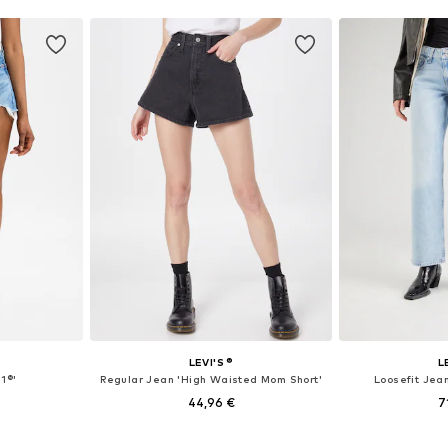
LEVI'S ®
L
1®'
Regular Jean 'High Waisted Mom Short'
Loosefit Jea
44,96 €
7
 tailles
Disponible en plusieurs tailles
Disponible en