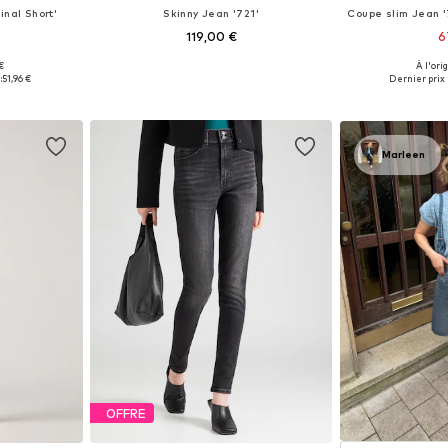
inal Short'
Skinny Jean '721'
119,00 €
6
+
16
€
À l'ori
 tailles
Disponible en plusieurs tailles
Disponible en
:
51,96 €
Dernier prix l
nier
Ajouter au panier
Ajoute
Marleen
OFFRE