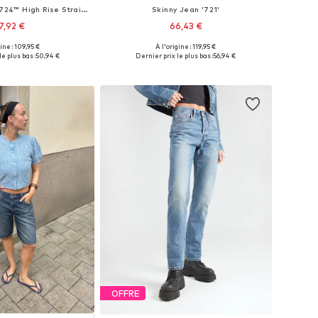
Coupe slim Jean '724™ High Rise Straight'
Skinny Jean '721'
7,92 €
66,43 €
+
16
+
16
gine : 109,95 €
À l'origine : 119,95 €
 plusieurs tailles
Disponible en plusieurs tailles
e plus bas :
50,94 €
Dernier prix le plus bas :
56,94 €
r au panier
Ajouter au panier
OFFRE