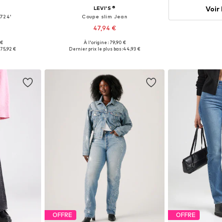
Voir
LEVI'S ®
'724'
Coupe slim Jean
47,94 €
 €
À l'origine : 79,90 €
 tailles
Disponible en plusieurs tailles
:
75,92 €
Dernier prix le plus bas :
44,93 €
nier
Ajouter au panier
OFFRE
OFFRE