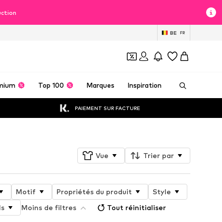
uction
BE
FR
mium
Top 100
Marques
Inspiration
PAIEMENT SUR FACTURE
Vue
Trier par
Motif
Propriétés du produit
Style
ls
Moins de filtres
Tout réinitialiser