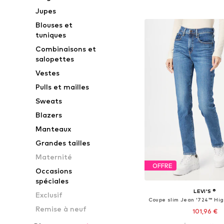
Ajouter au pa
Jupes
Blouses et
tuniques
Combinaisons et
salopettes
Vestes
Pulls et mailles
Sweats
Blazers
Manteaux
Grandes tailles
Maternité
OFFRE
Occasions
spéciales
LEVI'S ®
Exclusif
Remise à neuf
101,96 €