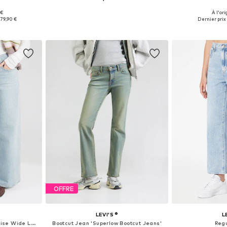
 €
À l'ori
 tailles
Disponible en plusieurs tailles
Tailles dispo
79,90 €
Dernier prix 
nier
Ajouter au panier
Ajoute
OFFRE
LEVI'S ®
L
Wide Leg Jean '728 High Rise Wide Leg'
Bootcut Jean 'Superlow Bootcut Jeans'
Reg