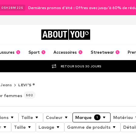
Dernières promos d'été : Offres avec jusqu'à 60% de réd
J
05
H
28
M
20
S
ABOUT
YOU
ussures
Sport
Accessoires
Streetwear
Pre
RETOUR SOUS 30 JOURS
Jeans
LEVI'S ®
our femmes
502
ions
Taille
Couleur
Marque
Matériau
1
r
Taille
Lavage
Gamme de produits
Détai