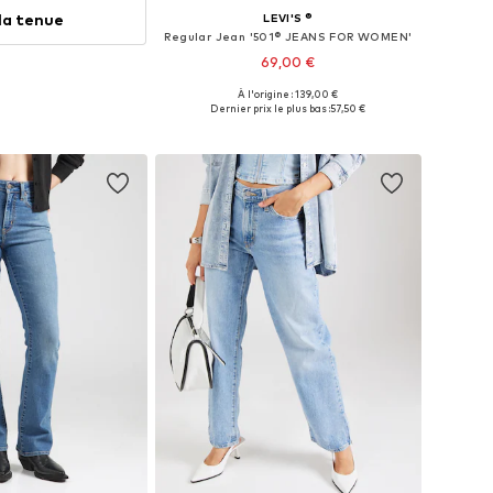
 la tenue
LEVI'S ®
Regular Jean '501® JEANS FOR WOMEN'
69,00 €
À l'origine : 139,00 €
Disponible en plusieurs tailles
Dernier prix le plus bas :
57,50 €
Ajouter au panier