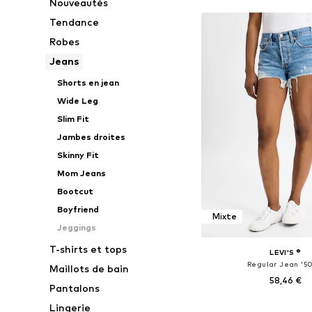
Nouveautés
Tendance
Robes
Jeans
Shorts en jean
Wide Leg
Slim Fit
Jambes droites
Skinny Fit
Mom Jeans
Bootcut
Boyfriend
Mixte
Jeggings
T-shirts et tops
LEVI'S ®
Regular Jean '50
Maillots de bain
58,46 €
Pantalons
+
1
Disponible en plusieurs
Lingerie