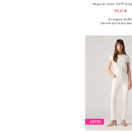
Regular Jean '501® Orig
55,21 €
+
1
À l'origine : 64,95 
Disponible en plusieurs
Dernier prix le plus bas 
Ajouter au pa
OFFRE