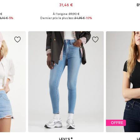
31,46 €
8
 €
À l'origine : 89,90 €
 tailles
Disponible en plusieurs tailles
Disponible en
6,10 €
-5%
Dernier prix le plus bas :
34,95 €
-10%
nier
Ajouter au panier
Ajoute
OFFRE
LEVI'S ®
L