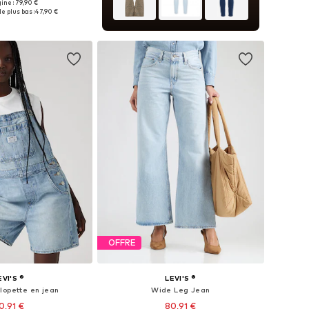
gine : 79,90 €
 plusieurs tailles
e plus bas :
47,90 €
r au panier
OFFRE
EVI'S ®
LEVI'S ®
lopette en jean
Wide Leg Jean
0,91 €
80,91 €