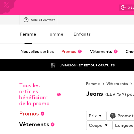
02
Aide et contact
Femme
Homme
Enfants
Nouvelles sorties
Promos
Vêtements
Cha
LIVRAISON* ET RETOUR GRATUITS
Femme
Vêtements
Tous les
articles
Jeans
(LEVI'S ®) p
bénéficiant
de la promo
Promos
Prix
Promot
Vêtements
Coupe
Longueu