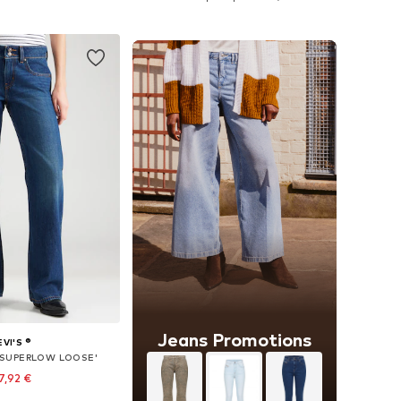
r au panier
Ajouter au panier
Jeans Promotions
EVI'S ®
 'SUPERLOW LOOSE'
7,92 €