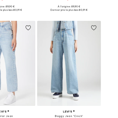
gine : 89,90 €
À l'origine : 89,90 €
nibles: XS, S, M, L
Disponible en plusieurs tailles
le plus bas :
80,91 €
Dernier prix le plus bas :
80,91 €
r au panier
Ajouter au panier
EVI'S ®
LEVI'S ®
ular Jean
Baggy Jean 'Cinch'