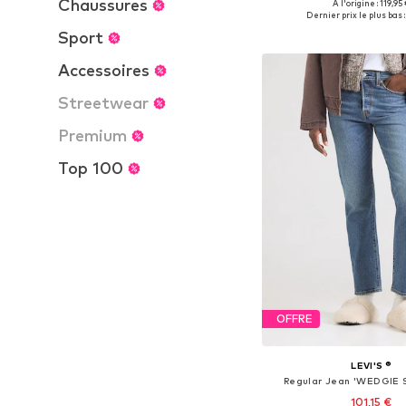
Chaussures
+
16
À l'origine : 119,95
Disponible en plusieurs
Dernier prix le plus bas :
Ajouter au pa
Sport
Accessoires
Streetwear
Premium
Top 100
OFFRE
LEVI'S ®
Regular Jean 'WEDGIE
101,15 €