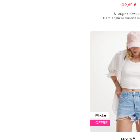
109,65 €
À l'origine : 129,00
Disponible en plusieurs
Dernier prix le plus bas :
11
Ajouter au pa
Mixte
OFFRE
LEVI'S ®