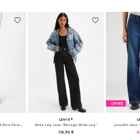
nier
Ajouter au panier
Ajoute
OFFRE
LEVI'S ®
L
Coupe slim Jean '724™ High Rise Straight'
Wide Leg Jean 'Ribcage Wide Leg '
Loosefit Jean
116,96 €
6