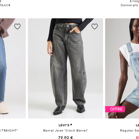
+
5
 €
À l'ori
 tailles
Disponible en plusieurs tailles
Disponible en
76,42 €
Dernier prix l
nier
Ajouter au panier
Ajoute
OFFRE
LEVI'S ®
L
 STRAIGHT'
Barrel Jean 'Cinch Barrel'
Regular Sa
79,90 €
8