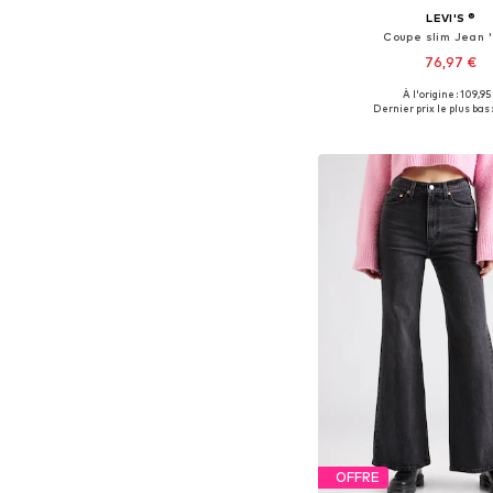
LEVI'S ®
Coupe slim Jean 
76,97 €
+
16
À l'origine : 109,95
Disponible en plusieurs
Dernier prix le plus bas 
Ajouter au pa
OFFRE