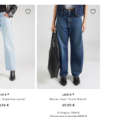
EVI'S ®
LEVI'S ®
n 'Superlow Loose'
Barrel Jean 'Cinch Barrel'
1,96 €
69,90 €
+
2
À l'origine : 79,90 €
 plusieurs tailles
Disponible en plusieurs tailles
Dernier prix le plus bas :
69,90 €