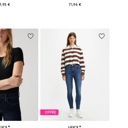
9,95 €
71,96 €
 plusieurs tailles
Disponible en plusieurs tailles
r au panier
Ajouter au panier
OFFRE
EVI'S ®
LEVI'S ®