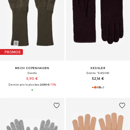
PROMOS
MSCH COPENHAGEN
KESSLER
Gants
Gants 'SASHA'
5,90 €
52,16 €
Dernier prix le plus bas :
21,90 €
-73%
+
1