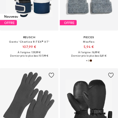
Nouveau
OFFRE
OFFRE
REUSCH
PIECES
Gants 'Charlize R-TEX® XT'
Moufles
107,99 €
5,94 €
À l'origine : 139,99 €
À l'origine : 16,99 €
Dernier prix le plus bas :
107,99 €
Dernier prix le plus bas :
5,81 €