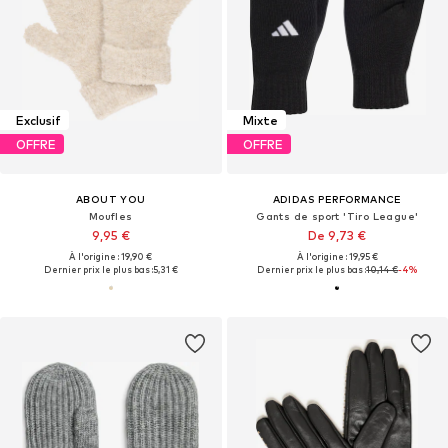
Exclusif
Mixte
OFFRE
OFFRE
ABOUT YOU
ADIDAS PERFORMANCE
Moufles
Gants de sport 'Tiro League'
9,95 €
De 9,73 €
À l'origine : 19,90 €
À l'origine : 19,95 €
Dernier prix le plus bas :
5,31 €
Dernier prix le plus bas :
10,14 €
-4%