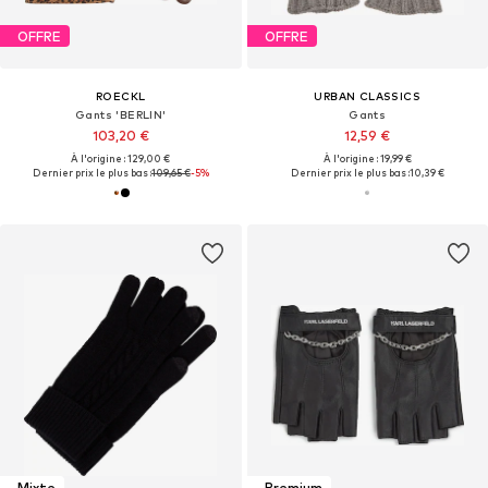
OFFRE
OFFRE
ROECKL
URBAN CLASSICS
Gants 'BERLIN'
Gants
103,20 €
12,59 €
À l'origine : 129,00 €
À l'origine : 19,99 €
Dernier prix le plus bas :
109,65 €
-5%
Dernier prix le plus bas :
10,39 €
Mixte
Premium