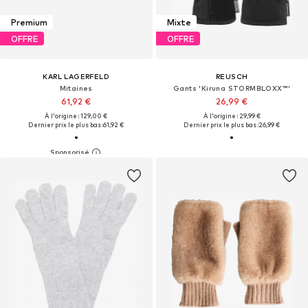
Premium
Mixte
OFFRE
OFFRE
KARL LAGERFELD
REUSCH
Mitaines
Gants 'Kiruna STORMBLOXX™'
61,92 €
26,99 €
À l'origine : 129,00 €
À l'origine : 29,99 €
Dernier prix le plus bas :
61,92 €
Dernier prix le plus bas :
26,99 €