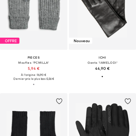
OFFRE
Nouveau
PIECES
ICHI
Moufles 'PCMILLA'
Gants 'IAMELODI'
5,94 €
44,90 €
À l'origine : 16,90 €
Dernier prix le plus bas :
5,56 €