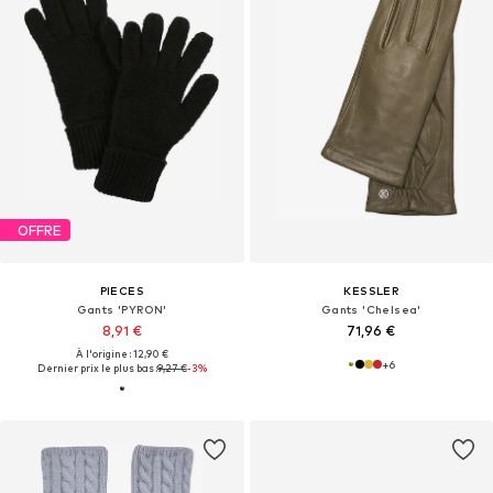
OFFRE
PIECES
KESSLER
Gants 'PYRON'
Gants 'Chelsea'
8,91 €
71,96 €
À l'origine : 12,90 €
+
6
Dernier prix le plus bas :
9,27 €
-3%