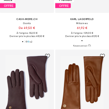
OFFRE
OFFRE
CASH-MERE.CH
KARL LAGERFELD
Gants
Mitaines
De 49,50 €
61,92 €
À l'origine : 55,00 €
À l'origine : 129,00 €
Dernier prix le plus bas :
49,50 €
Dernier prix le plus bas :
61,92 €
+
2