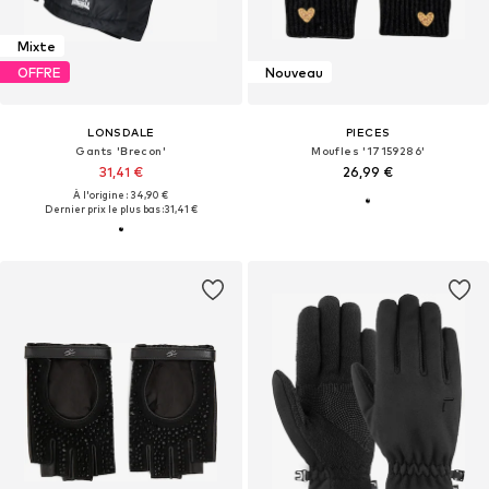
Mixte
OFFRE
Nouveau
LONSDALE
PIECES
Gants 'Brecon'
Moufles '17159286'
31,41 €
26,99 €
À l'origine : 34,90 €
Dernier prix le plus bas :
31,41 €