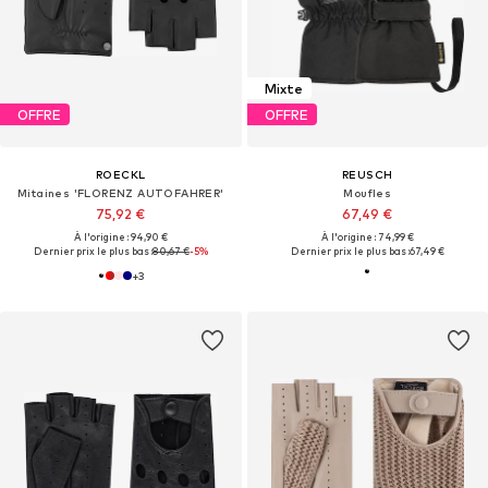
Mixte
OFFRE
OFFRE
ROECKL
REUSCH
Mitaines 'FLORENZ AUTOFAHRER'
Moufles
75,92 €
67,49 €
À l'origine : 94,90 €
À l'origine : 74,99 €
Dernier prix le plus bas :
80,67 €
-5%
Dernier prix le plus bas :
67,49 €
+
3