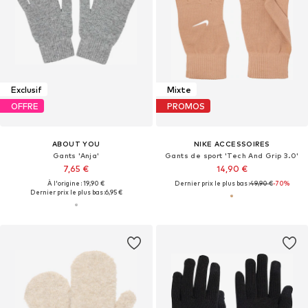
Exclusif
Mixte
OFFRE
PROMOS
ABOUT YOU
NIKE ACCESSOIRES
Gants 'Anja'
Gants de sport 'Tech And Grip 3.0'
7,65 €
14,90 €
À l'origine : 19,90 €
Dernier prix le plus bas :
49,90 €
-70%
Dernier prix le plus bas :
6,95 €