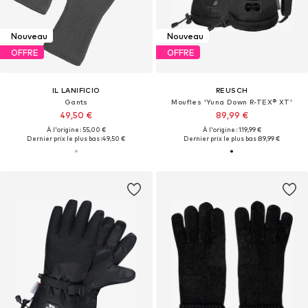
Nouveau
Nouveau
OFFRE
OFFRE
IL LANIFICIO
REUSCH
Gants
Moufles 'Yuna Down R-TEX® XT'
49,50 €
89,99 €
À l'origine : 55,00 €
À l'origine : 119,99 €
Dernier prix le plus bas :
49,50 €
Dernier prix le plus bas :
89,99 €