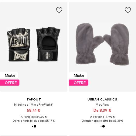
Mixte
Mixte
OFFRE
OFFRE
TAPOUT
URBAN CLASSICS
Mitaines 'MmaProFight'
Moufles
58,41 €
De 8,39 €
À l'origine : 64,90 €
À l'origine : 17,99 €
Dernier prix le plus bas :
55,17 €
Dernier prix le plus bas :
8,39 €