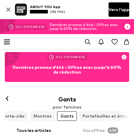
ABOUT YOU App
Vers l'app
(152 700)
Dernières promos d'été : Offres avec
02
J
21
H
05
M
42
S
jusqu'à 60% de réduction
02
J
21
H
05
M
42
S
Dernières promos d'été : Offres avec jusqu'à 60%
de réduction
Gants
pour femmes
Porte-clés
Montres
Gants
Portefeuilles et étuis
Tous les articles
Vos offres
430