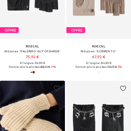
OFFRE
OFFRE
ROECKL
ROECKL
Mitaines 'PALERMO AUTOFAHRER'
Mitaines 'SORRENTO'
75,92 €
67,92 €
À l'origine : 94,90 €
À l'origine : 84,90 €
Dernier prix le plus bas :
85,41 €
-11%
Dernier prix le plus bas :
72,17 €
-5%