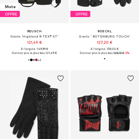
Mixte
OFFRE
OFFRE
REUSCH
ROECKL
Gants 'Highland R-TEX® XT'
Gants ' ROTENBURG TOUCH'
121,49 €
127,20 €
À l'origine : 149,99 €
À l'origine : 159,00 €
Dernier prix le plus bas :
121,49 €
Dernier prix le plus bas :
135,15 €
-5%
+
2