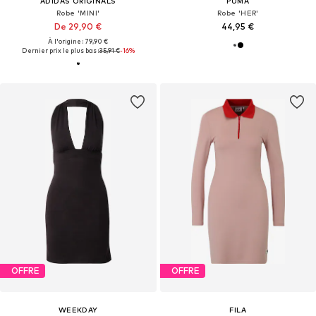
ADIDAS ORIGINALS
PUMA
Robe 'MINI'
Robe 'HER'
De 29,90 €
44,95 €
À l'origine : 79,90 €
Dernier prix le plus bas :
35,91 €
-16%
OFFRE
OFFRE
WEEKDAY
FILA