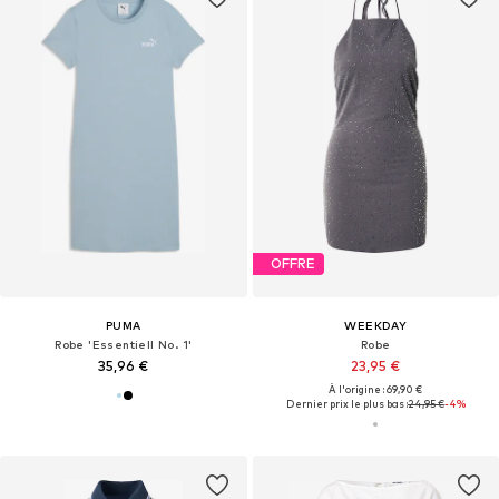
OFFRE
PUMA
WEEKDAY
Robe 'Essentiell No. 1'
Robe
35,96 €
23,95 €
À l'origine : 69,90 €
Dernier prix le plus bas :
24,95 €
-4%