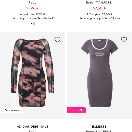
Robe
Robe 'TANJORE'
15,96 €
67,50 €
À l'origine : 39,90 €
À l'origine : 75,00 €
Dernier prix le plus bas :
14,34 €
Dernier prix le plus bas :
63,75 €
Nouveau
OFFRE
ADIDAS ORIGINALS
ELLESSE
Robe
Robe 'LUCERNE'