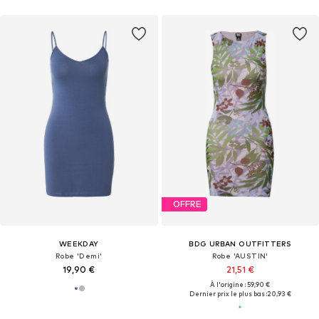
OFFRE
WEEKDAY
BDG URBAN OUTFITTERS
Robe 'Demi'
Robe 'AUSTIN'
19,90 €
21,51 €
À l'origine : 59,90 €
Dernier prix le plus bas :
20,93 €