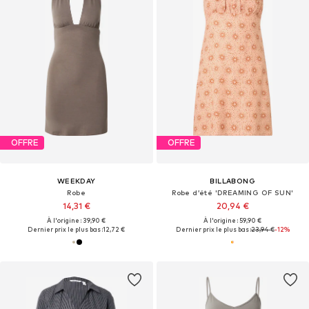
OFFRE
OFFRE
WEEKDAY
BILLABONG
Robe
Robe d’été 'DREAMING OF SUN'
14,31 €
20,94 €
À l'origine : 39,90 €
À l'origine : 59,90 €
Dernier prix le plus bas :
12,72 €
Dernier prix le plus bas :
23,94 €
-12%