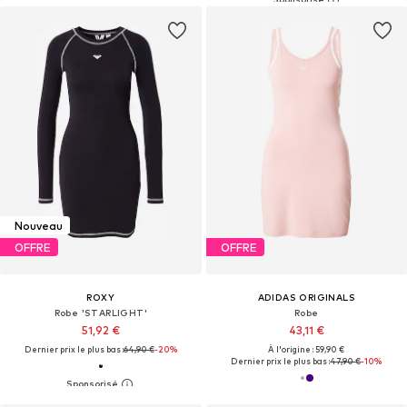
Nouveau
OFFRE
OFFRE
ROXY
ADIDAS ORIGINALS
Robe 'STARLIGHT'
Robe
51,92 €
43,11 €
Dernier prix le plus bas :
64,90 €
-20%
À l'origine : 59,90 €
Dernier prix le plus bas :
47,90 €
-10%