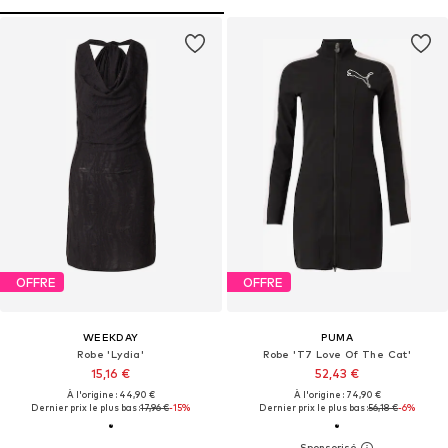
OFFRE
OFFRE
WEEKDAY
PUMA
Robe 'Lydia'
Robe 'T7 Love Of The Cat'
15,16 €
52,43 €
À l'origine : 44,90 €
À l'origine : 74,90 €
Dernier prix le plus bas :
17,96 €
-15%
Dernier prix le plus bas :
56,18 €
-6%