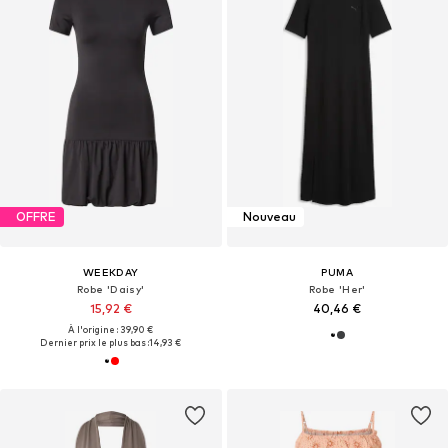
OFFRE
Nouveau
WEEKDAY
PUMA
Robe 'Daisy'
Robe 'Her'
15,92 €
40,46 €
À l'origine : 39,90 €
Dernier prix le plus bas :
14,93 €