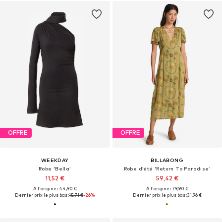
OFFRE
OFFRE
WEEKDAY
BILLABONG
Robe 'Bella'
Robe d’été 'Return To Paradise'
11,52 €
59,42 €
À l'origine : 44,90 €
À l'origine : 79,90 €
Dernier prix le plus bas :
15,71 €
-26%
Dernier prix le plus bas :
31,96 €