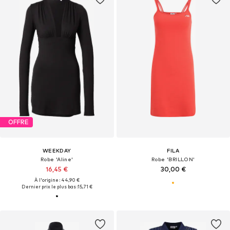
OFFRE
WEEKDAY
FILA
Robe 'Aline'
Robe 'BRILLON'
16,45 €
30,00 €
À l'origine : 44,90 €
Dernier prix le plus bas :
15,71 €