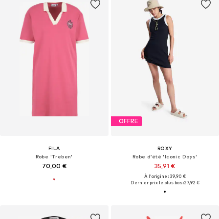
OFFRE
FILA
ROXY
Robe 'Treben'
Robe d’été 'Iconic Days'
70,00 €
35,91 €
À l'origine : 39,90 €
Dernier prix le plus bas :
27,92 €