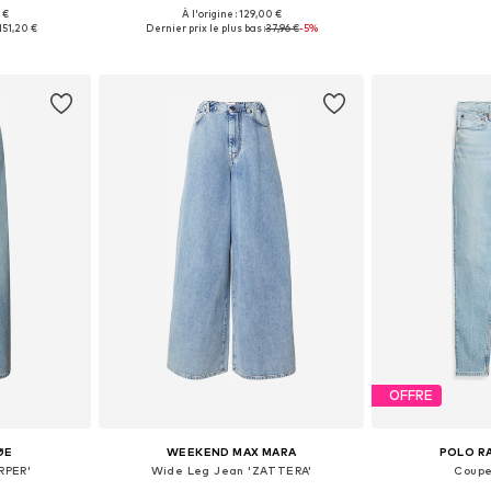
 €
À l'origine : 129,00 €
 tailles
Tailles disponibles: 27-28, 29, 30-31
Disponible en
151,20 €
Dernier prix le plus bas :
37,96 €
-5%
nier
Ajouter au panier
Ajoute
OFFRE
ØE
WEEKEND MAX MARA
POLO R
RPER'
Wide Leg Jean 'ZATTERA'
Coupe