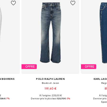
OFFRE
OFFRE
N BEHRENS
POLO RALPH LAUREN
KARL LAG
Bootcut Jean
Reg
119,40 €
8
 €
À l'origine : 225,00 €
À l'ori
 tailles
Disponible en plusieurs tailles
Disponible en
7,96 €
-7%
Dernier prix le plus bas :
123,75 €
-3%
Dernier prix 
nier
Ajouter au panier
Ajoute