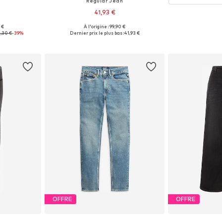
Regular Jean
41,93 €
 €
À l'origine : 99,90 €
Tailles disponibles: 25 x Regular, 26 x Regular, 28 x Regular, 29 x Regular
Disponible en plusieurs tailles
,30 €
-39%
Dernier prix le plus bas :
41,93 €
nier
Ajouter au panier
OFFRE
OFFRE