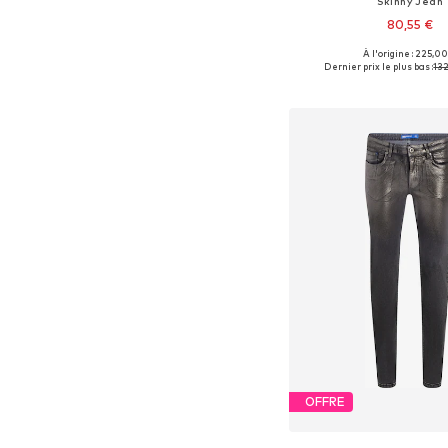
Skinny Jean
80,55 €
À l'origine : 225,00
Dernier prix le plus bas :
132
Ajouter au pa
OFFRE