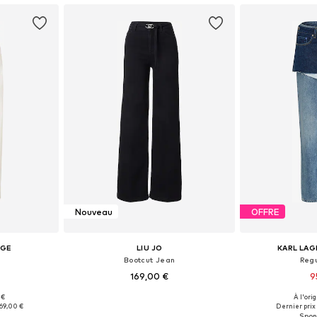
Nouveau
OFFRE
NGE
LIU JO
KARL LAG
Bootcut Jean
Reg
169,00 €
9
 €
À l'ori
Tailles disponibles: 26 x Regular, 27 x Regular, 29 x Regular, 30 x Regular, 31 x Regular
Disponible en plusieurs tailles
Disponible en
69,00 €
Dernier prix 