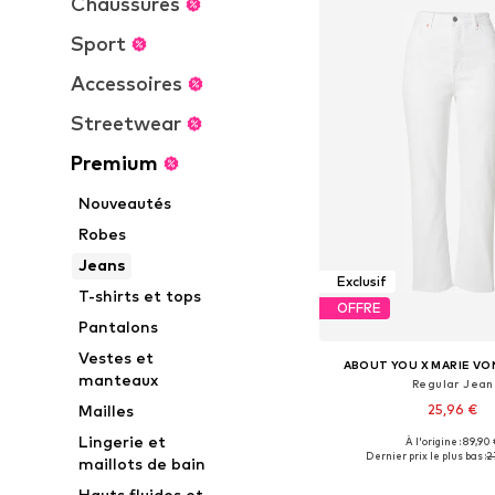
Chaussures
Sport
Accessoires
Streetwear
Premium
Nouveautés
Robes
Jeans
Exclusif
T-shirts et tops
OFFRE
Pantalons
Vestes et
ABOUT YOU X MARIE VO
manteaux
Regular Jean
25,96 €
Mailles
Lingerie et
À l'origine : 89,90
Disponible en plusieurs
Dernier prix le plus bas :
2
maillots de bain
Ajouter au pa
Hauts fluides et