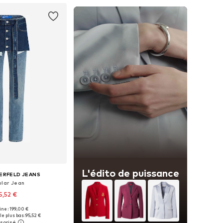
L'édito de puissance
ERFELD JEANS
ular Jean
5,52 €
gine : 199,00 €
 plusieurs tailles
le plus bas :
95,52 €