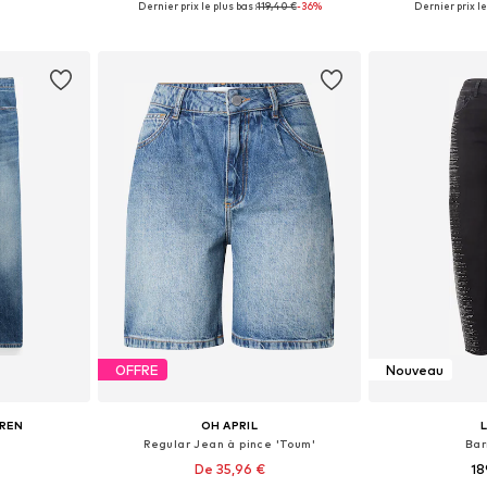
Dernier prix le plus bas :
119,40 €
-36%
Dernier prix le
nier
Ajouter au panier
Ajoute
OFFRE
Nouveau
UREN
OH APRIL
Regular Jean à pince 'Toum'
Bar
De 35,96 €
18