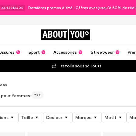
Dernières promos d'été : Offres avec jusqu'à 60% de réd
J
23
H
38
M
38
S
ABOUT
YOU
ussures
Sport
Accessoires
Streetwear
Pre
RETOUR SOUS 30 JOURS
eans
pour femmes
792
ions
Taille
Couleur
Marque
Motif
Ma