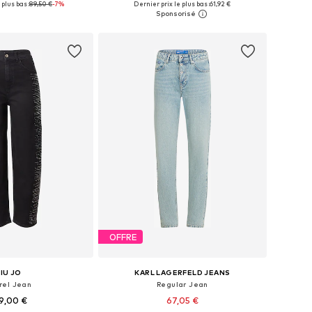
 plus bas :
89,50 €
-7%
Dernier prix le plus bas :
61,92 €
r au panier
Ajouter au panier
OFFRE
LIU JO
KARL LAGERFELD JEANS
rel Jean
Regular Jean
9,00 €
67,05 €