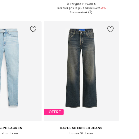
À l'origine : 149,00 €
 plusieurs tailles
Disponible en plusieurs tailles
Dernier prix le plus bas :
71,52 €
-6%
r au panier
Ajouter au panier
OFFRE
ALPH LAUREN
KARL LAGERFELD JEANS
 slim Jean
Loosefit Jean