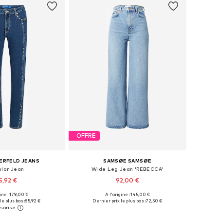
OFFRE
ERFELD JEANS
SAMSØE SAMSØE
ular Jean
Wide Leg Jean 'REBECCA'
5,92 €
92,00 €
gine : 179,00 €
À l'origine : 145,00 €
 plusieurs tailles
Disponible en plusieurs tailles
le plus bas :
85,92 €
Dernier prix le plus bas :
72,50 €
r au panier
Ajouter au panier