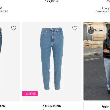
179,00 €
1
 €
À l'orig
 tailles
Disponible en plusieurs tailles
:
68,75 €
Dernier prix 
nier
Ajouter au panier
Ajoute
Nardos
OFFRE
Voir
UREN
CALVIN KLEIN