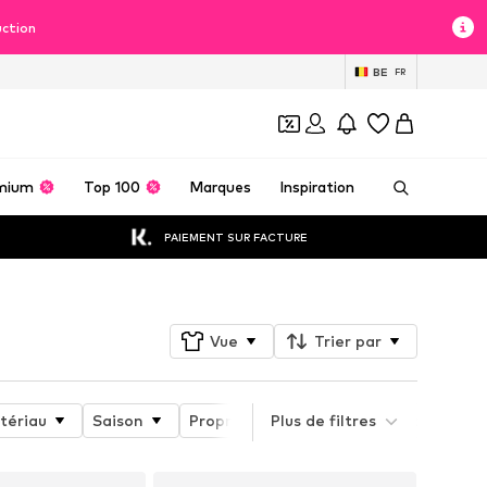
uction
BE
FR
mium
Top 100
Marques
Inspiration
PAIEMENT SUR FACTURE
Vue
Trier par
tériau
Saison
Propriétés du produit
Plus de filtres
Coupe