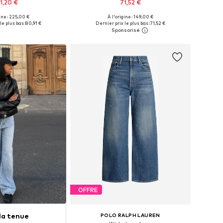
51,20 €
71,52 €
ine : 225,00 €
À l'origine : 149,00 €
Tailles disponibles: 25 x Regular, 26 x Regular, 28 x Regular, 31 x Regular, 32 x Regular
Disponible en plusieurs tailles
le plus bas :
80,91 €
Dernier prix le plus bas :
71,52 €
r au panier
Ajouter au panier
OFFRE
 la tenue
POLO RALPH LAUREN