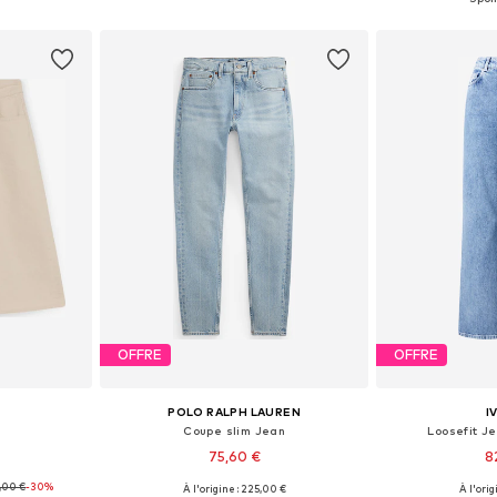
nier
Ajouter au panier
Ajoute
OFFRE
OFFRE
POLO RALPH LAUREN
I
Coupe slim Jean
Loosefit J
75,60 €
8
,00 €
-30%
À l'origine : 225,00 €
À l'orig
 tailles
Disponible en plusieurs tailles
Tailles disponibles