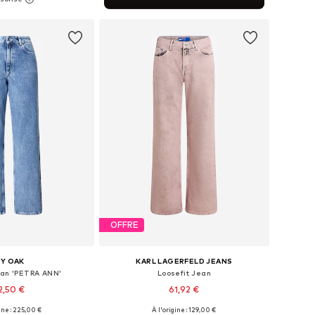
r au panier
OFFRE
VY OAK
KARL LAGERFELD JEANS
ean 'PETRA ANN'
Loosefit Jean
2,50 €
61,92 €
ine : 225,00 €
À l'origine : 129,00 €
: 27-28, 29, 30-31, 32-34
Disponible en plusieurs tailles