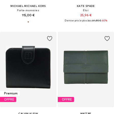
MICHAEL MICHAEL KORS
KATE SPADE
Porte-monnaies
Étui
115,00 €
25,96 €
Dernier prix le plus bas :
64,90 €
-60%
Premium
OFFRE
OFFRE
CALVIN KLEIN
MAÎTRE