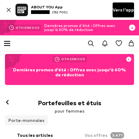
ABOUT YOU App
Vers l'app
(152 700)
Dernières promos d'été : Offres avec
07
H
34
M
58
S
jusqu'à 60% de réduction
07
H
34
M
58
S
Dernières promos d'été : Offres avec jusqu'à 60%
de réduction
Portefeuilles et étuis
pour femmes
Porte-monnaies
Tous les articles
Vos offres
3.471