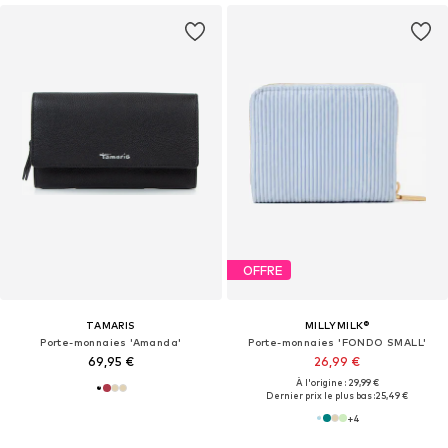
OFFRE
TAMARIS
MILLYMILK®
Porte-monnaies 'Amanda'
Porte-monnaies 'FONDO SMALL'
69,95 €
26,99 €
À l'origine : 29,99 €
Dernier prix le plus bas :
25,49 €
+
4