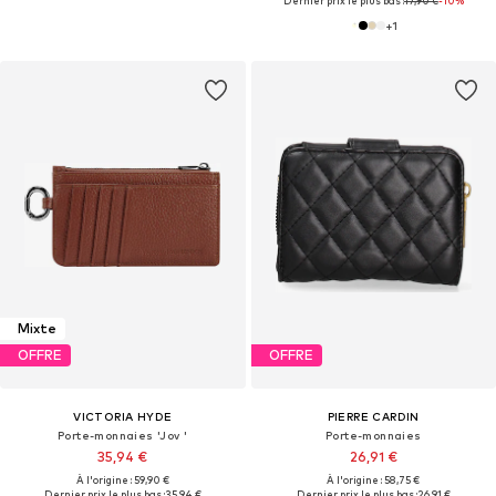
Dernier prix le plus bas :
17,90 €
-10%
+
1
Mixte
OFFRE
OFFRE
VICTORIA HYDE
PIERRE CARDIN
Porte-monnaies 'Jov '
Porte-monnaies
35,94 €
26,91 €
À l'origine : 59,90 €
À l'origine : 58,75 €
Dernier prix le plus bas :
35,94 €
Dernier prix le plus bas :
26,91 €