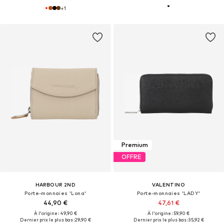
+
1
Premium
OFFRE
HARBOUR 2ND
VALENTINO
Porte-monnaies 'Lona'
Porte-monnaies 'LADY'
44,90 €
47,61 €
À l'origine : 49,90 €
À l'origine : 59,90 €
Dernier prix le plus bas :
29,90 €
Dernier prix le plus bas :
35,92 €