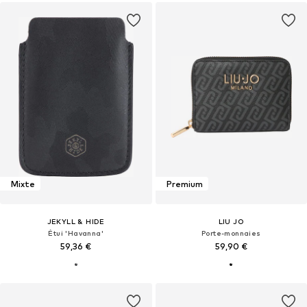
Mixte
Premium
JEKYLL & HIDE
LIU JO
Étui 'Havanna'
Porte-monnaies
59,36 €
59,90 €