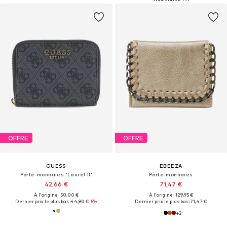
OFFRE
OFFRE
GUESS
EBEEZA
Porte-monnaies 'Laurel II'
Porte-monnaies
42,66 €
71,47 €
À l'origine : 50,00 €
À l'origine : 129,95 €
Dernier prix le plus bas :
44,90 €
-5%
Dernier prix le plus bas :
71,47 €
+
2