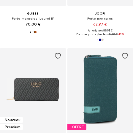
GUESS
JOOP!
Porte-monnaies 'Laurel II'
Porte-monnaies
70,00 €
62,97 €
À l'origine : 89,95 €
Dernier prix le plus bas :
71,96 €
-12%
Nouveau
Premium
OFFRE