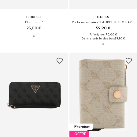
FIORELLI
GUESS
Étui 'Luna'
Porte-monnaies 'LAUREL II SLG LARGE ZIP AROUND'
25,00 €
59,90 €
À l'origine : 70,00 €
Dernier prix le plus bas :
39,90 €
Premium
OFFRE