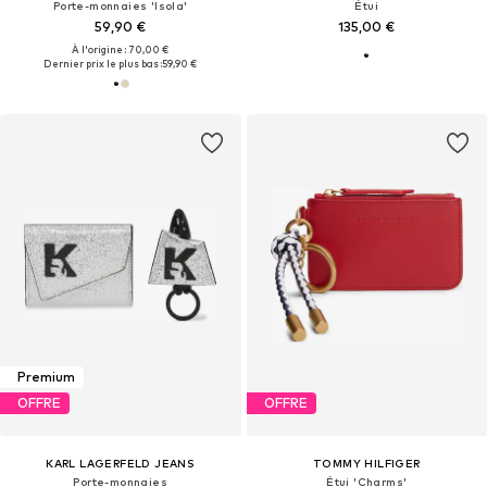
Porte-monnaies 'Isola'
Étui
59,90 €
135,00 €
À l'origine : 70,00 €
Dernier prix le plus bas :
59,90 €
Premium
OFFRE
OFFRE
KARL LAGERFELD JEANS
TOMMY HILFIGER
Porte-monnaies
Étui 'Charms'