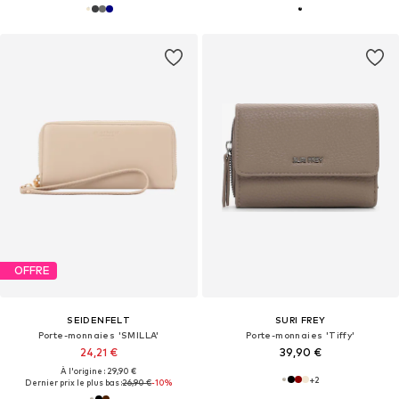
OFFRE
SEIDENFELT
SURI FREY
Porte-monnaies 'SMILLA'
Porte-monnaies 'Tiffy'
24,21 €
39,90 €
À l'origine : 29,90 €
+
2
Dernier prix le plus bas :
26,90 €
-10%