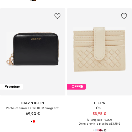
Premium
OFFRE
CALVIN KLEIN
FELIPA
Porte-monnaies 'RFID Monogram'
Étui
69,90 €
53,98 €
À l'origine : 119,95 €
Dernier prix le plus bas :
53,98 €
+
12