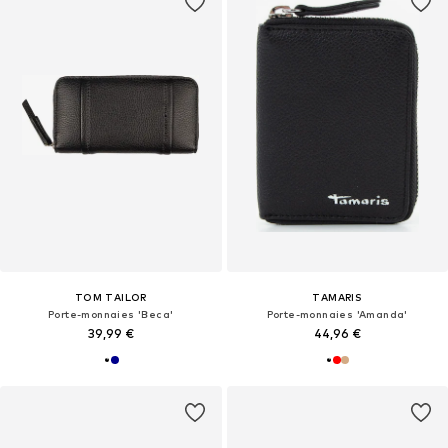
TOM TAILOR
TAMARIS
Porte-monnaies 'Beca'
Porte-monnaies 'Amanda'
39,99 €
44,96 €