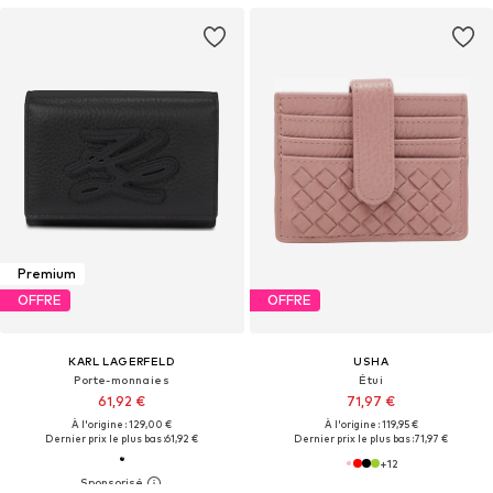
Premium
OFFRE
OFFRE
KARL LAGERFELD
USHA
Porte-monnaies
Étui
61,92 €
71,97 €
À l'origine : 129,00 €
À l'origine : 119,95 €
Dernier prix le plus bas :
61,92 €
Dernier prix le plus bas :
71,97 €
+
12