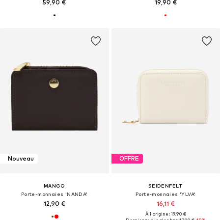
59,90 €
19,90 €
Nouveau
OFFRE
MANGO
SEIDENFELT
Porte-monnaies 'NANDA'
Porte-monnaies 'YLVA'
12,90 €
16,11 €
À l'origine : 19,90 €