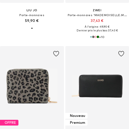
LIU JO
ZWEI
Porte-monnaies
Porte-monnaies 'MADEMOISELLE.M MW2'
59,90 €
37,43 €
À l'origine : 49,90 €
Dernier prix le plus bas :
37,43 €
+
10
Nouveau
OFFRE
Premium