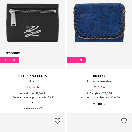
Premium
OFFRE
OFFRE
KARL LAGERFELD
EBEEZA
Étui
Porte-monnaies
47,52 €
71,47 €
À l'origine : 99,00 €
À l'origine : 129,95 €
Dernier prix le plus bas :
47,52 €
Dernier prix le plus bas :
71,47 €
+
2