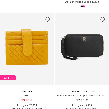
Dernier prix le plus bas :
29,67 €
OFFRE
SIDONA
TOMMY HILFIGER
Étui
Porte-monnaies 'Signature Tape Wrist Strap'
53,98 €
57,90 €
À l'origine : 119,95 €
À l'origine : 64,90 €
Dernier prix le plus bas :
53,98 €
Dernier prix le plus bas :
57,90 €