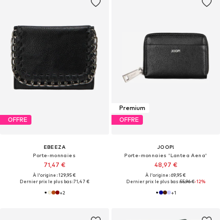
Premium
OFFRE
OFFRE
EBEEZA
JOOP!
Porte-monnaies
Porte-monnaies 'Lantea Aena'
71,47 €
48,97 €
À l'origine : 129,95 €
À l'origine : 69,95 €
Dernier prix le plus bas :
71,47 €
Dernier prix le plus bas :
55,96 €
-12%
+
2
+
1