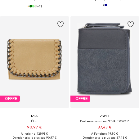
+
11
OFFRE
OFFRE
IZIA
ZWEI
Étui
Porte-monnaies 'EVA EVW15'
90,97 €
37,43 €
À l'origine : 129,95 €
À l'origine : 49,90 €
Dernier prix le plus bas :
90,97 €
Dernier prix le plus bas :
37,43 €