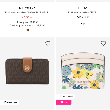
MILLYMILK®
LIU JO
Porte-monnaies 'SAVANA SMALL'
Porte-monnaies 'ECS'
26,91 €
59,90 €
À l'origine : 29,90 €
Dernier prix le plus bas :
25,42 €
Premium
Premium
OFFRE