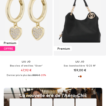
Premium
OFFRE
Premium
LIU JO
LIU JO
Boucles d'oreilles 'Siver'
Sac bandoulière 'ECS M'
47,92 €
159,00 €
Dernier prix le plus bas :
59,90 €
-20%
La nouvelle ère de l'Aéro-Chic