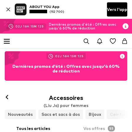
ABOUT YOU App
Vers l'app
(152 700)
Dernières promos d'été : Offres avec
02
J
16
H
15
M
10
S
jusqu'à 60% de réduction
02
J
16
H
15
M
10
S
Dernières promos d'été : Offres avec jusqu'à 60%
de réduction
Accessoires
(Liu Jo) pour femmes
Nouveautés
Sacs et sacs à dos
Bijoux
Ceintures
Tous les articles
Vos offres
55