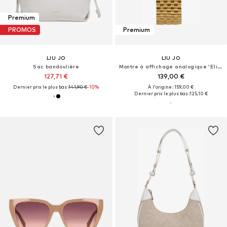
Premium
PROMOS
Premium
LIU JO
LIU JO
Sac bandoulière
Montre à affichage analogique 'Elison'
127,71 €
139,00 €
Dernier prix le plus bas :
141,90 €
-10%
À l'origine : 159,00 €
Dernier prix le plus bas :
125,10 €