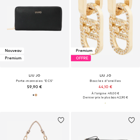
Nouveau
Premium
Premium
OFFRE
LIU JO
LIU JO
Porte-monnaies 'ECS'
Boucles d'oreilles
59,90 €
44,10 €
À l'origine : 49,00 €
Dernier prix le plus bas :
42,90 €