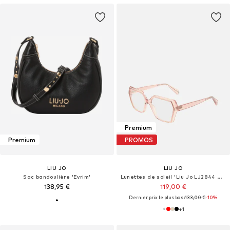
Premium
Premium
PROMOS
LIU JO
LIU JO
Sac bandoulière 'Evrim'
Lunettes de soleil 'Liu Jo LJ2844 Cherry 54/15/140 WOMAN Eyewear Frame'
138,95 €
119,00 €
Dernier prix le plus bas :
133,00 €
-10%
+
1