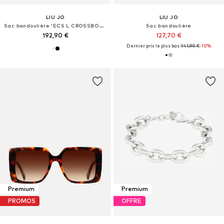
LIU JO
LIU JO
Sac bandoulière 'ECS L CROSSBODY AA6147 E0953'
Sac bandoulière
192,90 €
127,70 €
Dernier prix le plus bas :
141,90 €
-10%
Premium
Premium
PROMOS
OFFRE