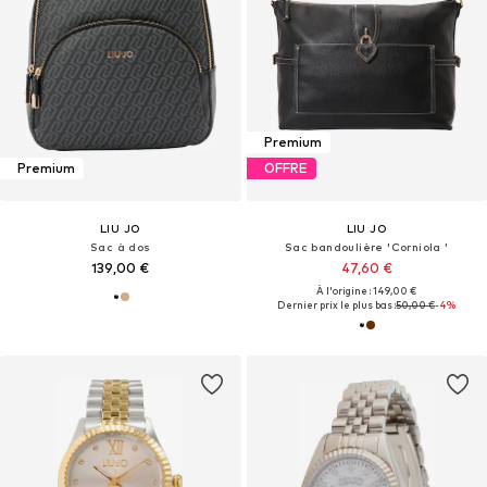
Premium
Premium
OFFRE
LIU JO
LIU JO
Sac à dos
Sac bandoulière 'Corniola '
139,00 €
47,60 €
À l'origine : 149,00 €
Dernier prix le plus bas :
50,00 €
-4%