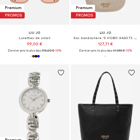
Premium
Premium
PROMOS
PROMOS
LIU JO
LIU JO
Lunettes de soleil
Sac bandoulière 'S HOBO AA6072 T378A'
99,00 €
127,71 €
Dernier prix le plus bas :
110,00 €
-10%
Dernier prix le plus bas :
141,90 €
-10%
Premium