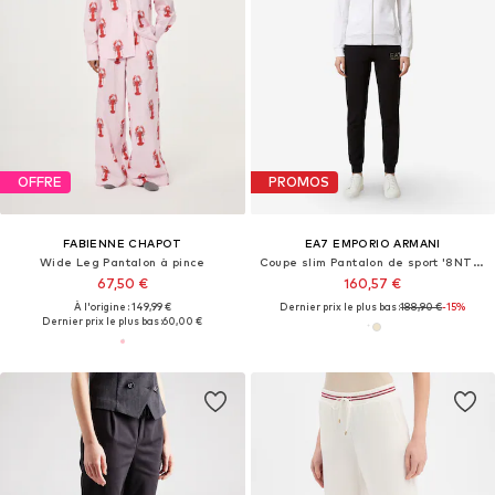
OFFRE
PROMOS
FABIENNE CHAPOT
EA7 EMPORIO ARMANI
Wide Leg Pantalon à pince
Coupe slim Pantalon de sport '8NTV51 TJ9RZ'
67,50 €
160,57 €
À l'origine : 149,99 €
Dernier prix le plus bas :
188,90 €
-15%
Dernier prix le plus bas :
60,00 €