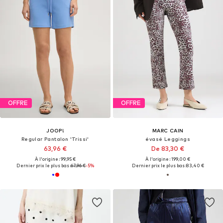
OFFRE
OFFRE
JOOP!
MARC CAIN
Regular Pantalon 'Trissi'
évasé Leggings
63,96 €
De 83,30 €
À l'origine : 99,95 €
À l'origine : 199,00 €
Dernier prix le plus bas :
67,96 €
-5%
Dernier prix le plus bas :
83,40 €