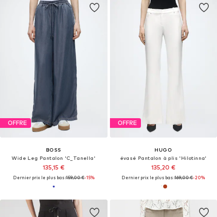
OFFRE
OFFRE
BOSS
HUGO
Wide Leg Pantalon 'C_Tanella'
évasé Pantalon à plis 'Hilotinna'
135,15 €
135,20 €
Dernier prix le plus bas :
159,00 €
-15%
Dernier prix le plus bas :
169,00 €
-20%