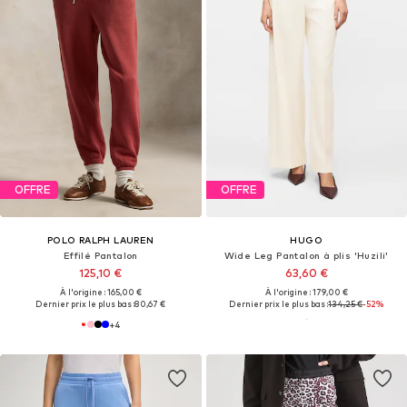
OFFRE
OFFRE
POLO RALPH LAUREN
HUGO
Effilé Pantalon
Wide Leg Pantalon à plis 'Huzili'
125,10 €
63,60 €
À l'origine : 165,00 €
À l'origine : 179,00 €
Dernier prix le plus bas :
80,67 €
Dernier prix le plus bas :
134,25 €
-52%
+
4