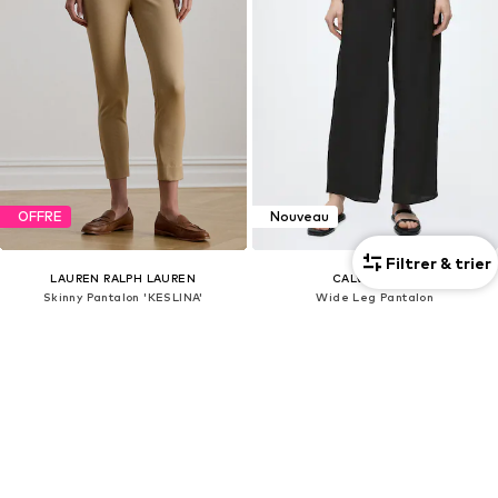
OFFRE
Nouveau
Filtrer & trier
LAUREN RALPH LAUREN
CALVIN KLEIN
Skinny Pantalon 'KESLINA'
Wide Leg Pantalon
132,00 €
89,90 €
À l'origine : 165,00 €
Dernier prix le plus bas :
115,00 €