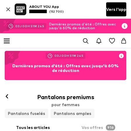
ABOUT YOU App
Vers l'app
(152 700)
Dernières promos d'été : Offres avec
03
J
00
H
51
M
21
S
jusqu'à 60% de réduction
03
J
00
H
51
M
21
S
Dernières promos d'été : Offres avec jusqu'à 60%
de réduction
Pantalons premiums
pour femmes
Pantalons fuselés
Pantalons amples
Tous les articles
Vos offres
916