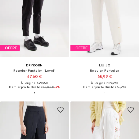
OFFRE
OFFRE
DRYKORN
LIU JO
Regular Pantalon 'Level'
Regular Pantalon
47,60 €
65,99 €
À l'origine : 149,95 €
À l'origine : 109,99 €
Dernier prix le plus bas :
50,00 €
-4%
Dernier prix le plus bas :
65,99 €