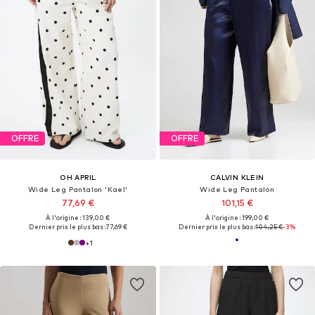
OFFRE
OFFRE
OH APRIL
CALVIN KLEIN
Wide Leg Pantalon 'Kael'
Wide Leg Pantalon
77,69 €
101,15 €
À l'origine : 139,00 €
À l'origine : 199,00 €
Dernier prix le plus bas :
77,69 €
Dernier prix le plus bas :
104,25 €
-3%
+
1