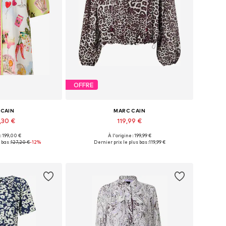
OFFRE
 CAIN
MARC CAIN
,30 €
119,99 €
 : 199,00 €
À l'origine : 199,99 €
ibles: S, M, L
Tailles disponibles: S, M, L, XL, XXL
 bas :
127,20 €
-12%
Dernier prix le plus bas :
119,99 €
au panier
Ajouter au panier