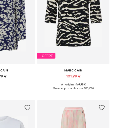
OFFRE
 CAIN
MARC CAIN
99 €
101,99 €
À l'origine : 169,99 €
: S, M, L, XL, XXL
Tailles disponibles: M, L, XXXL
Dernier prix le plus bas :
101,99 €
au panier
Ajouter au panier