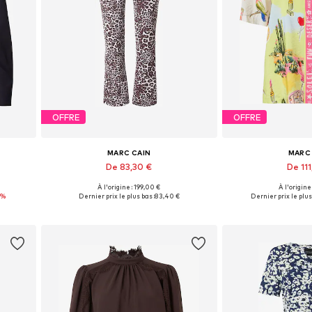
OFFRE
OFFRE
MARC CAIN
MARC
De 83,30 €
De 111
À l'origine : 199,00 €
À l'origine
4, 46
Tailles disponibles: S, M, L, XL, XXL
Tailles dispon
7%
Dernier prix le plus bas :
83,40 €
Dernier prix le plus
Ajouter au panier
Ajouter 