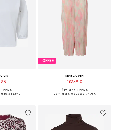
OFFRE
 CAIN
MARC CAIN
49 €
187,49 €
 : 189,99 €
À l'origine : 249,99 €
usieurs tailles
Tailles disponibles: 36, 38, 40, 42, 44
us bas :
132,99 €
Dernier prix le plus bas :
174,99 €
au panier
Ajouter au panier