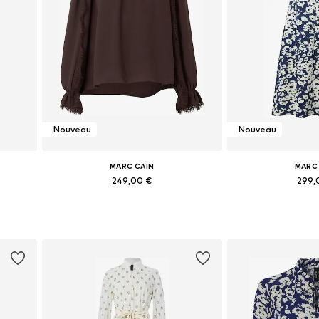
Nouveau
Nouveau
MARC CAIN
MARC
249,00 €
299,
2, 44
Tailles disponibles: XS, S, M, L, XL, XXL
Tailles disponibles:
Ajouter au panier
Ajouter 