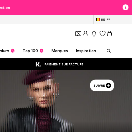
uction
BE
FR
mium
Top 100
Marques
Inspiration
PAIEMENT SUR FACTURE
SUIVRE