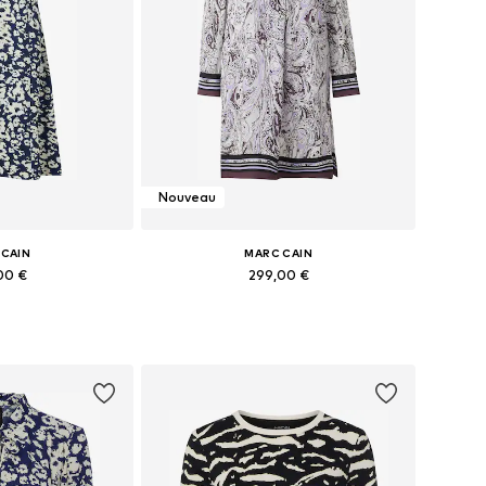
Nouveau
 CAIN
MARC CAIN
00 €
299,00 €
 36, 38, 40, 42, 44
Tailles disponibles: 34, 36, 38, 40, 42, 44
au panier
Ajouter au panier