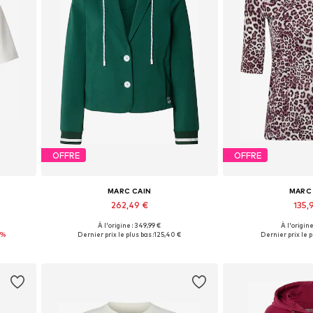
OFFRE
OFFRE
MARC CAIN
MARC
262,49 €
135,
À l'origine : 349,99 €
À l'origine
s
Tailles disponibles: 36, 38, 40, 42, 44
Tailles disponibles: S
0%
Dernier prix le plus bas :
125,40 €
Dernier prix le p
Ajouter au panier
Ajouter 