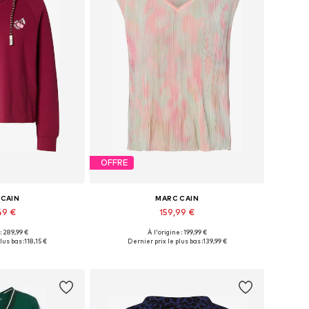
OFFRE
 CAIN
MARC CAIN
49 €
159,99 €
 : 289,99 €
À l'origine : 199,99 €
: S, M, L, XL, XXL
Disponible en plusieurs tailles
lus bas :
118,15 €
Dernier prix le plus bas :
139,99 €
au panier
Ajouter au panier