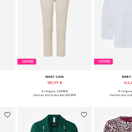
OFFRE
OFFRE
MARC CAIN
MARC
183,99 €
142,
À l'origine : 229,99 €
À l'origine
2, 44
Tailles disponibles: 36, 38, 40, 42, 44
Disponible en pl
Dernier prix le plus bas :
160,99 €
Dernier prix le pl
Ajouter au panier
Ajouter 