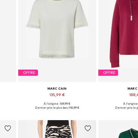
OFFRE
OFFRE
MARC CAIN
MARC
135,99 €
188,
À l'origine : 169,99 €
À l'origine
s
Tailles disponibles: S, M, L, XL, XXL
Tailles disponibles
Dernier prix le plus bas :
118,99 €
Dernier prix le p
Ajouter au panier
Ajouter 