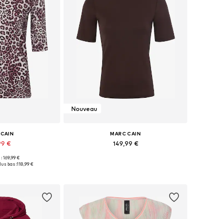
Nouveau
 CAIN
MARC CAIN
99 €
149,99 €
 : 169,99 €
, M, L, XL, XXL, XXXL
Disponible en plusieurs tailles
lus bas :
118,99 €
au panier
Ajouter au panier