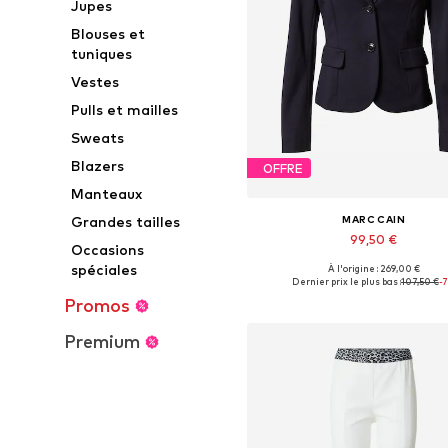
Jupes
Blouses et
tuniques
Vestes
Pulls et mailles
Sweats
Blazers
OFFRE
Manteaux
MARC CAIN
Grandes tailles
99,50 €
Occasions
spéciales
À l'origine : 269,00 €
Tailles disponibles: 36, 38, 42, 4
Dernier prix le plus bas :
107,50 €
-
Ajouter au panier
Promos
Premium