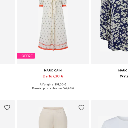
OFFRE
MARC CAIN
MARC
De 167,30 €
199,
À l'origine : 399,00 €
L, XXL
Tailles disponibles: 36, 38, 40, 42, 44
Tailles disponibles
Dernier prix le plus bas :
167,40 €
Ajouter au panier
Ajouter 