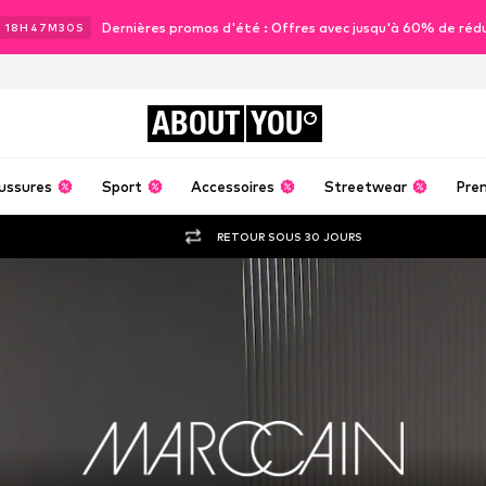
Dernières promos d'été : Offres avec jusqu'à 60% de réd
J
18
H
47
M
28
S
ABOUT
YOU
ussures
Sport
Accessoires
Streetwear
Pre
RETOUR SOUS 30 JOURS