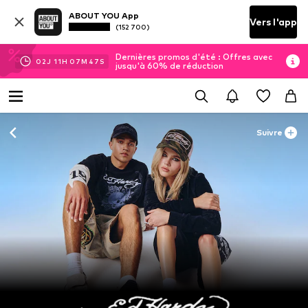
ABOUT YOU App
Vers l'app
(152 700)
Dernières promos d'été : Offres avec
02
J
11
H
07
M
46
S
jusqu'à 60% de réduction
Suivre