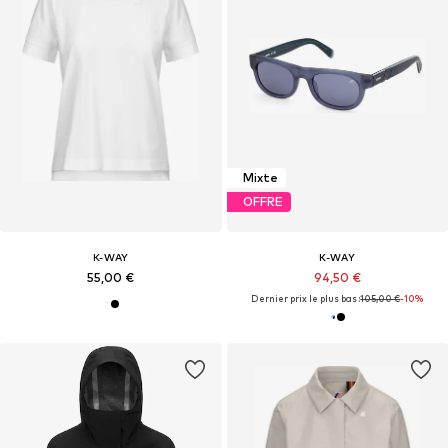
Mixte
OFFRE
K-WAY
K-WAY
55,00 €
94,50 €
Dernier prix le plus bas :
105,00 €
-10%