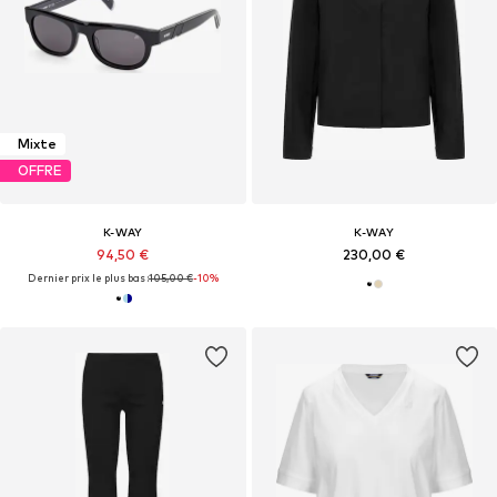
Mixte
OFFRE
K-WAY
K-WAY
94,50 €
230,00 €
Dernier prix le plus bas :
105,00 €
-10%