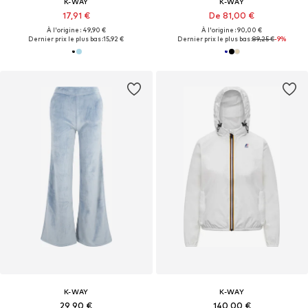
K-WAY
K-WAY
17,91 €
De 81,00 €
À l'origine : 49,90 €
À l'origine : 90,00 €
Dernier prix le plus bas :
15,92 €
Dernier prix le plus bas :
89,25 €
-9%
K-WAY
K-WAY
29,90 €
140,00 €