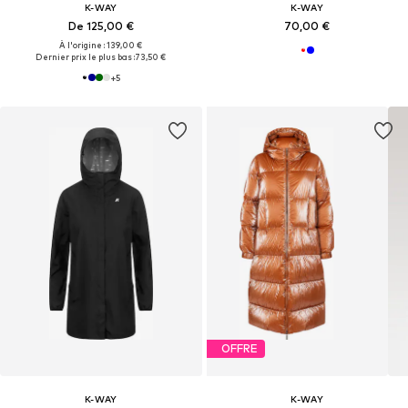
K-WAY
K-WAY
De 125,00 €
70,00 €
À l'origine : 139,00 €
Dernier prix le plus bas :
73,50 €
+
5
OFFRE
K-WAY
K-WAY