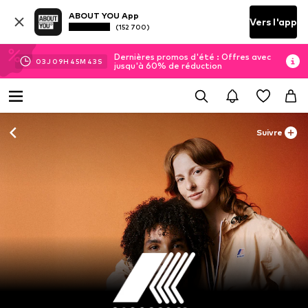
ABOUT YOU App
Vers l'app
(152 700)
Dernières promos d'été : Offres avec
03
J
09
H
45
M
41
S
jusqu'à 60% de réduction
Suivre