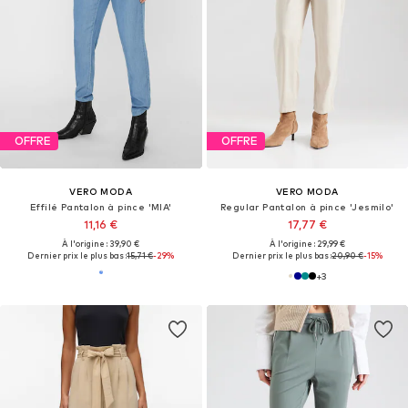
OFFRE
OFFRE
VERO MODA
VERO MODA
Effilé Pantalon à pince 'MIA'
Regular Pantalon à pince 'Jesmilo'
11,16 €
17,77 €
À l'origine : 39,90 €
À l'origine : 29,99 €
Dernier prix le plus bas :
15,71 €
-29%
Dernier prix le plus bas :
20,90 €
-15%
+
3