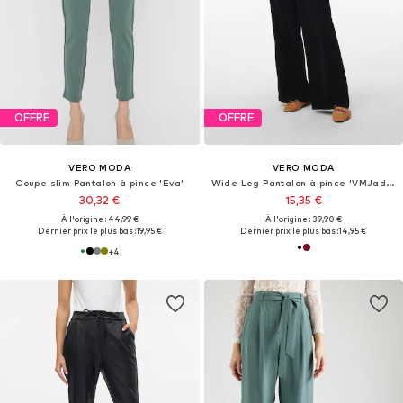
OFFRE
OFFRE
VERO MODA
VERO MODA
Coupe slim Pantalon à pince 'Eva'
Wide Leg Pantalon à pince 'VMJadina'
30,32 €
15,35 €
À l'origine : 44,99 €
À l'origine : 39,90 €
Dernier prix le plus bas :
19,95 €
Dernier prix le plus bas :
14,95 €
+
4