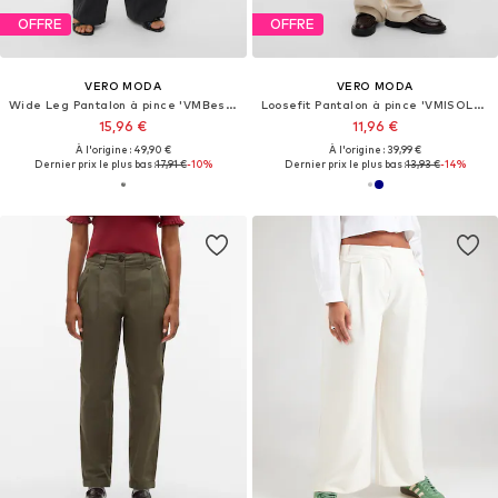
OFFRE
OFFRE
VERO MODA
VERO MODA
Wide Leg Pantalon à pince 'VMBestie'
Loosefit Pantalon à pince 'VMISOLDE'
15,96 €
11,96 €
À l'origine : 49,90 €
À l'origine : 39,99 €
Dernier prix le plus bas :
17,91 €
-10%
Dernier prix le plus bas :
13,93 €
-14%