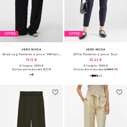
OFFRE
OFFRE
VERO MODA
VERO MODA
Wide Leg Pantalon à pince 'VMHailey'
Effilé Pantalon à pince 'Eva'
19,12 €
25,42 €
À l'origine : 39,90 €
À l'origine : 39,90 €
Dernier prix le plus bas :
19,12 €
Dernier prix le plus bas :
27,99 €
-9%
+
7