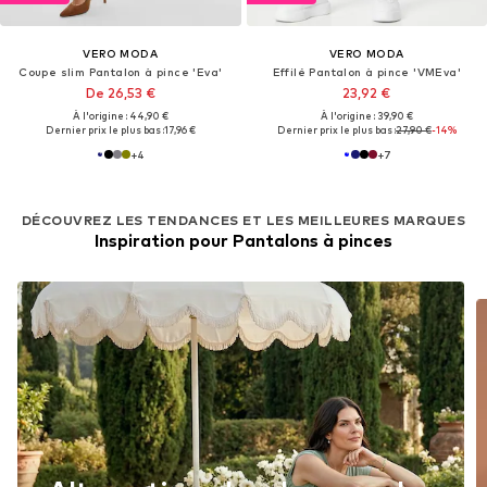
VERO MODA
VERO MODA
Coupe slim Pantalon à pince 'Eva'
Effilé Pantalon à pince 'VMEva'
De 26,53 €
23,92 €
À l'origine : 44,90 €
À l'origine : 39,90 €
Dernier prix le plus bas :
17,96 €
Dernier prix le plus bas :
27,90 €
-14%
+
4
+
7
DÉCOUVREZ LES TENDANCES ET LES MEILLEURES MARQUES
Inspiration pour Pantalons à pinces