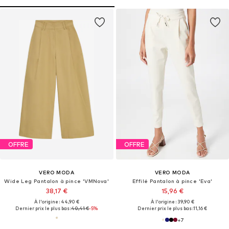
OFFRE
OFFRE
VERO MODA
VERO MODA
Wide Leg Pantalon à pince 'VMNova'
Effilé Pantalon à pince 'Eva'
38,17 €
15,96 €
À l'origine : 44,90 €
À l'origine : 39,90 €
Dernier prix le plus bas :
40,41 €
-5%
Dernier prix le plus bas :
11,16 €
+
7