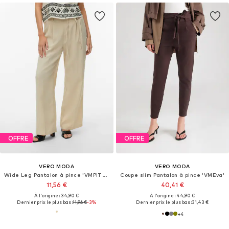
OFFRE
OFFRE
VERO MODA
VERO MODA
Wide Leg Pantalon à pince 'VMPITRA'
Coupe slim Pantalon à pince 'VMEva'
11,56 €
40,41 €
À l'origine : 34,90 €
À l'origine : 44,90 €
Dernier prix le plus bas :
11,96 €
-3%
Dernier prix le plus bas :
31,43 €
+
4