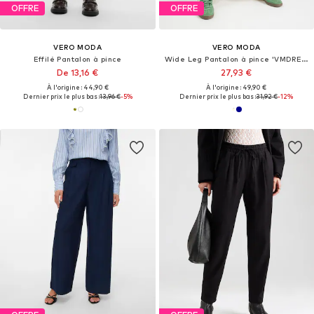
OFFRE
OFFRE
VERO MODA
VERO MODA
Effilé Pantalon à pince
Wide Leg Pantalon à pince 'VMDREA'
De 13,16 €
27,93 €
À l'origine : 44,90 €
À l'origine : 49,90 €
Dernier prix le plus bas :
13,96 €
-5%
Dernier prix le plus bas :
31,92 €
-12%