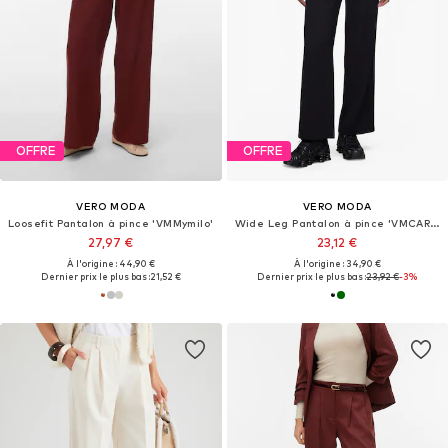
OFFRE
OFFRE
VERO MODA
VERO MODA
Loosefit Pantalon à pince 'VMMymilo'
Wide Leg Pantalon à pince 'VMCARLA'
27,97 €
23,12 €
À l'origine : 44,90 €
À l'origine : 34,90 €
Dernier prix le plus bas :
21,52 €
Dernier prix le plus bas :
23,92 €
-3%