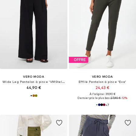
OFFRE
VERO MODA
VERO MODA
Wide Leg Pantalon à pince 'VMStella'
Effilé Pantalon à pince 'Eva'
44,90 €
24,43 €
À l'origine : 39,90 €
Dernier prix le plus bas :
27,90 €
-12%
+
7