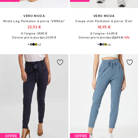
VERO MODA
VERO MODA
Wide Leg Pantalon à pince 'VMStar'
Coupe slim Pantalon à pince 'Eva'
23,92 €
18,95 €
À l'origine : 29,90 €
À l'origine : 44,90 €
Dernier prix le plus bas :
20,93 €
Dernier prix le plus bas :
22,74 €
-16%
+
2
+
4
OFFRE
OFFRE