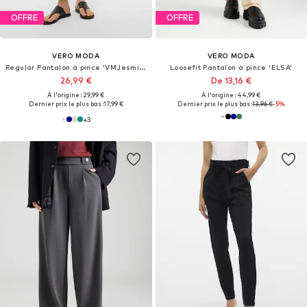
OFFRE
OFFRE
VERO MODA
VERO MODA
Regular Pantalon à pince 'VMJesmilo'
Loosefit Pantalon à pince 'ELSA'
26,99 €
De 13,16 €
À l'origine : 29,99 €
À l'origine : 44,99 €
Dernier prix le plus bas :
17,99 €
Dernier prix le plus bas :
13,96 €
-5%
+
3