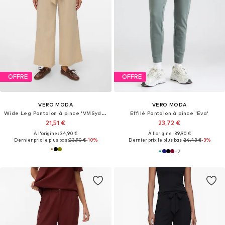
OFFRE
OFFRE
VERO MODA
VERO MODA
Wide Leg Pantalon à pince 'VMSydney'
Effilé Pantalon à pince 'Eva'
21,51 €
23,72 €
À l'origine : 34,90 €
À l'origine : 39,90 €
Dernier prix le plus bas :
23,90 €
-10%
Dernier prix le plus bas :
24,43 €
-3%
+
7