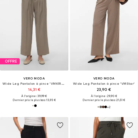
OFFRE
VERO MODA
VERO MODA
Wide Leg Pantalon à pince 'VMKRISTEL'
Wide Leg Pantalon à pince 'VMStar'
14,31 €
23,90 €
À l'origine : 39,99 €
À l'origine : 29,90 €
Dernier prix le plus bas :
13,93 €
Dernier prix le plus bas :
21,51 €
+
2