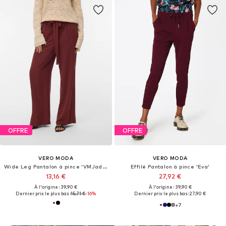
OFFRE
OFFRE
VERO MODA
VERO MODA
Wide Leg Pantalon à pince 'VMJadina'
Effilé Pantalon à pince 'Eva'
13,16 €
27,92 €
À l'origine : 39,90 €
À l'origine : 39,90 €
Dernier prix le plus bas :
15,71 €
-16%
Dernier prix le plus bas :
27,90 €
+
7