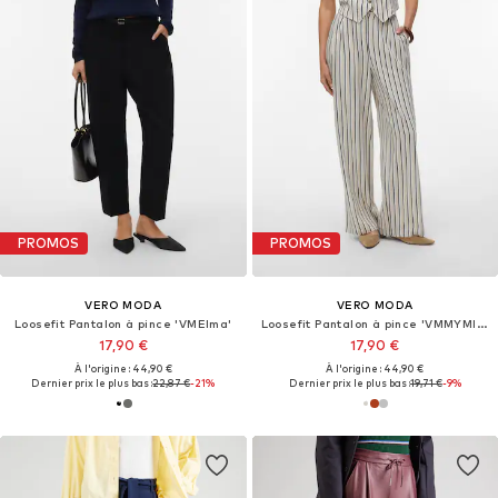
PROMOS
PROMOS
VERO MODA
VERO MODA
Loosefit Pantalon à pince 'VMElma'
Loosefit Pantalon à pince 'VMMYMILO NILA'
17,90 €
17,90 €
À l'origine : 44,90 €
À l'origine : 44,90 €
Dernier prix le plus bas :
22,87 €
-21%
Dernier prix le plus bas :
19,71 €
-9%