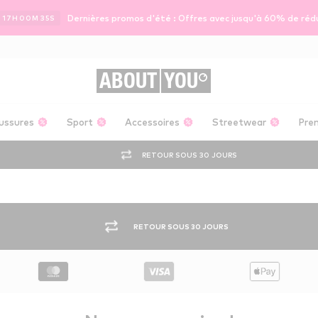
Dernières promos d'été : Offres avec jusqu'à 60% de réd
17
H
00
M
35
S
ABOUT
YOU
ussures
Sport
Accessoires
Streetwear
Pre
RETOUR SOUS 30 JOURS
RETOUR SOUS 30 JOURS