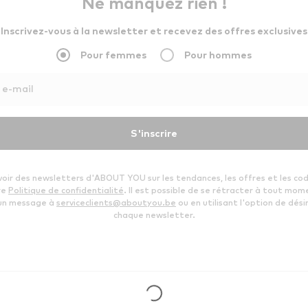
Ne manquez rien !
Inscrivez-vous à la newsletter et recevez des offres exclusives
Pour femmes
Pour hommes
 e-mail
S'inscrire
voir des newsletters d'ABOUT YOU sur les tendances, les offres et les co
re
Politique de confidentialité
. Il est possible de se rétracter à tout mom
 un message à
serviceclients@aboutyou.be
ou en utilisant l'option de désin
chaque newsletter.