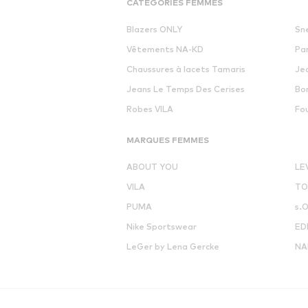
CATÉGORIES FEMMES
Blazers ONLY
Sn
Vêtements NA-KD
Pa
Chaussures à lacets Tamaris
Je
Jeans Le Temps Des Cerises
Bo
Robes VILA
Fo
MARQUES FEMMES
ABOUT YOU
LE
VILA
TO
PUMA
s.O
Nike Sportswear
ED
LeGer by Lena Gercke
NA