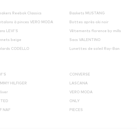
eakers Reebok Classics
Baskets MUSTANG
ntalons à pinces VERO MODA
Bottes après-ski noir
ans LEVI'S
Vêtements florence by mills
nnets beige
Sacs VALENTINO
ulards CODELLO
Lunettes de soleil Ray-Ban
VI'S
CONVERSE
MMY HILFIGER
LASCANA
liver
VERO MODA
ITED
ONLY
F NAF
PIECES