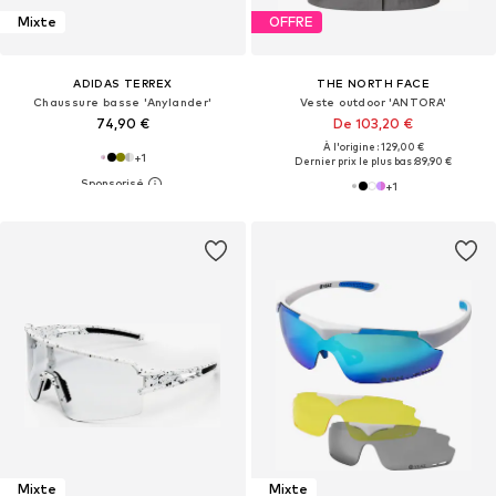
Mixte
OFFRE
ADIDAS TERREX
THE NORTH FACE
Chaussure basse 'Anylander'
Veste outdoor 'ANTORA'
74,90 €
De 103,20 €
À l'origine : 129,00 €
+
1
Dernier prix le plus bas :
89,90 €
+
1
Mixte
Mixte