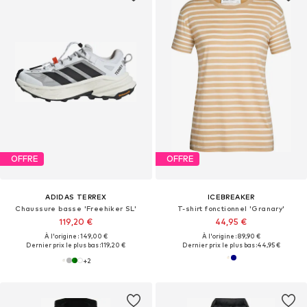
OFFRE
OFFRE
ADIDAS TERREX
ICEBREAKER
Chaussure basse 'Freehiker SL'
T-shirt fonctionnel 'Granary'
119,20 €
44,95 €
À l'origine : 149,00 €
À l'origine : 89,90 €
Dernier prix le plus bas :
119,20 €
Dernier prix le plus bas :
44,95 €
+
2