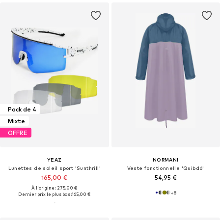
Pack de 4
Mixte
OFFRE
YEAZ
NORMANI
Lunettes de soleil sport 'Sunthrill'
Veste fonctionnelle 'Quibdó'
165,00 €
54,95 €
À l'origine : 275,00 €
+
8
Dernier prix le plus bas :
165,00 €