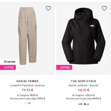
Grande
OFFRE
OFFRE
ADIDAS TERREX
THE NORTH FACE
Loosefit Pantalon outdoor
Veste outdoor 'Quest'
79,92 €
116,10 €
À l'origine : 99,90 €
À l'origine : 129,00 €
Dernier prix le plus bas :
79,90 €
Dernier prix le plus bas :
89,90 €
+
3