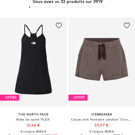
Vous avez vu 32 produits sur 3919
OFFRE
OFFRE
THE NORTH FACE
ICEBREAKER
Robe de sport 'FLEX'
Coupe slim Pantalon outdoor 'Crush II'
31,46 €
59,97 €
À l'origine : 89,90 €
À l'origine : 99,95 €