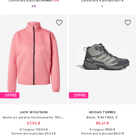
Dernier prix le plus bas :
34,95 €
-10%
Dernier prix le plus bas :
59,97 €
OFFRE
OFFRE
JACK WOLFSKIN
ADIDAS TERREX
Veste en polaire fonctionnelle 'MOGARI'
Boots 'EASTRAIL 3'
67,92 €
85,41 €
À l'origine : 109,00 €
À l'origine : 99,90 €
Dernier prix le plus bas :
30,03 €
Dernier prix le plus bas :
85,41 €