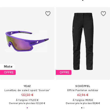
Mixte
OFFRE
OFFRE
YEAZ
SCHÖFFEL
Lunettes de soleil sport 'Sunrise'
Effilé Pantalon outdoor
122,50 €
62,96 €
À l'origine : 175,00 €
À l'origine : 99,95 €
Dernier prix le plus bas :
122,50 €
Dernier prix le plus bas :
55,96 €