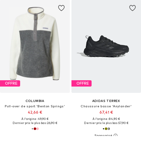
OFFRE
OFFRE
COLUMBIA
ADIDAS TERREX
Pull-over de sport 'Benton Springs'
Chaussure basse 'Anylander'
42,66 €
67,41 €
À l'origine : 49,90 €
À l'origine : 84,90 €
Dernier prix le plus bas :
26,90 €
Dernier prix le plus bas :
57,90 €