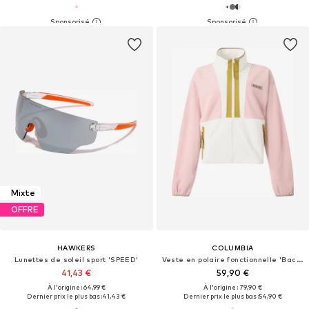
Mixte
OFFRE
HAWKERS
COLUMBIA
Lunettes de soleil sport 'SPEED'
Veste en polaire fonctionnelle 'Backbowl™ II'
41,43 €
59,90 €
À l'origine : 64,99 €
À l'origine : 79,90 €
Dernier prix le plus bas :
41,43 €
Dernier prix le plus bas :
54,90 €