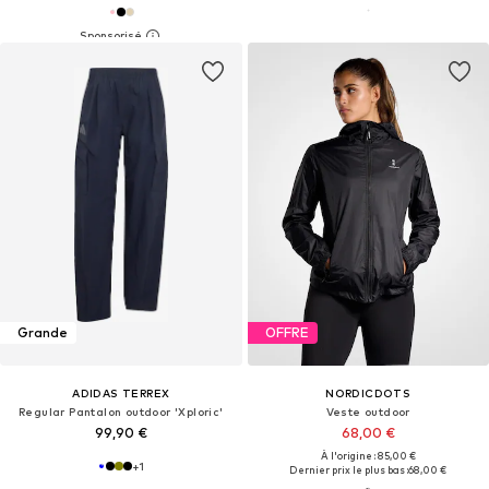
Grande
OFFRE
ADIDAS TERREX
NORDICDOTS
Regular Pantalon outdoor 'Xploric'
Veste outdoor
99,90 €
68,00 €
À l'origine : 85,00 €
+
1
Dernier prix le plus bas :
68,00 €