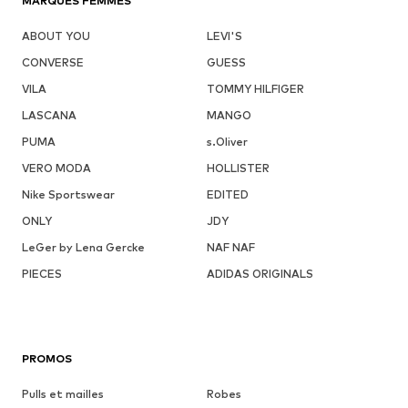
MARQUES FEMMES
ABOUT YOU
LEVI'S
CONVERSE
GUESS
VILA
TOMMY HILFIGER
LASCANA
MANGO
PUMA
s.Oliver
VERO MODA
HOLLISTER
Nike Sportswear
EDITED
ONLY
JDY
LeGer by Lena Gercke
NAF NAF
PIECES
ADIDAS ORIGINALS
PROMOS
Pulls et mailles
Robes