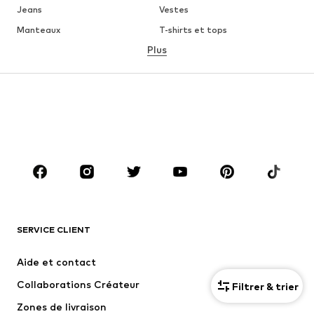
Jeans
Vestes
Manteaux
T-shirts et tops
Plus
Pantalons
Lingerie
Jupes
Blouses et tuniques
Sweats
Blazers
Maillots de bain
Combinaisons et salopettes
Grandes tailles
Maternité
Chaussures
Sport
Accessoires
Premium
VÊTEMENTS
SERVICE CLIENT
Nouveautés
Tendance
Robes
Jeans
Aide et contact
T-shirts et tops
Pantalons
Collaborations Créateur
Filtrer & trier
Vestes
Pulls et mailles
Zones de livraison
Lingerie
Blouses et tuniques