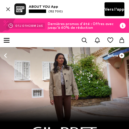
ABOUT YOU App
Vers l'app
(152 700)
Dernières promos d'été : Offres avec
01
J
01
H
28
M
24
S
jusqu'à 60% de réduction
Suivre