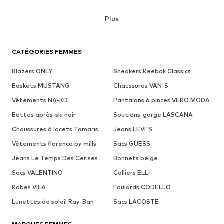
Plus
CATÉGORIES FEMMES
Blazers ONLY
Sneakers Reebok Classics
Baskets MUSTANG
Chaussures VAN'S
Vêtements NA-KD
Pantalons à pinces VERO MODA
Bottes après-ski noir
Soutiens-gorge LASCANA
Chaussures à lacets Tamaris
Jeans LEVI'S
Vêtements florence by mills
Sacs GUESS
Jeans Le Temps Des Cerises
Bonnets beige
Sacs VALENTINO
Colliers ELLI
Robes VILA
Foulards CODELLO
Lunettes de soleil Ray-Ban
Sacs LACOSTE