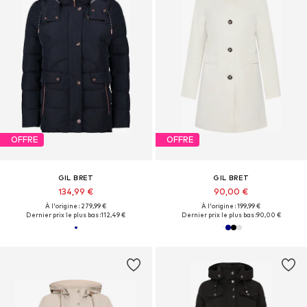
OFFRE
OFFRE
GIL BRET
GIL BRET
134,99 €
90,00 €
À l'origine : 279,99 €
À l'origine : 199,99 €
Dernier prix le plus bas :
112,49 €
Dernier prix le plus bas :
90,00 €