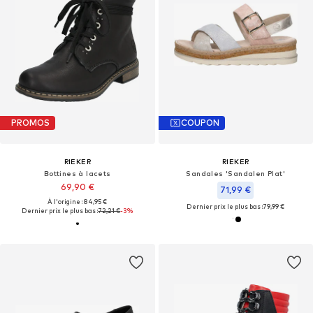
PROMOS
COUPON
RIEKER
RIEKER
Bottines à lacets
Sandales 'Sandalen Plat'
69,90 €
71,99 €
À l'origine : 84,95 €
Dernier prix le plus bas :
79,99 €
Dernier prix le plus bas :
72,21 €
-3%