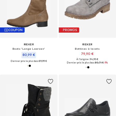
COUPON
PROMOS
RIEKER
RIEKER
Boots 'Lange Laarzen'
Bottines à lacets
79,90 €
80,99 €
À l'origine : 94,95 €
Dernier prix le plus bas :
89,99 €
Dernier prix le plus bas :
80,71 €
-1%