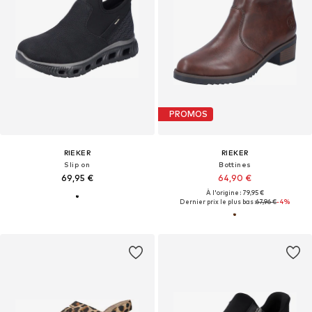
PROMOS
RIEKER
RIEKER
Slip on
Bottines
69,95 €
64,90 €
À l'origine : 79,95 €
Dernier prix le plus bas :
67,96 €
-4%