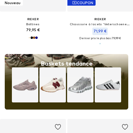
Nouveau
COUPON
RIEKER
RIEKER
Bottines
Chaussure à lacets 'Veterschoenen Hoog'
79,95 €
71,99 €
Dernier prix le plus bas :
79,99 €
Baskets tendance