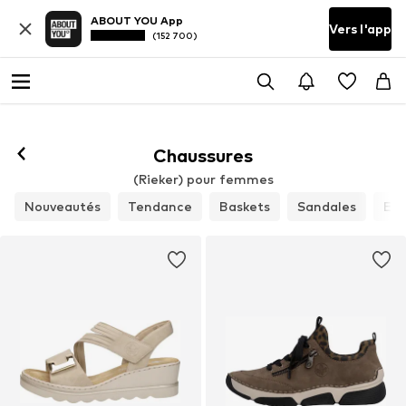
ABOUT YOU App
Vers l'app
(152 700)
Suivre
Chaussures
(Rieker) pour femmes
Nouveautés
Tendance
Baskets
Sandales
Esc