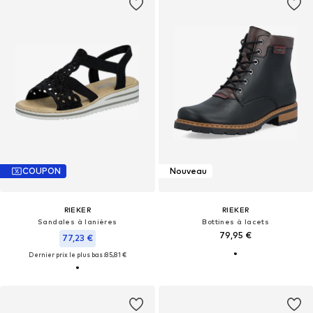
COUPON
Nouveau
RIEKER
RIEKER
Sandales à lanières
Bottines à lacets
79,95 €
77,23 €
Dernier prix le plus bas :
85,81 €