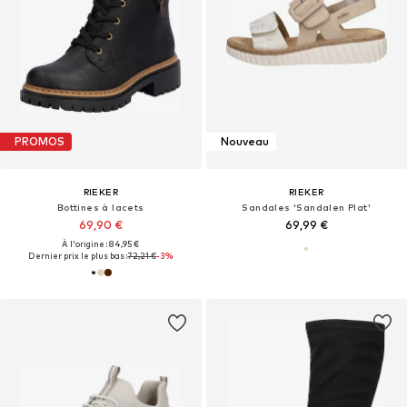
PROMOS
Nouveau
RIEKER
RIEKER
Bottines à lacets
Sandales 'Sandalen Plat'
69,90 €
69,99 €
À l'origine : 84,95 €
Dernier prix le plus bas :
72,21 €
-3%