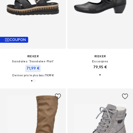
COUPON
RIEKER
RIEKER
Sandales 'Sandalen Plat'
Escarpins
79,95 €
71,99 €
Dernier prix le plus bas :
79,99 €