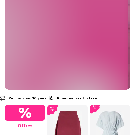
Paiement sur facture
Livraison* et retour gratuits
%
Offres