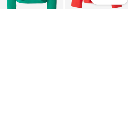
OFFRE
OFFRE
EDITED
EDITED
24,95 €
19,53 €
À l'origine : 69,90 €
À l'origine : 39,90 €
Dernier prix le plus bas :
27,45 €
-9%
Dernier prix le plus bas :
15,96 €
+
8