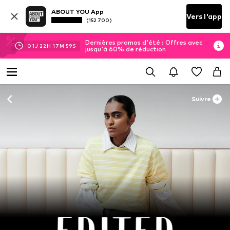
ABOUT YOU App
Vers l'app
(152 700)
Dernières promos d'été : Offres avec
01
J
22
H
17
M
58
S
jusqu'à 60% de réduction
Suivre