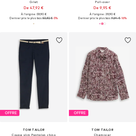
Gilet
Pull-over
De 47,92 €
De 9,95 €
À l'origine : 59,90 €
À l'origine : 39,90 €
Dernier prix le plus bas :
50,92 €
-5%
Dernier prix le plus bas :
11,94 €
-16%
OFFRE
OFFRE
TOM TAILOR
TOM TAILOR
Coupe slim Pantalon chino
Chemisier