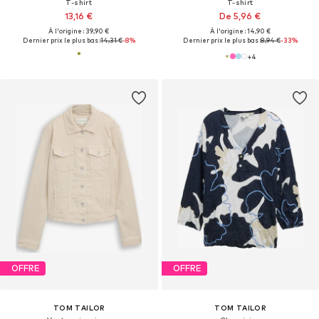
T-shirt
T-shirt
13,16 €
De 5,96 €
À l'origine : 39,90 €
À l'origine : 14,90 €
Dernier prix le plus bas :
14,31 €
-8%
Dernier prix le plus bas :
8,94 €
-33%
+
4
OFFRE
OFFRE
TOM TAILOR
TOM TAILOR