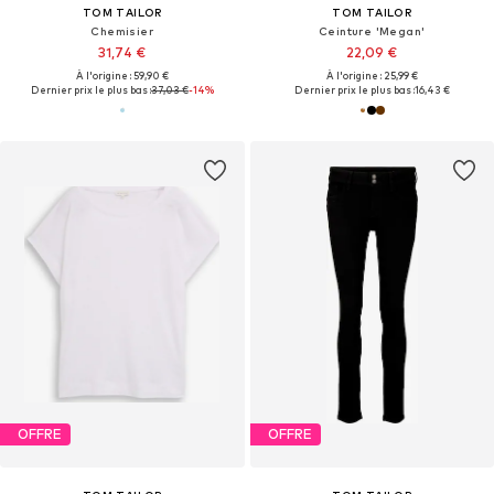
TOM TAILOR
TOM TAILOR
Chemisier
Ceinture 'Megan'
31,74 €
22,09 €
À l'origine : 59,90 €
À l'origine : 25,99 €
Dernier prix le plus bas :
37,03 €
-14%
Dernier prix le plus bas :
16,43 €
OFFRE
OFFRE