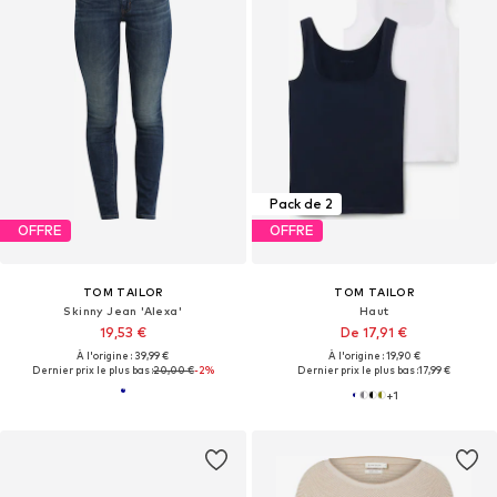
Pack de 2
OFFRE
OFFRE
TOM TAILOR
TOM TAILOR
Skinny Jean 'Alexa'
Haut
19,53 €
De 17,91 €
À l'origine : 39,99 €
À l'origine : 19,90 €
Dernier prix le plus bas :
20,00 €
-2%
Dernier prix le plus bas :
17,99 €
+
1