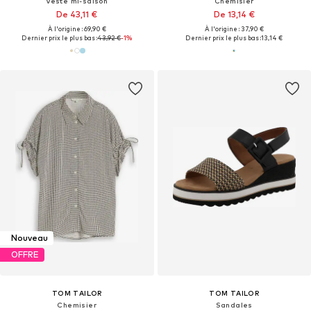
Veste mi-saison
Chemisier
De 43,11 €
De 13,14 €
À l'origine : 69,90 €
À l'origine : 37,90 €
Dernier prix le plus bas :
43,92 €
-1%
Dernier prix le plus bas :
13,14 €
Nouveau
OFFRE
TOM TAILOR
TOM TAILOR
Chemisier
Sandales