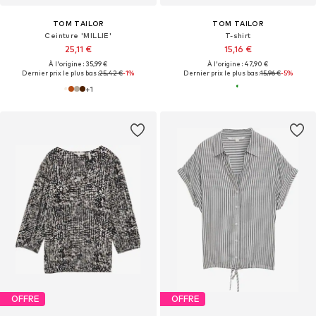
TOM TAILOR
TOM TAILOR
Ceinture 'MILLIE'
T-shirt
25,11 €
15,16 €
À l'origine : 35,99 €
À l'origine : 47,90 €
Dernier prix le plus bas :
25,42 €
-1%
Dernier prix le plus bas :
15,96 €
-5%
+
1
OFFRE
OFFRE