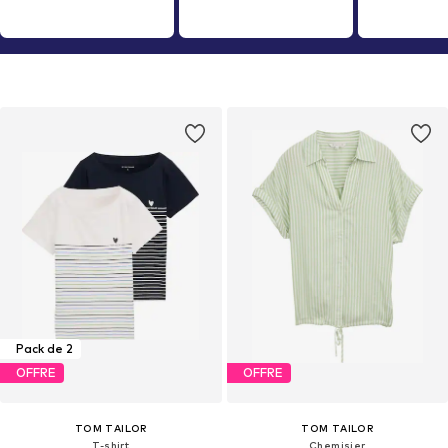
Pack de 2
OFFRE
OFFRE
TOM TAILOR
TOM TAILOR
T-shirt
Chemisier