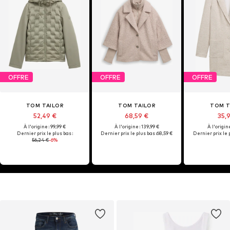
OFFRE
OFFRE
OFFRE
TOM TAILOR
TOM TAILOR
TOM T
52,49 €
68,59 €
35,
À l'origine : 99,99 €
À l'origine : 139,99 €
À l'origine
Dernier prix le plus bas :
Dernier prix le plus bas :
68,59 €
Dernier prix le p
56,24 €
-6%