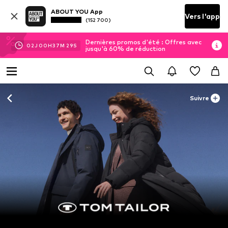
ABOUT YOU App
Vers l'app
(152 700)
Dernières promos d'été : Offres avec
02
J
00
H
37
M
27
S
jusqu'à 60% de réduction
Suivre