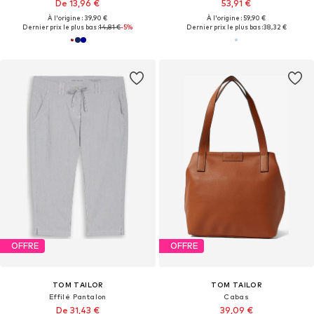
De 13,96 €
53,91 €
À l'origine : 39,90 €
À l'origine : 59,90 €
Dernier prix le plus bas :
14,81 €
-5%
Dernier prix le plus bas :
38,32 €
OFFRE
OFFRE
TOM TAILOR
TOM TAILOR
Effilé Pantalon
Cabas
De 31,43 €
39,09 €