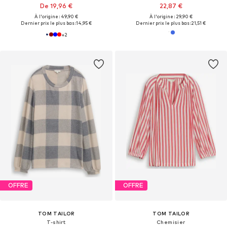
De 19,96 €
22,87 €
À l'origine : 49,90 €
À l'origine : 29,90 €
Dernier prix le plus bas :
14,95 €
Dernier prix le plus bas :
21,51 €
+
2
OFFRE
OFFRE
TOM TAILOR
TOM TAILOR
T-shirt
Chemisier