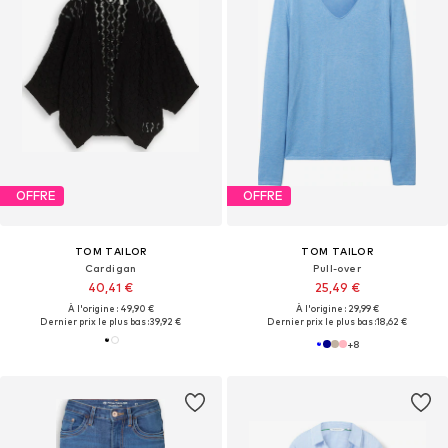
OFFRE
OFFRE
TOM TAILOR
TOM TAILOR
Cardigan
Pull-over
40,41 €
25,49 €
À l'origine : 49,90 €
À l'origine : 29,99 €
Dernier prix le plus bas :
39,92 €
Dernier prix le plus bas :
18,62 €
+
8