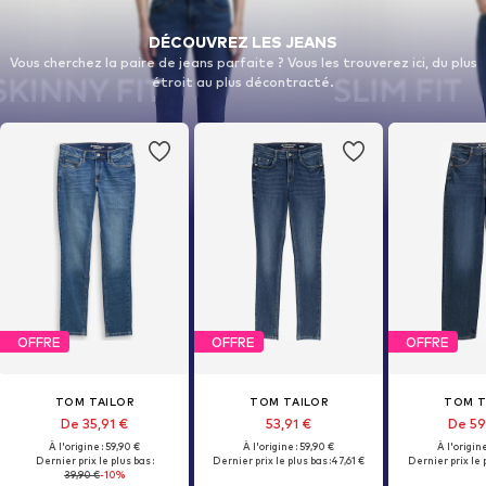
DÉCOUVREZ LES JEANS
Vous cherchez la paire de jeans parfaite ? Vous les trouverez ici, du plus
étroit au plus décontracté.
OFFRE
OFFRE
OFFRE
TOM TAILOR
TOM TAILOR
TOM T
De 35,91 €
53,91 €
De 59
À l'origine : 59,90 €
À l'origine : 59,90 €
À l'origine
Dernier prix le plus bas :
Dernier prix le plus bas :
47,61 €
Dernier prix le p
39,90 €
-10%