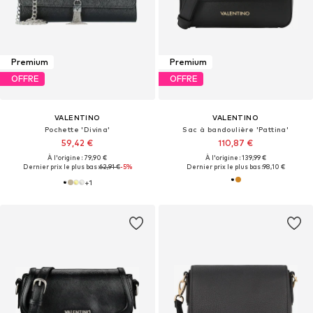
Premium
Premium
OFFRE
OFFRE
VALENTINO
VALENTINO
Pochette 'Divina'
Sac à bandoulière 'Pattina'
59,42 €
110,87 €
À l'origine : 79,90 €
À l'origine : 139,99 €
Dernier prix le plus bas :
62,91 €
-5%
Dernier prix le plus bas :
98,10 €
+
1