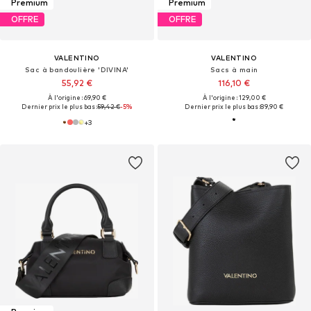
Premium
Premium
OFFRE
OFFRE
VALENTINO
VALENTINO
Sac à bandoulière 'DIVINA'
Sacs à main
55,92 €
116,10 €
À l'origine : 69,90 €
À l'origine : 129,00 €
Dernier prix le plus bas :
59,42 €
-5%
Dernier prix le plus bas :
89,90 €
+
3