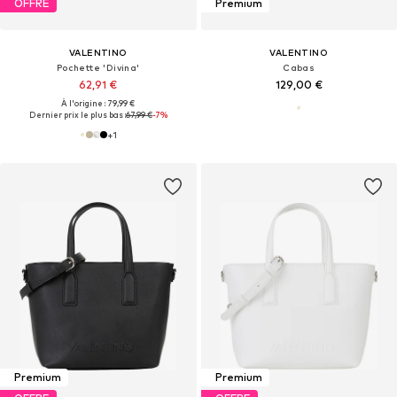
OFFRE
Premium
VALENTINO
VALENTINO
Pochette 'Divina'
Cabas
62,91 €
129,00 €
À l'origine : 79,99 €
Dernier prix le plus bas :
67,99 €
-7%
+
1
Premium
Premium