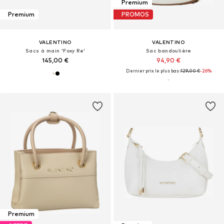
Premium
Premium
PROMOS
VALENTINO
VALENTINO
Sacs à main 'Foxy Re'
Sac bandoulière
145,00 €
94,90 €
Dernier prix le plus bas :
129,00 €
-26%
Premium