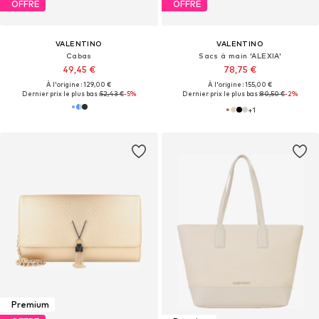
OFFRE
OFFRE
VALENTINO
VALENTINO
Cabas
Sacs à main 'ALEXIA'
49,45 €
78,75 €
À l'origine : 129,00 €
À l'origine : 155,00 €
Dernier prix le plus bas :
52,43 €
-5%
Dernier prix le plus bas :
80,50 €
-2%
+
1
Premium