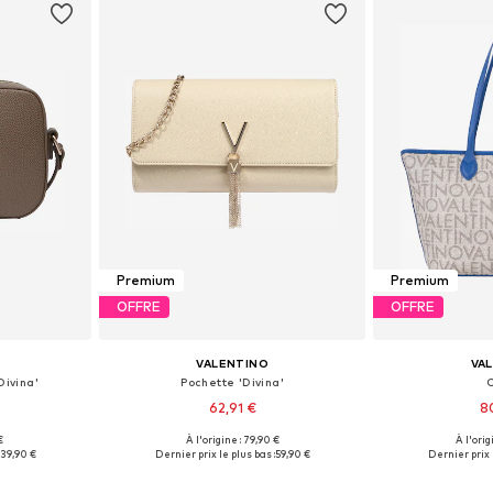
Premium
Premium
OFFRE
OFFRE
VALENTINO
VA
Divina'
Pochette 'Divina'
62,91 €
8
+
1
€
À l'origine : 79,90 €
À l'orig
One Size
Tailles disponibles: One Size
Tailles disp
39,90 €
Dernier prix le plus bas :
59,90 €
Dernier prix l
nier
Ajouter au panier
Ajoute