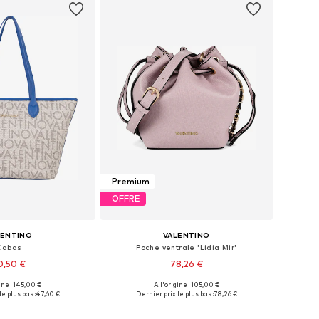
Premium
OFFRE
LENTINO
VALENTINO
Cabas
Poche ventrale 'Lidia Mir'
0,50 €
78,26 €
ine : 145,00 €
À l'origine : 105,00 €
onibles: One Size
Tailles disponibles: One Size
e plus bas :
47,60 €
Dernier prix le plus bas :
78,26 €
r au panier
Ajouter au panier