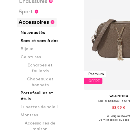
Chaussures
Sport
Accessoires
Nouveautés
Sacs et sacs à dos
Bijoux
Ceintures
Écharpes et
foulards
Premium
Chapeaux et
OFFRE
bonnets
Portefeuilles et
VALENTINO
étuis
Sac à bandoulière '
Lunettes de soleil
53,99 €
Montres
À l'origine : 59,99 
Tailles disponibles: 
Dernier prix le plus bas :
Accessoires de
Ajouter au pa
maison