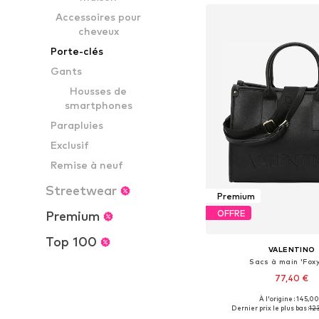
Accessoires pour
cheveux
Porte-clés
Gants
Housses de
smartphones
Parapluies
Exclusif
Remise à neuf
Streetwear
Premium
OFFRE
Premium
Top 100
VALENTINO
Sacs à main 'Foxy
77,40 €
À l'origine : 145,00
Tailles disponibles: 
Dernier prix le plus bas :
123