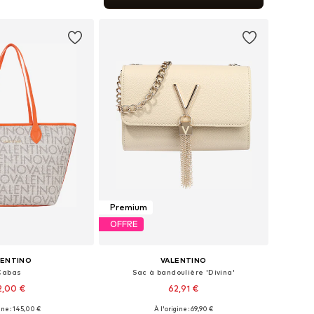
r au panier
Premium
OFFRE
LENTINO
VALENTINO
Cabas
Sac à bandoulière 'Divina'
2,00 €
62,91 €
+
2
ine : 145,00 €
À l'origine : 69,90 €
onibles: One Size
Tailles disponibles: One Size