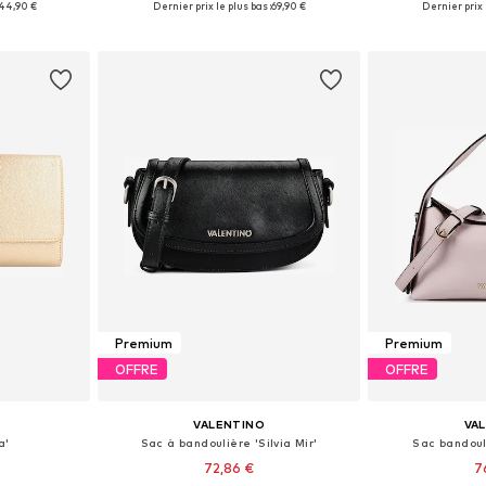
44,90 €
Dernier prix le plus bas :
69,90 €
Dernier prix l
nier
Ajouter au panier
Ajoute
Premium
Premium
OFFRE
OFFRE
VALENTINO
VA
a'
Sac à bandoulière 'Silvia Mir'
Sac bandoul
72,86 €
7