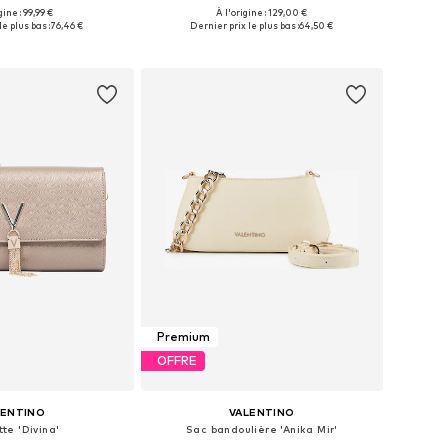
gine : 99,99 €
À l'origine : 129,00 €
onibles: One Size
Tailles disponibles: One Size
le plus bas :
76,46 €
Dernier prix le plus bas :
64,50 €
r au panier
Ajouter au panier
Premium
OFFRE
LENTINO
VALENTINO
te 'Divina'
Sac bandoulière 'Anika Mir'