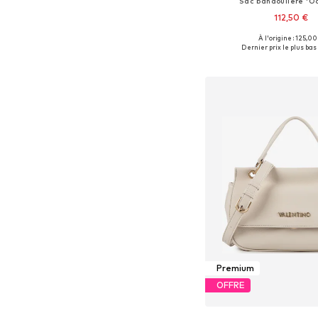
Sac bandoulière 'Oc
112,50 €
À l'origine : 125,00
Tailles disponibles: 
Dernier prix le plus bas 
Ajouter au pa
Premium
OFFRE