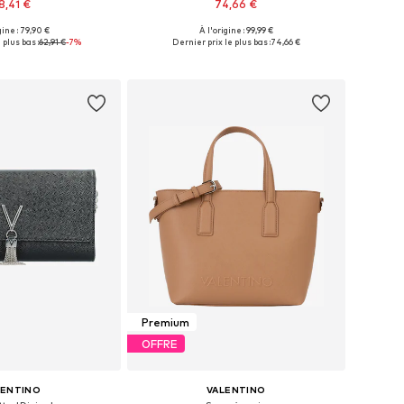
8,41 €
74,66 €
+
1
gine : 79,90 €
À l'origine : 99,99 €
onibles: One Size
Tailles disponibles: One Size
 plus bas :
62,91 €
-7%
Dernier prix le plus bas :
74,66 €
r au panier
Ajouter au panier
Premium
OFFRE
LENTINO
VALENTINO