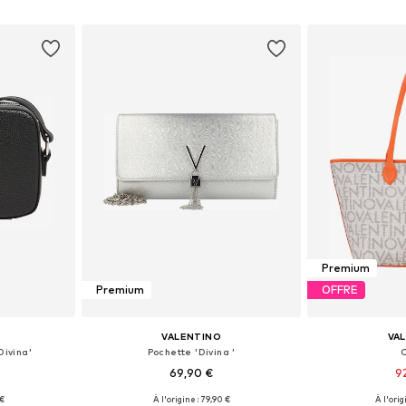
nier
Ajouter au panier
Ajoute
Premium
Premium
OFFRE
VALENTINO
VA
Divina'
Pochette 'Divina '
69,90 €
9
+
1
 €
À l'origine : 79,90 €
À l'orig
One Size
Tailles disponibles: One Size
Tailles disp