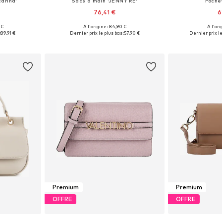
arina'
Sacs à main 'JENNY RE'
Pochet
76,41 €
6
 €
À l'origine : 84,90 €
À l'ori
One Size
Tailles disponibles: One Size
Tailles disp
:
89,91 €
Dernier prix le plus bas :
57,90 €
Dernier prix le
nier
Ajouter au panier
Ajoute
Premium
Premium
OFFRE
OFFRE