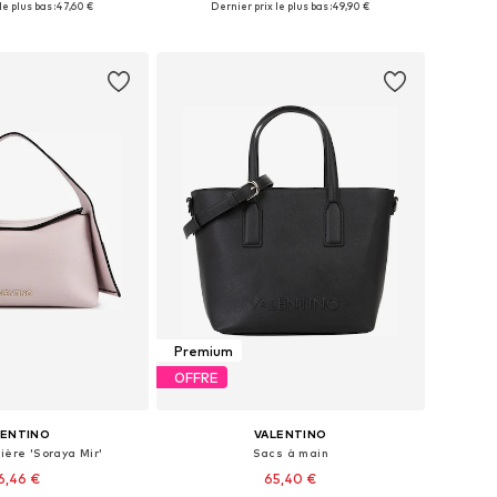
e plus bas :
47,60 €
Dernier prix le plus bas :
49,90 €
r au panier
Ajouter au panier
Premium
OFFRE
LENTINO
VALENTINO
ière 'Soraya Mir'
Sacs à main
6,46 €
65,40 €