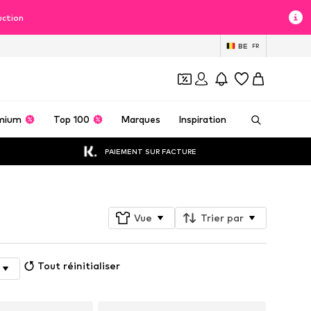
uction
BE
FR
mium
Top 100
Marques
Inspiration
PAIEMENT SUR FACTURE
Vue
Trier par
Tout réinitialiser