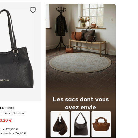
Les sacs dont vous
avez envie
LENTINO
lière 'Brixton'
3,20 €
+
1
gine : 129,00 €
onibles: One Size
e plus bas :
74,90 €