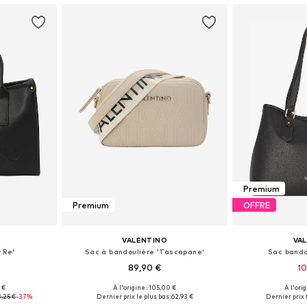
Premium
Premium
OFFRE
VALENTINO
VA
 Re'
Sac à bandoulière 'Tascapane'
Sac bandou
89,90 €
10
 €
À l'origine : 105,00 €
À l'ori
One Size
Tailles disponibles: One Size
Tailles disp
,25 €
-37%
Dernier prix le plus bas :
62,93 €
Dernier prix l