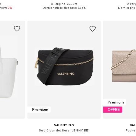
€
À l'origine : 95,00 €
À l'ori
One Size
Tailles disponibles: One Size
Tailles disp
7,99 €
-7%
Dernier prix le plus bas :
72,86 €
Dernier prix 
nier
Ajouter au panier
Ajoute
Premium
Premium
OFFRE
VALENTINO
VA
Sac à bandoulière 'JENNY RE'
Pochet