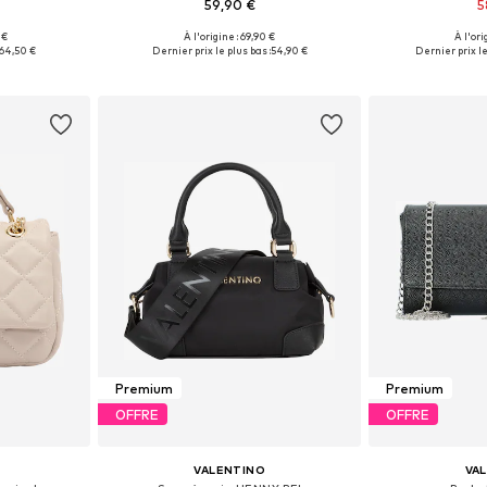
59,90 €
5
 €
À l'origine : 69,90 €
À l'ori
One Size
Tailles disponibles: One Size
Tailles disp
64,50 €
Dernier prix le plus bas :
54,90 €
Dernier prix le
nier
Ajouter au panier
Ajoute
Premium
Premium
OFFRE
OFFRE
VALENTINO
VA