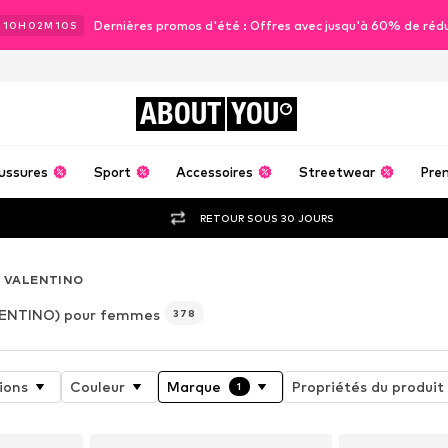
Dernières promos d'été : Offres avec jusqu'à 60% de réd
J
10
H
02
M
08
S
ABOUT
YOU
ussures
Sport
Accessoires
Streetwear
Pre
RETOUR SOUS 30 JOURS
VALENTINO
ENTINO) pour femmes
378
ions
Couleur
Marque
Propriétés du produit
1