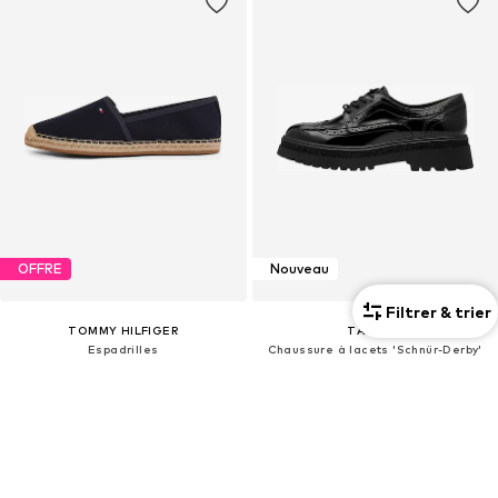
OFFRE
Nouveau
Filtrer & trier
TOMMY HILFIGER
TAMARIS
Espadrilles
Chaussure à lacets 'Schnür-Derby'
38,32 €
79,95 €
À l'origine : 59,90 €
Dernier prix le plus bas :
41,93 €
-8%