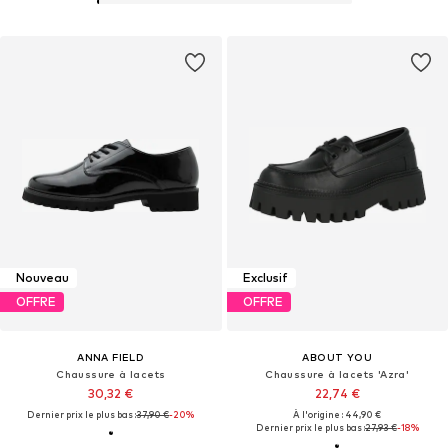
Nouveau
Exclusif
OFFRE
OFFRE
ANNA FIELD
ABOUT YOU
Chaussure à lacets
Chaussure à lacets 'Azra'
30,32 €
22,74 €
Dernier prix le plus bas :
37,90 €
-20%
À l'origine : 44,90 €
Dernier prix le plus bas :
27,93 €
-18%