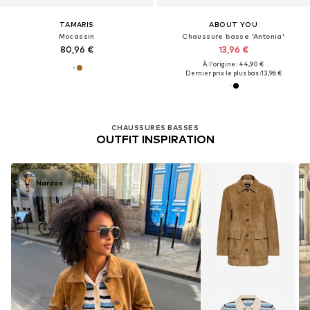
TAMARIS
ABOUT YOU
Mocassin
Chaussure basse 'Antonia'
80,96 €
13,96 €
À l'origine : 44,90 €
Dernier prix le plus bas :
13,96 €
CHAUSSURES BASSES
OUTFIT INSPIRATION
Nardos