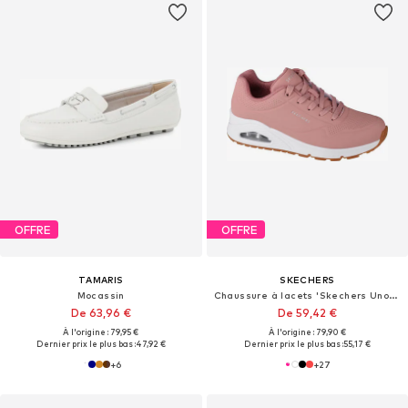
OFFRE
OFFRE
TAMARIS
SKECHERS
Mocassin
Chaussure à lacets 'Skechers Uno-Stand on Air'
De 63,96 €
De 59,42 €
À l'origine : 79,95 €
À l'origine : 79,90 €
Dernier prix le plus bas :
47,92 €
Dernier prix le plus bas :
55,17 €
+
6
+
27