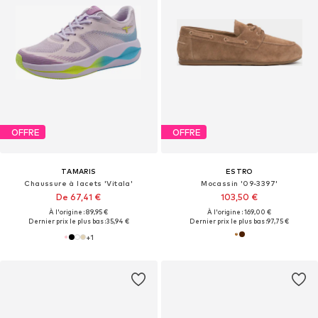
OFFRE
OFFRE
TAMARIS
ESTRO
Chaussure à lacets 'Vitala'
Mocassin '09-3397'
De 67,41 €
103,50 €
À l'origine : 89,95 €
À l'origine : 169,00 €
Dernier prix le plus bas :
35,94 €
Dernier prix le plus bas :
97,75 €
+
1