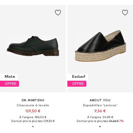
Mixte
Exclusif
OFFRE
OFFRE
DR. MARTENS
ABOUT YOU
Chaussure à lacets
Espadrilles 'Larissa'
129,50 €
9,56 €
À l'origine : 185,00 €
À l'origine : 34,90 €
Dernier prix le plus bas :
129,50 €
Dernier prix le plus bas :
10,36 €
-7%