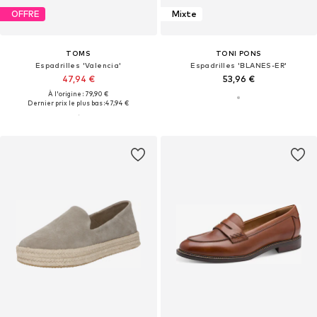
OFFRE
Mixte
TOMS
TONI PONS
Espadrilles 'Valencia'
Espadrilles 'BLANES-ER'
47,94 €
53,96 €
À l'origine : 79,90 €
Dernier prix le plus bas :
47,94 €