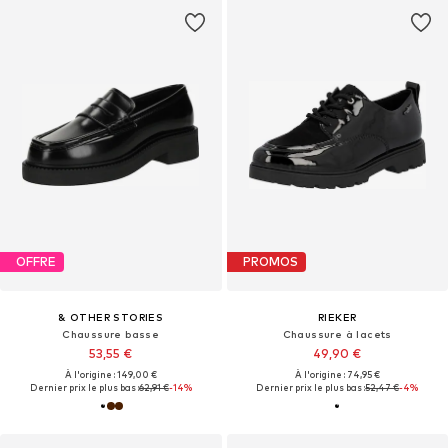
OFFRE
PROMOS
& OTHER STORIES
RIEKER
Chaussure basse
Chaussure à lacets
53,55 €
49,90 €
À l'origine : 149,00 €
À l'origine : 74,95 €
Dernier prix le plus bas :
62,91 €
-14%
Dernier prix le plus bas :
52,47 €
-4%