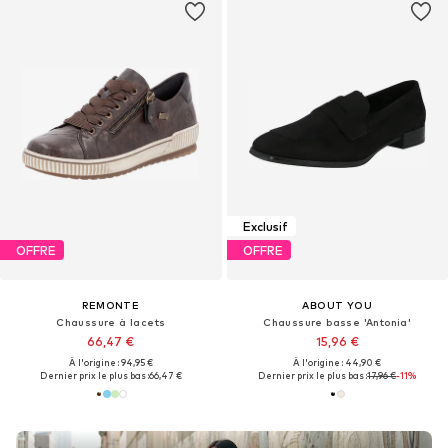
Exclusif
OFFRE
OFFRE
REMONTE
ABOUT YOU
Chaussure à lacets
Chaussure basse 'Antonia'
66,47 €
15,96 €
À l'origine : 94,95 €
À l'origine : 44,90 €
Dernier prix le plus bas :
66,47 €
Dernier prix le plus bas :
17,96 €
-11%