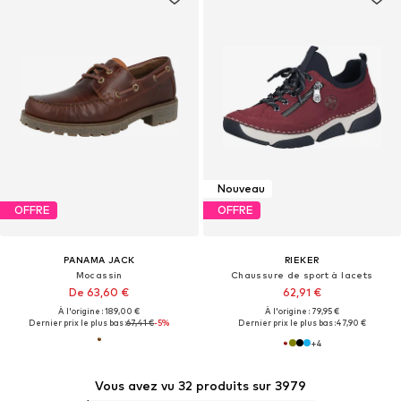
Nouveau
OFFRE
OFFRE
PANAMA JACK
RIEKER
Mocassin
Chaussure de sport à lacets
De 63,60 €
62,91 €
À l'origine : 189,00 €
À l'origine : 79,95 €
Dernier prix le plus bas :
67,41 €
-5%
Dernier prix le plus bas :
47,90 €
+
4
Vous avez vu 32 produits sur 3979