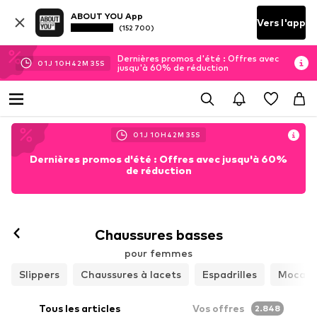
ABOUT YOU App
Vers l'app
(152 700)
Dernières promos d'été : Offres avec
01
J
10
H
42
M
33
S
jusqu'à 60% de réduction
01
J
10
H
42
M
33
S
Dernières promos d'été : Offres avec jusqu'à 60%
de réduction
Chaussures basses
pour femmes
Slippers
Chaussures à lacets
Espadrilles
Mocass
Tous les articles
Vos offres
2.848