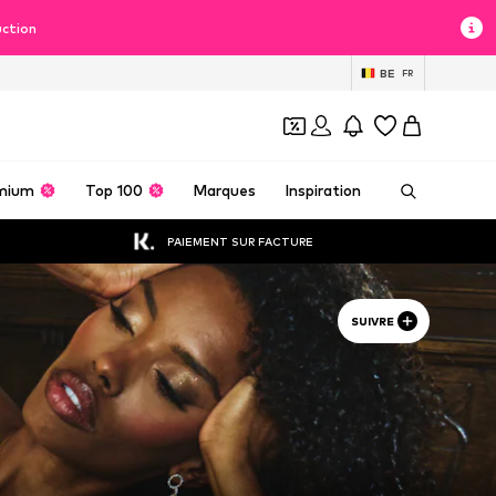
uction
BE
FR
mium
Top 100
Marques
Inspiration
PAIEMENT SUR FACTURE
SUIVRE