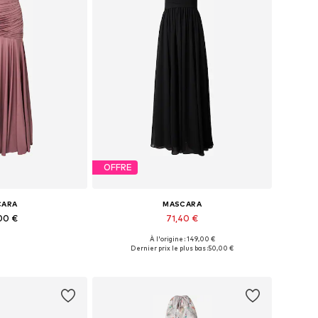
OFFRE
CARA
MASCARA
00 €
71,40 €
À l'origine : 149,00 €
usieurs tailles
Tailles disponibles: 34, 36, 38
Dernier prix le plus bas :
50,00 €
au panier
Ajouter au panier