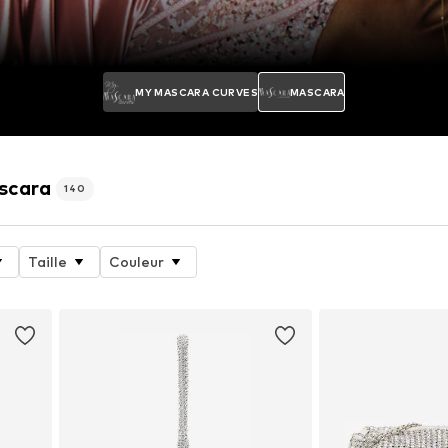
MY MASCARA CURVES
MASCARA
ascara
140
Taille
Couleur