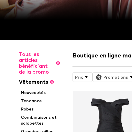
Tous les
Boutique en ligne m
articles
bénéficiant
de la promo
Prix
Promotions
Vêtements
Nouveautés
Tendance
Robes
Combinaisons et
salopettes
Grandes tailles