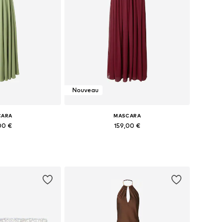
Nouveau
CARA
MASCARA
00 €
159,00 €
s: 34, 36, 38, 40
Disponible en plusieurs tailles
au panier
Ajouter au panier