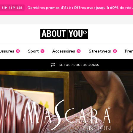
Dernières promos d'été : Offres avec jusqu'à 60% de réd
J
11
H
18
M
23
S
ABOUT
YOU
ussures
Sport
Accessoires
Streetwear
Pre
RETOUR SOUS 30 JOURS