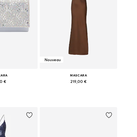
Nouveau
CARA
MASCARA
90 €
219,00 €
bles: One Size
Disponible en plusieurs tailles
au panier
Ajouter au panier