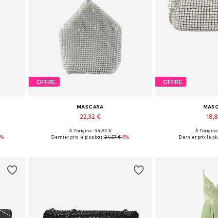
OFFRE
OFFRE
MASCARA
MAS
22,32 €
18,8
À l'origine : 34,90 €
À l'origine
 42
Tailles disponibles: One Size
Tailles disponi
4%
Dernier prix le plus bas :
24,57 €
-9%
Dernier prix le plu
Ajouter au panier
Ajouter 