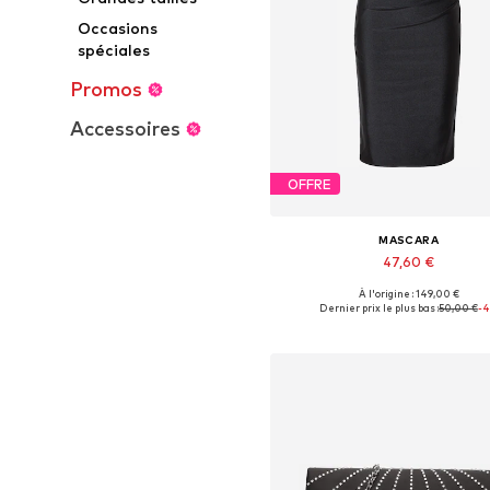
Occasions
spéciales
Promos
Accessoires
OFFRE
MASCARA
47,60 €
À l'origine : 149,00 €
Tailles disponibles: 34, 36, 38,
Dernier prix le plus bas :
50,00 €
-
Ajouter au panier