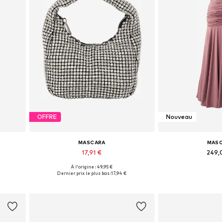
OFFRE
Nouveau
MASCARA
MAS
17,91 €
249,
À l'origine : 49,95 €
s
Tailles disponibles: One Size
Disponible en pl
Dernier prix le plus bas :
17,94 €
Ajouter au panier
Ajouter 