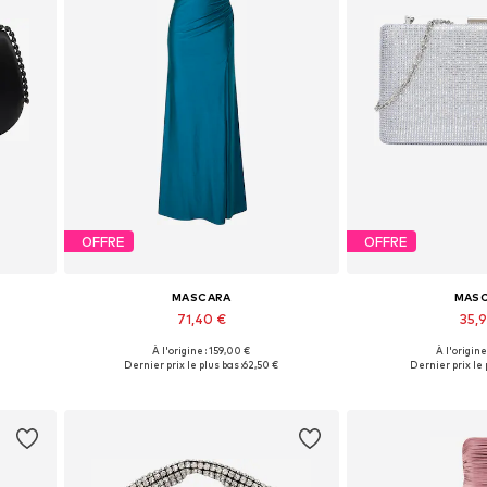
OFFRE
OFFRE
MASCARA
MAS
71,40 €
35,
À l'origine : 159,00 €
À l'origine
e
Tailles disponibles: 32, 34, 36
Tailles disponi
Dernier prix le plus bas :
62,50 €
Dernier prix le 
Ajouter au panier
Ajouter 