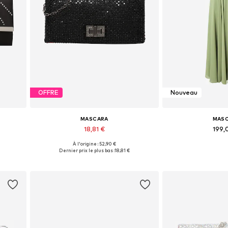
OFFRE
Nouveau
MASCARA
MAS
18,81 €
199,
À l'origine : 52,90 €
e
Tailles disponibles: One Size
Tailles disponible
Dernier prix le plus bas :
18,81 €
Ajouter au panier
Ajouter 