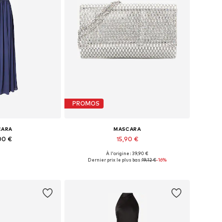
PROMOS
CARA
MASCARA
00 €
15,90 €
À l'origine : 39,90 €
 34, 36, 38, 40, 44
Tailles disponibles: One Size
Dernier prix le plus bas :
19,12 €
-16%
au panier
Ajouter au panier