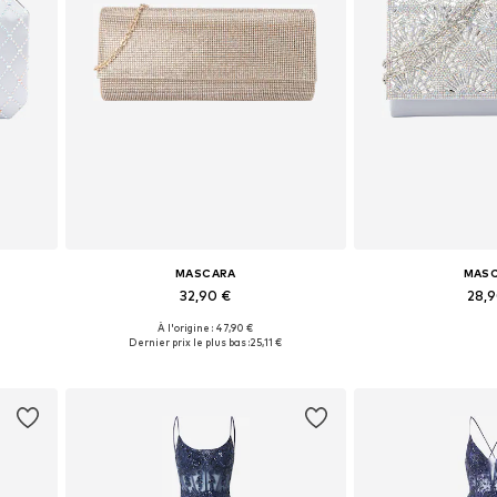
MASCARA
MAS
32,90 €
28,
À l'origine : 47,90 €
e
Tailles disponibles: One Size
Tailles disponi
Dernier prix le plus bas :
25,11 €
Ajouter au panier
Ajouter 