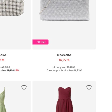
OFFRE
CARA
MASCARA
1 €
16,92 €
 : 42,90 €
À l'origine : 39,90 €
bles: One Size
Tailles disponibles: One Size
s bas :
19,92 €
-5%
Dernier prix le plus bas :
14,93 €
au panier
Ajouter au panier