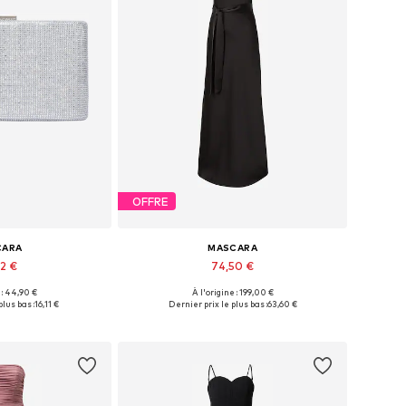
OFFRE
CARA
MASCARA
92 €
74,50 €
 : 44,90 €
À l'origine : 199,00 €
bles: One Size
Tailles disponibles: 34, 36, 38, 40, 42
plus bas :
16,11 €
Dernier prix le plus bas :
63,60 €
au panier
Ajouter au panier