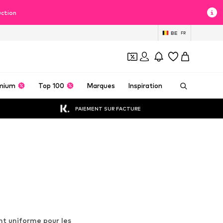
uction
BE
FR
mium
Top 100
Marques
Inspiration
PAIEMENT SUR FACTURE
nt uniforme pour les