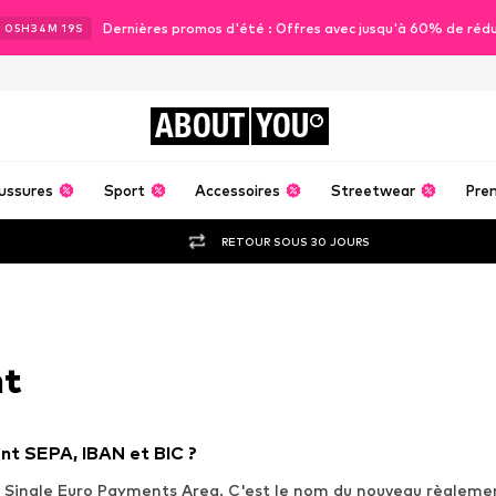
Dernières promos d'été : Offres avec jusqu'à 60% de réd
J
05
H
34
M
19
S
ABOUT
YOU
ussures
Sport
Accessoires
Streetwear
Pre
RETOUR SOUS 30 JOURS
nt
ent SEPA, IBAN et BIC ?
e Single Euro Payments Area. C'est le nom du nouveau règleme