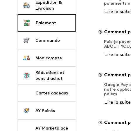
Expédition &
paiements na
Livraison
Lire la suite
Paiement
Comment pui
Commande
Puis-je paye
ABOUT YOU. T
Lire la suite
Mon compte
Réductions et
Comment pu
bons d'achat
Google Pay e
notre applic
Cartes cadeaux
paiem
Lire la suite
AY Points
Comment pu
AY Marketplace