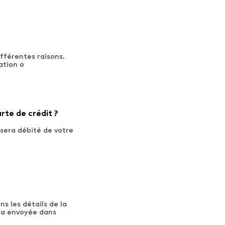
ifférentes raisons.
ation o
te de crédit ?
 sera débité de votre
s les détails de la
ra envoyée dans