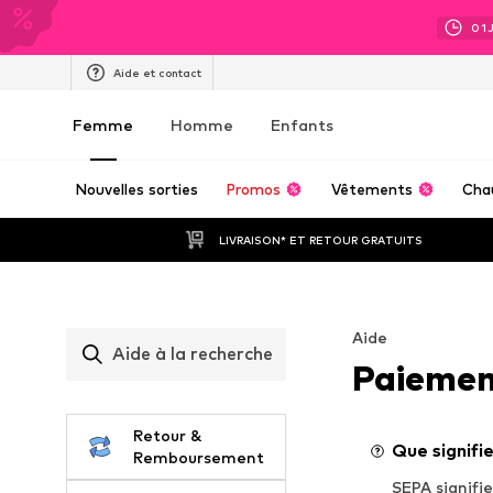
01
Aide et contact
Femme
Homme
Enfants
Nouvelles sorties
Promos
Vêtements
Cha
LIVRAISON* ET RETOUR GRATUITS
Aide
Aide à la recherche
Paieme
Retour &
Que signifi
Remboursement
SEPA signifi