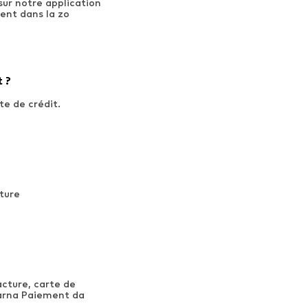
ur notre application
ent dans la zo
t ?
te de crédit.
ture
acture, carte de
larna Paiement da