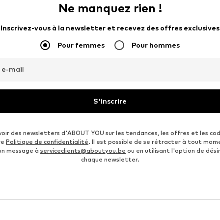
Ne manquez rien !
Inscrivez-vous à la newsletter et recevez des offres exclusives
Pour femmes
Pour hommes
 e-mail
S'inscrire
voir des newsletters d'ABOUT YOU sur les tendances, les offres et les co
re
Politique de confidentialité
. Il est possible de se rétracter à tout mom
 un message à
serviceclients@aboutyou.be
ou en utilisant l'option de désin
chaque newsletter.