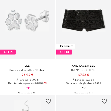
Premium
OFFRE
OFFRE
ELLI
KARL LAGERFELD
Boucles d'oreilles 'Pfoten'
Col 'RHINESTONE'
26,94 €
47,52 €
À l'origine : 44,90 €
À l'origine : 99,00 €
Dernier prix le plus bas :
29,19 €
-7%
Dernier prix le plus bas :
47,52 €