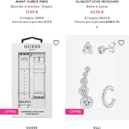
AVANT-GARDE PARIS
GLANZSTÜCKE MÜNCHEN
Boucles d'oreilles 'Olgaa'
Boîte à bijoux
17,99 €
63,96 €
À l'origine : 19,99 €
À l'origine : 89,00 €
Dernier prix le plus bas :
16,19 €
Dernier prix le plus bas :
67,96 €
-5%
OFFRE
OFFRE
GUESS
ELLI