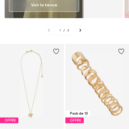
Voir la tenue
1
/
3
Pack de 13
OFFRE
OFFRE