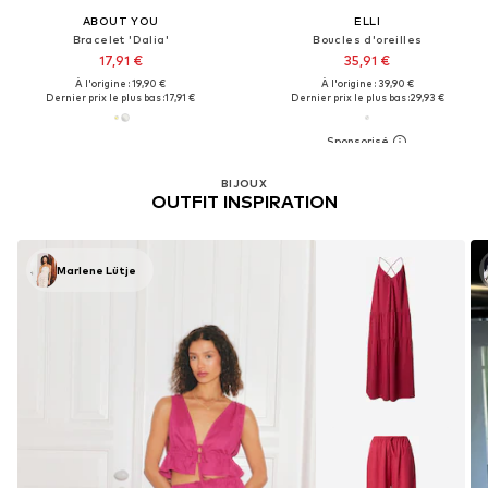
ABOUT YOU
ELLI
Bracelet 'Dalia'
Boucles d'oreilles
17,91 €
35,91 €
À l'origine : 19,90 €
À l'origine : 39,90 €
Dernier prix le plus bas :
17,91 €
Dernier prix le plus bas :
29,93 €
BIJOUX
OUTFIT INSPIRATION
Marlene Lütje