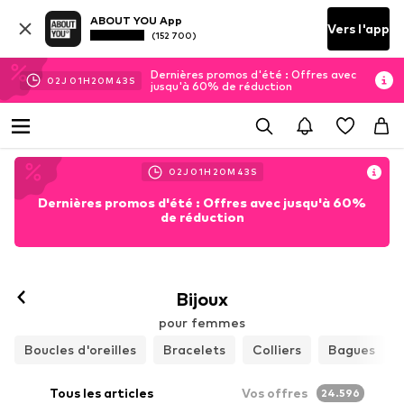
ABOUT YOU App
Vers l'app
(152 700)
Dernières promos d'été : Offres avec
02
J
01
H
20
M
40
S
jusqu'à 60% de réduction
02
J
01
H
20
M
40
S
Dernières promos d'été : Offres avec jusqu'à 60%
de réduction
Bijoux
pour femmes
Boucles d'oreilles
Bracelets
Colliers
Bagues
Tous les articles
Vos offres
24.596