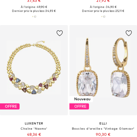
37,43 €
27,92 €
À l'origine : 49,90 €
À l'origine : 34,90 €
Dernier prix le plus bas :
34,93 €
Dernier prix le plus bas :
25,11 €
Nouveau
OFFRE
OFFRE
LUXENTER
ELLI
Chaîne 'Naxmo'
Boucles d'oreilles 'Vintage Glamour'
48,36 €
90,30 €