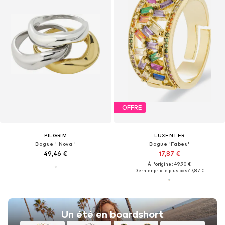
OFFRE
PILGRIM
LUXENTER
Bague ' Nova '
Bague 'Fabeu'
49,46 €
17,87 €
À l'origine : 49,90 €
Dernier prix le plus bas :
17,87 €
Un été en boardshort