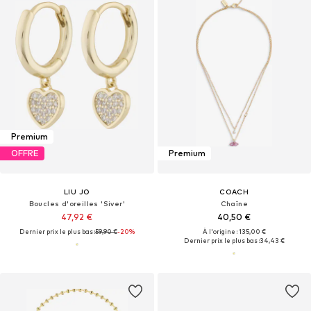
Premium
OFFRE
Premium
LIU JO
COACH
Boucles d'oreilles 'Siver'
Chaîne
47,92 €
40,50 €
Dernier prix le plus bas :
59,90 €
-20%
À l'origine : 135,00 €
Dernier prix le plus bas :
34,43 €