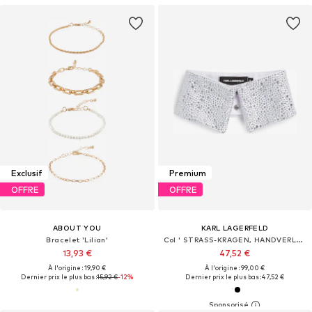
Exclusif
Premium
OFFRE
OFFRE
ABOUT YOU
KARL LAGERFELD
Bracelet 'Lilian'
Col ' STRASS-KRAGEN, HANDVERLESEN VON HUN KIM '
13,93 €
47,52 €
À l'origine : 19,90 €
À l'origine : 99,00 €
Dernier prix le plus bas :
15,92 €
-12%
Dernier prix le plus bas :
47,52 €