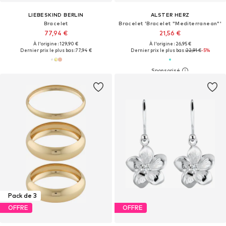
LIEBESKIND BERLIN
ALSTER HERZ
Bracelet
Bracelet 'Bracelet "Mediterranean"'
77,94 €
21,56 €
À l'origine : 129,90 €
À l'origine : 26,95 €
Dernier prix le plus bas :
77,94 €
Dernier prix le plus bas :
22,91 €
-5%
Pack de 3
OFFRE
OFFRE