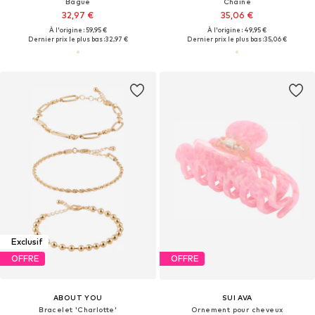
Bague
Chaîne
32,97 €
35,06 €
À l'origine : 59,95 €
À l'origine : 49,95 €
Dernier prix le plus bas :
32,97 €
Dernier prix le plus bas :
35,06 €
Exclusif
OFFRE
OFFRE
ABOUT YOU
SUI AVA
Bracelet 'Charlotte'
Ornement pour cheveux