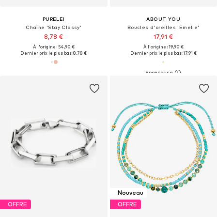
PURELEI
ABOUT YOU
Chaîne 'Stay Classy'
Boucles d'oreilles 'Emelie'
8,78 €
17,91 €
À l'origine : 54,90 €
À l'origine : 19,90 €
Dernier prix le plus bas :
8,78 €
Dernier prix le plus bas :
17,91 €
Nouveau
OFFRE
OFFRE