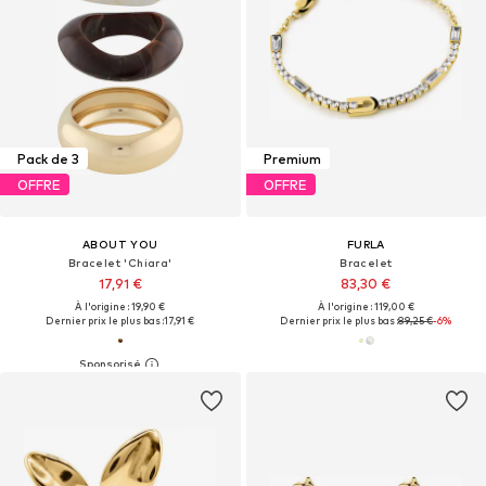
Pack de 3
Premium
OFFRE
OFFRE
ABOUT YOU
FURLA
Bracelet 'Chiara'
Bracelet
17,91 €
83,30 €
À l'origine : 19,90 €
À l'origine : 119,00 €
Dernier prix le plus bas :
17,91 €
Dernier prix le plus bas :
89,25 €
-6%