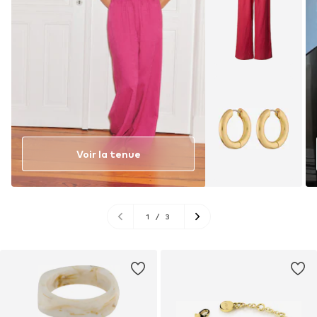
Voir la tenue
1
/
3