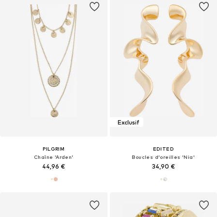
Exclusif
PILGRIM
EDITED
Chaîne 'Arden'
Boucles d'oreilles 'Nia'
44,96 €
34,90 €