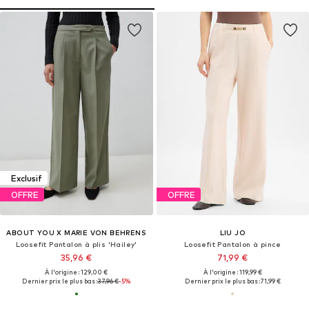
Exclusif
OFFRE
OFFRE
ABOUT YOU X MARIE VON BEHRENS
LIU JO
Loosefit Pantalon à plis 'Hailey'
Loosefit Pantalon à pince
35,96 €
71,99 €
À l'origine : 129,00 €
À l'origine : 119,99 €
Dernier prix le plus bas :
37,96 €
-5%
Dernier prix le plus bas :
71,99 €