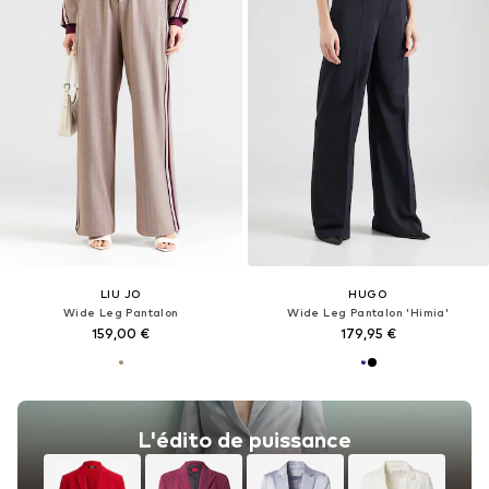
LIU JO
HUGO
Wide Leg Pantalon
Wide Leg Pantalon 'Himia'
159,00 €
179,95 €
L'édito de puissance