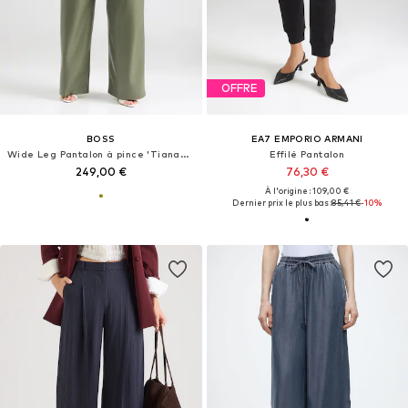
OFFRE
BOSS
EA7 EMPORIO ARMANI
Wide Leg Pantalon à pince 'Tiana4-M'
Effilé Pantalon
249,00 €
76,30 €
À l'origine : 109,00 €
Dernier prix le plus bas :
85,41 €
-10%