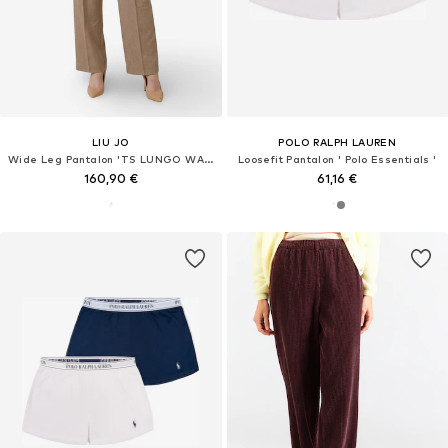
LIU JO
POLO RALPH LAUREN
Wide Leg Pantalon 'TS LUNGO WA6167 T332A'
Loosefit Pantalon ' Polo Essentials '
160,90 €
61,16 €