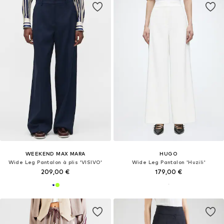
WEEKEND MAX MARA
HUGO
Wide Leg Pantalon à plis 'VISIVO'
Wide Leg Pantalon 'Huzili'
209,00 €
179,00 €