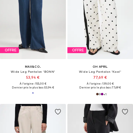
OFFRE
OFFRE
MAX&CO.
OH APRIL
Wide Leg Pantalon 'BONN'
Wide Leg Pantalon 'Kael'
53,94 €
77,69 €
À l'origine : 155,00 €
À l'origine : 139,00 €
Dernier prix le plus bas :
53,94 €
Dernier prix le plus bas :
77,69 €
+
1