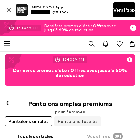
ABOUT YOU App
Vers l'app
(152 700)
Dernières promos d'été : Offres avec
16
H
06
M
07
S
jusqu'à 60% de réduction
16
H
06
M
07
S
Dernières promos d'été : Offres avec jusqu'à 60%
de réduction
Pantalons amples premiums
pour femmes
Pantalons amples
Pantalons fuselés
Tous les articles
Vos offres
391