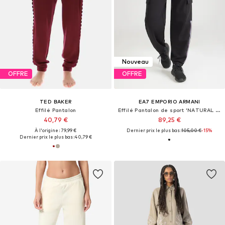
Nouveau
OFFRE
OFFRE
TED BAKER
EA7 EMPORIO ARMANI
Effilé Pantalon
Effilé Pantalon de sport 'NATURAL VENTUS7'
40,79 €
89,25 €
À l'origine : 79,99 €
Dernier prix le plus bas :
105,00 €
-15%
Dernier prix le plus bas :
40,79 €