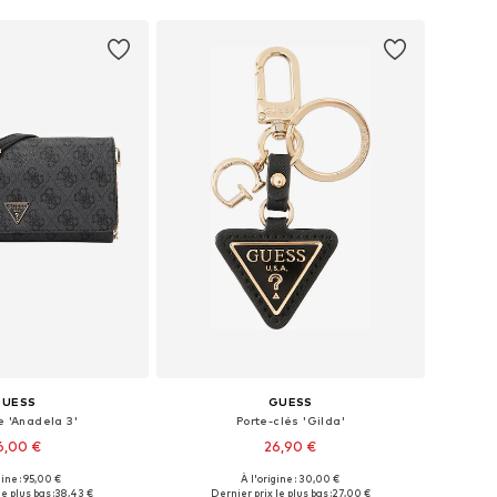
GUESS
GUESS
e 'Anadela 3'
Porte-clés 'Gilda'
6,00 €
26,90 €
gine : 95,00 €
À l'origine : 30,00 €
onibles: One Size
Tailles disponibles: One Size
e plus bas :
38,43 €
Dernier prix le plus bas :
27,00 €