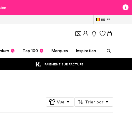
tion
BE
FR
mium
Top 100
Marques
Inspiration
PAIEMENT SUR FACTURE
Suivre
Vue
Trier par