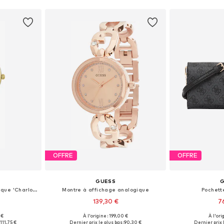
OFFRE
OFFRE
GUESS
Montre à affichage analogique 'Charlotte'
Montre à affichage analogique
Pochett
139,30 €
7
 €
À l'origine : 199,00 €
À l'ori
One Size
Tailles disponibles: One Size
Tailles disp
111,75 €
Dernier prix le plus bas :
90,30 €
Dernier prix l