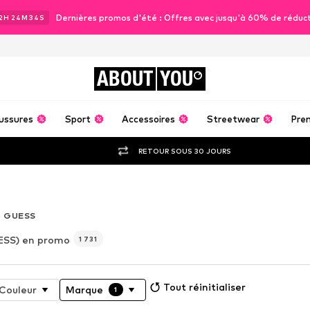
Dernières promos d'été : Offres avec jusqu'à 60% de réduc
2
H
24
M
31
S
ABOUT
YOU
ussures
Sport
Accessoires
Streetwear
Pre
RETOUR SOUS 30 JOURS
er
GUESS
ESS) en promo
1 731
Tout réinitialiser
Couleur
Marque
1