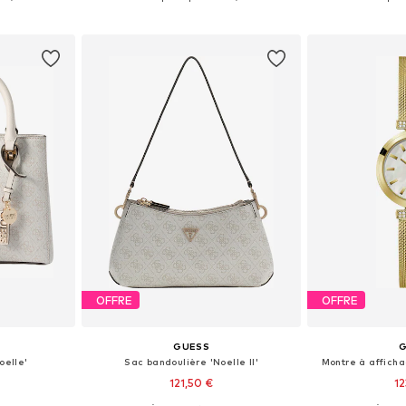
nier
Ajouter au panier
Ajoute
OFFRE
OFFRE
GUESS
oelle'
Sac bandoulière 'Noelle II'
Montre à afficha
121,50 €
12