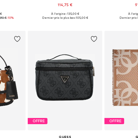
114,75 €
9
 €
À l'origine : 135,00 €
À l'ori
One Size
Tailles disponibles: One Size
Tailles disp
,90 €
-10%
Dernier prix le plus bas :
105,00 €
Dernier prix l
nier
Ajouter au panier
Ajoute
OFFRE
OFFRE
GUESS