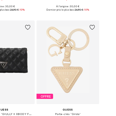
gine : 30,00 €
À l'origine : 30,00 €
onibles: One Size
Tailles disponibles: One Size
plus bas :
26,90 €
-10%
Dernier prix le plus bas :
26,90 €
-10%
r au panier
Ajouter au panier
OFFRE
GUESS
GUESS
Sac à bandoulière 'GIULLY II XBODY FLAP ORGANIZER'
Porte-clés 'Gilda'