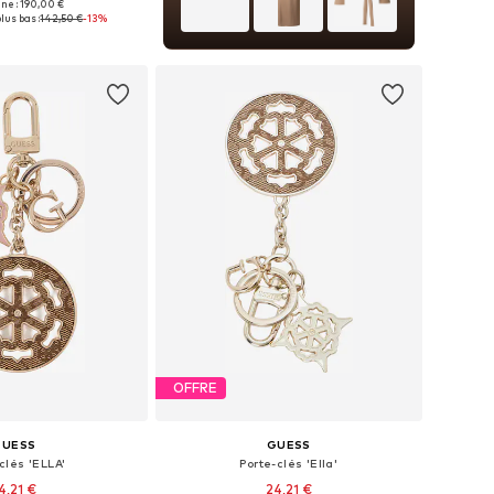
ine : 190,00 €
onibles: One Size
lus bas :
142,50 €
-13%
r au panier
OFFRE
GUESS
GUESS
clés 'ELLA'
Porte-clés 'Ella'
4,21 €
24,21 €