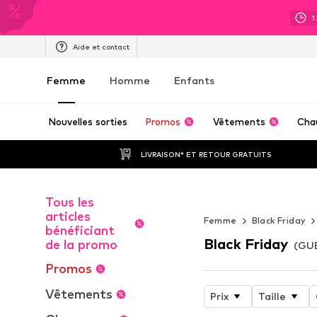
1
Aide et contact
Femme
Homme
Enfants
Nouvelles sorties
Promos
Vêtements
Cha
LIVRAISON* ET RETOUR GRATUITS
Tous les
Endless Summ
articles
Femme
Black Friday
bénéficiant
Black Friday
de la promo
(GU
Promos
Vêtements
Prix
Taille