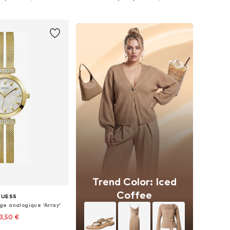
r au panier
Ajouter au panier
Trend Color: Iced
Coffee
GUESS
ge analogique 'Array'
3,50 €