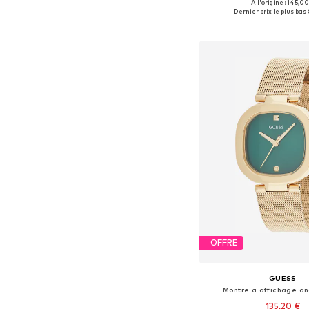
+
3
À l'origine : 145,00
Tailles disponibles: 
Dernier prix le plus bas :
Ajouter au pa
OFFRE
GUESS
Montre à affichage a
135,20 €