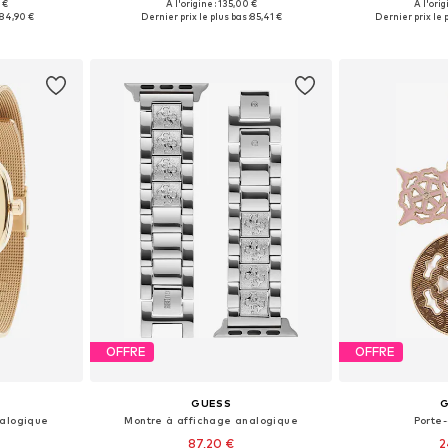
 €
À l'origine : 135,00 €
À l'orig
One Size
Tailles disponibles: One Size
Tailles disp
84,90 €
Dernier prix le plus bas :
85,41 €
Dernier prix le p
nier
Ajouter au panier
Ajoute
OFFRE
OFFRE
GUESS
nalogique
Montre à affichage analogique
Porte-
87,20 €
2