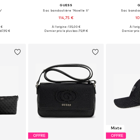
GUESS
y'
Sac bandoulière 'Noelle II'
Sac bandoul
114,75 €
10
 €
À l'origine : 135,00 €
À l'ori
One Size
Tailles disponibles: One Size
Tailles disp
:
67,92 €
Dernier prix le plus bas :
75,91 €
Dernier prix 
nier
Ajouter au panier
Ajoute
Mixte
OFFRE
OFFRE