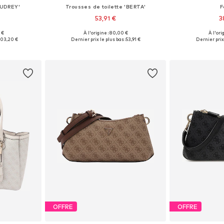
AUDREY'
Trousses de toilette 'BERTA'
F
53,91 €
3
 €
À l'origine : 80,00 €
À l'ori
One Size
Tailles disponibles: One Size
Tailles disp
103,20 €
Dernier prix le plus bas :
53,91 €
Dernier prix 
nier
Ajouter au panier
Ajoute
OFFRE
OFFRE