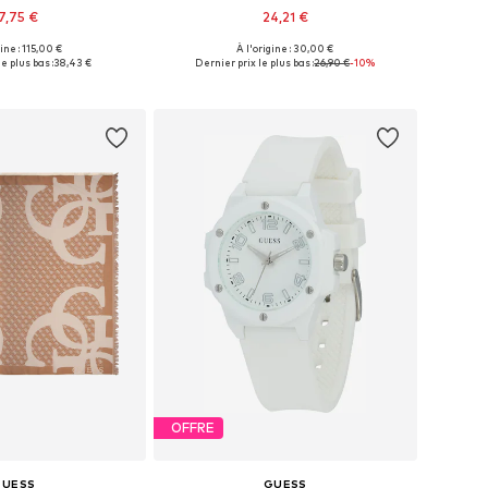
7,75 €
24,21 €
gine : 115,00 €
À l'origine : 30,00 €
onibles: One Size
Tailles disponibles: One Size
e plus bas :
38,43 €
Dernier prix le plus bas :
26,90 €
-10%
r au panier
Ajouter au panier
OFFRE
GUESS
GUESS