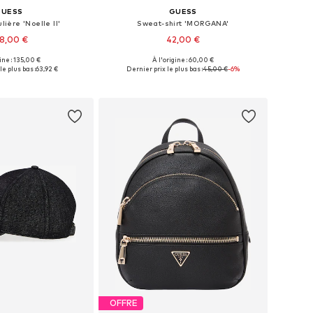
GUESS
GUESS
ière 'Noelle II'
Sweat-shirt 'MORGANA'
8,00 €
42,00 €
gine : 135,00 €
À l'origine : 60,00 €
onibles: One Size
Tailles disponibles: XS, S, M, L, XL
le plus bas :
63,92 €
Dernier prix le plus bas :
45,00 €
-6%
r au panier
Ajouter au panier
OFFRE