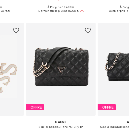
 €
À l'origine : 109,00 €
À l'ori
One Size
Tailles disponibles: One Size
Tailles disp
126,75 €
Dernier prix le plus bas :
92,65 €
-5%
Dernier prix le 
nier
Ajouter au panier
Ajoute
OFFRE
OFFRE
GUESS
Sac à bandoulière 'Giully II'