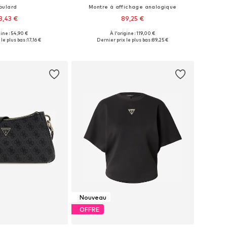
oulard
Montre à affichage analogique
8,43 €
89,25 €
gine : 54,90 €
À l'origine : 119,00 €
onibles: One Size
Tailles disponibles: One Size
le plus bas :
17,16 €
Dernier prix le plus bas :
89,25 €
r au panier
Ajouter au panier
Nouveau
OFFRE