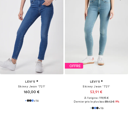
OFFRE
LEVI'S ®
LEVI'S ®
Skinny Jean '721'
Skinny Jean '721'
160,00 €
53,91 €
À l'origine : 119,95 €
+
16
Dernier prix le plus bas :
59,42 €
-9%
+
16