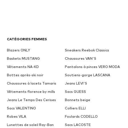
CATÉGORIES FEMMES
Blazers ONLY
Sneakers Reebok Classics
Baskets MUSTANG
Chaussures VAN'S
Vêtements NA-KD
Pantalons à pinces VERO MODA
Bottes après-ski noir
Soutiens-gorge LASCANA
Chaussures à lacets Tamaris
Jeans LEVI'S
Vêtements florence by mills
Sacs GUESS
Jeans Le Temps Des Cerises
Bonnets beige
Sacs VALENTINO
Colliers ELLI
Robes VILA
Foulards CODELLO
Lunettes de soleil Ray-Ban
Sacs LACOSTE