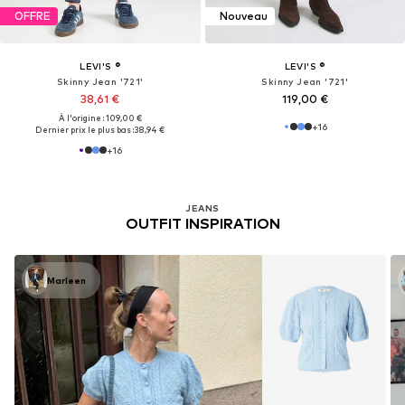
OFFRE
Nouveau
LEVI'S ®
LEVI'S ®
Skinny Jean '721'
Skinny Jean '721'
38,61 €
119,00 €
À l'origine : 109,00 €
+
16
Dernier prix le plus bas :
38,94 €
+
16
JEANS
OUTFIT INSPIRATION
Marleen