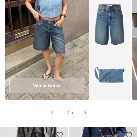
Voir la tenue
1
/
3