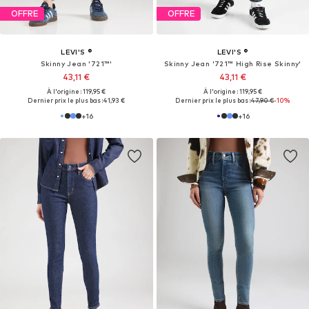
OFFRE
OFFRE
LEVI'S ®
LEVI'S ®
Skinny Jean '721™'
Skinny Jean '721™ High Rise Skinny'
43,11 €
43,11 €
À l'origine : 119,95 €
À l'origine : 119,95 €
Dernier prix le plus bas :
41,93 €
Dernier prix le plus bas :
47,90 €
-10%
+
16
+
16