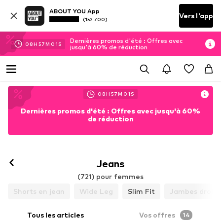
ABOUT YOU App
Vers l'app
(152 700)
Dernières promos d'été : Offres avec
08
H
56
M
59
S
jusqu'à 60% de réduction
08
H
56
M
59
S
Dernières promos d'été : Offres avec jusqu'à 60%
de réduction
Jeans
(721) pour femmes
Shorts en jean
Wide Leg
Slim Fit
Jambes droite
Tous les articles
Vos offres
14