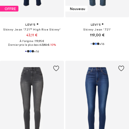
OFFRE
Nouveau
LEVI'S ®
LEVI'S ®
Skinny Jean '721™ High Rise Skinny'
Skinny Jean '721'
43,11 €
119,00 €
À l'origine : 119,95 €
+
16
Dernier prix le plus bas :
47,90 €
-10%
+
16