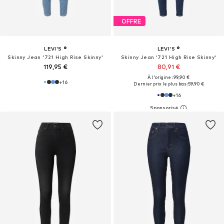
OFFRE
LEVI'S ®
LEVI'S ®
Skinny Jean '721 High Rise Skinny'
Skinny Jean '721 High Rise Skinny'
119,95 €
80,91 €
À l'origine : 99,90 €
+
16
Dernier prix le plus bas :
59,90 €
+
16