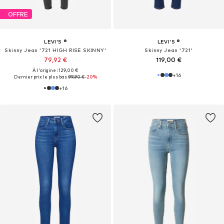
OFFRE
LEVI'S ®
LEVI'S ®
Skinny Jean '721 HIGH RISE SKINNY'
Skinny Jean '721'
79,92 €
119,00 €
À l'origine : 129,00 €
+
16
Dernier prix le plus bas :
99,90 €
-20%
+
16