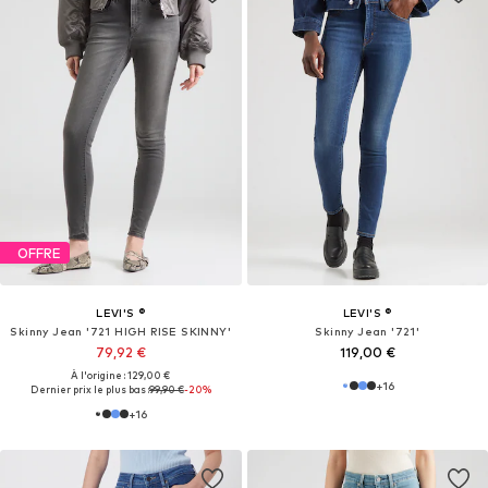
OFFRE
LEVI'S ®
LEVI'S ®
Skinny Jean '721 HIGH RISE SKINNY'
Skinny Jean '721'
79,92 €
119,00 €
À l'origine : 129,00 €
+
16
Dernier prix le plus bas :
99,90 €
-20%
+
16