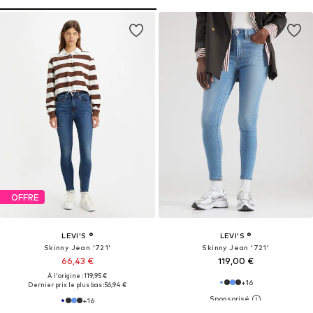
OFFRE
LEVI'S ®
LEVI'S ®
Skinny Jean '721'
Skinny Jean '721'
66,43 €
119,00 €
À l'origine : 119,95 €
+
16
Dernier prix le plus bas :
56,94 €
+
16