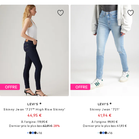
OFFRE
OFFRE
LEVI'S ®
LEVI'S ®
Skinny Jean '721™ High Rise Skinny'
Skinny Jean '721'
44,95 €
41,94 €
À l'origine : 119,95 €
À l'origine : 99,90 €
Dernier prix le plus bas :
62,91 €
-28%
Dernier prix le plus bas :
41,93 €
+
16
+
16