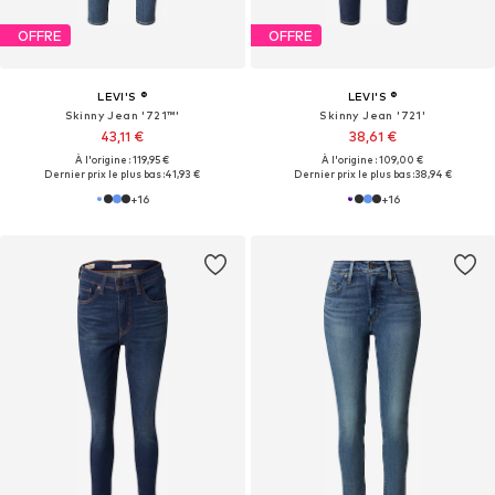
OFFRE
OFFRE
LEVI'S ®
LEVI'S ®
Skinny Jean '721™'
Skinny Jean '721'
43,11 €
38,61 €
À l'origine : 119,95 €
À l'origine : 109,00 €
Dernier prix le plus bas :
41,93 €
Dernier prix le plus bas :
38,94 €
+
16
+
16