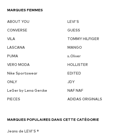
MARQUES FEMMES
ABOUT YOU
LEVI'S
CONVERSE
GUESS
VILA
TOMMY HILFIGER
LASCANA
MANGO
PUMA
s.Oliver
VERO MODA
HOLLISTER
Nike Sportswear
EDITED
ONLY
JDY
LeGer by Lena Gercke
NAF NAF
PIECES
ADIDAS ORIGINALS
MARQUES POPULAIRES DANS CETTE CATÉGORIE
Jeans de LEVI'S ®