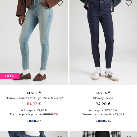
OFFRE
LEVI'S ®
LEVI'S ®
Skinny Jean '721 High Rise Skinny'
Skinny Jean
84,92 €
94,90 €
À l'origine : 99,90 €
À l'origine : 109,00 €
Dernier prix le plus bas :
89,91 €
-5%
Dernier prix le plus bas :
92,65 €
+
16
+
16