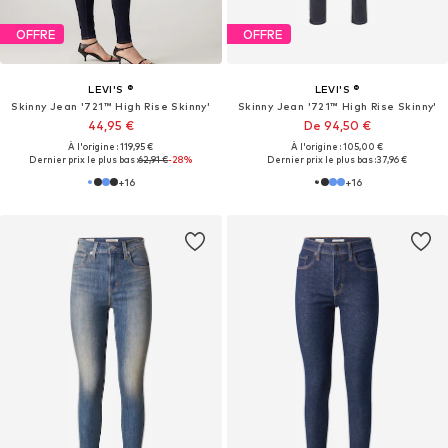
OFFRE
OFFRE
LEVI'S ®
LEVI'S ®
Skinny Jean '721™ High Rise Skinny'
Skinny Jean '721™ High Rise Skinny'
44,95 €
De 94,50 €
À l'origine : 119,95 €
À l'origine : 105,00 €
Dernier prix le plus bas :
62,91 €
-28%
Dernier prix le plus bas :
37,96 €
+
16
+
16