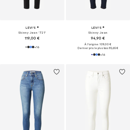
LEVI'S ®
LEVI'S ®
Skinny Jean '721'
Skinny Jean
119,00 €
94,90 €
À l'origine : 109,00 €
+
16
Dernier prix le plus bas :
92,65 €
+
16