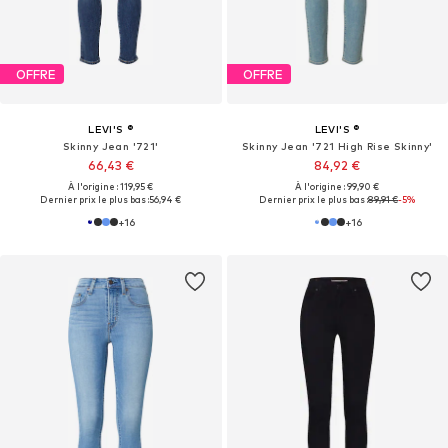
OFFRE
OFFRE
LEVI'S ®
LEVI'S ®
Skinny Jean '721'
Skinny Jean '721 High Rise Skinny'
66,43 €
84,92 €
À l'origine : 119,95 €
À l'origine : 99,90 €
Dernier prix le plus bas :
56,94 €
Dernier prix le plus bas :
89,91 €
-5%
+
16
+
16