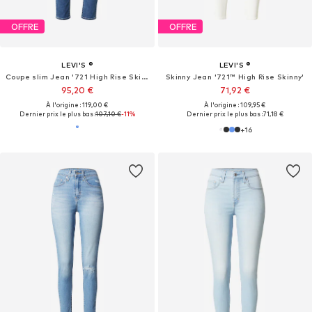
OFFRE
OFFRE
LEVI'S ®
LEVI'S ®
Coupe slim Jean '721 High Rise Skinny'
Skinny Jean '721™ High Rise Skinny'
95,20 €
71,92 €
À l'origine : 119,00 €
À l'origine : 109,95 €
Dernier prix le plus bas :
107,10 €
-11%
Dernier prix le plus bas :
71,18 €
+
16