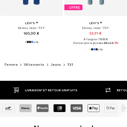
OFFRE
LEVI'S ®
LEVI'S ®
Skinny Jean '721'
Skinny Jean '721'
160,00 €
53,91 €
À l'origine : 119,95 €
+
16
Dernier prix le plus bas :
59,42 €
-9%
+
16
Femme
Vêtements
Jeans
721
RETOUR SOUS 30 JOURS
PAIEM