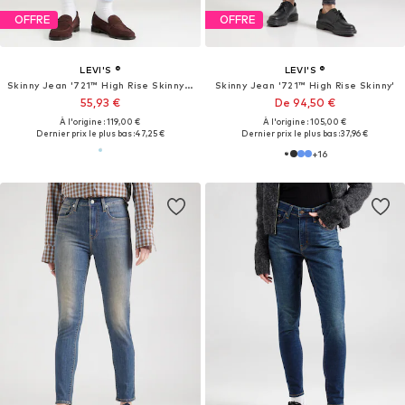
OFFRE
OFFRE
LEVI'S ®
LEVI'S ®
Skinny Jean '721™ High Rise Skinny Jeans'
Skinny Jean '721™ High Rise Skinny'
55,93 €
De 94,50 €
À l'origine : 119,00 €
À l'origine : 105,00 €
Dernier prix le plus bas :
47,25 €
Dernier prix le plus bas :
37,96 €
+
16