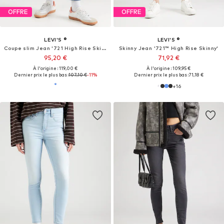
OFFRE
OFFRE
LEVI'S ®
LEVI'S ®
Coupe slim Jean '721 High Rise Skinny'
Skinny Jean '721™ High Rise Skinny'
95,20 €
71,92 €
À l'origine : 119,00 €
À l'origine : 109,95 €
Dernier prix le plus bas :
107,10 €
-11%
Dernier prix le plus bas :
71,18 €
+
16