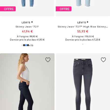
OFFRE
OFFRE
LEVI'S ®
LEVI'S ®
Skinny Jean '721'
Skinny Jean '721™ High Rise Skinny Jeans'
41,94 €
55,93 €
À l'origine : 99,90 €
À l'origine : 119,00 €
Dernier prix le plus bas :
41,93 €
Dernier prix le plus bas :
47,25 €
+
16