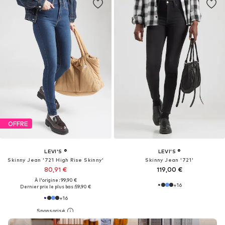
OFFRE
LEVI'S ®
LEVI'S ®
Skinny Jean '721 High Rise Skinny'
Skinny Jean '721'
80,91 €
119,00 €
À l'origine : 99,90 €
+
16
Dernier prix le plus bas :
59,90 €
+
16