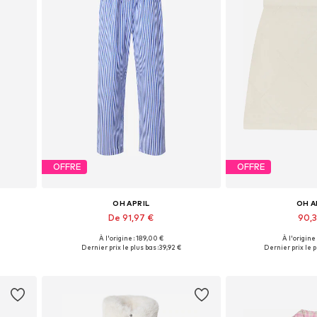
OFFRE
OFFRE
OH APRIL
OH A
De 91,97 €
90,
À l'origine : 189,00 €
À l'origine
Tailles disponibles: 34 x Regular, 36 x Regular, 38 x Regular, 40 x Regular, 42 x Regular
Tailles disponibles: 34, 36, 38, 40, 42
Tailles disponibles:
Dernier prix le plus bas :
39,92 €
Dernier prix le p
Ajouter au panier
Ajouter 