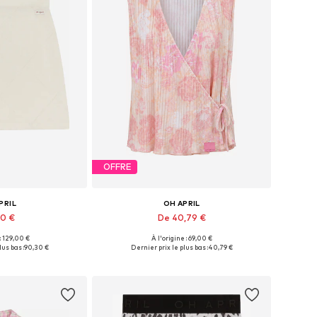
OFFRE
PRIL
OH APRIL
30 €
De 40,79 €
 : 129,00 €
À l'origine : 69,00 €
 34, 36, 38, 40, 42
Tailles disponibles: XS, S, M, L, XL
lus bas :
90,30 €
Dernier prix le plus bas :
40,79 €
au panier
Ajouter au panier