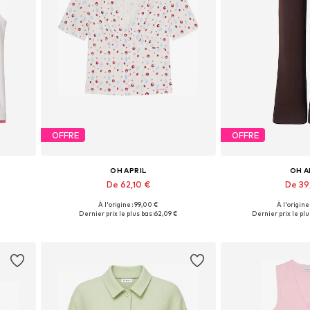
OFFRE
OFFRE
OH APRIL
OH A
De 62,10 €
De 39
À l'origine : 99,00 €
À l'origine
 XL
Tailles disponibles: XS, S, M, L, XL
Tailles disponibles:
Dernier prix le plus bas :
62,09 €
Dernier prix le plu
Ajouter au panier
Ajouter 