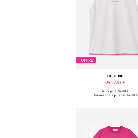
OFFRE
OH APRIL
De 37,82 €
À l'origine : 69,00 €
Tailles disponibles: XS, S, M, L,
Dernier prix le plus bas :
34,30 €
Ajouter au panier