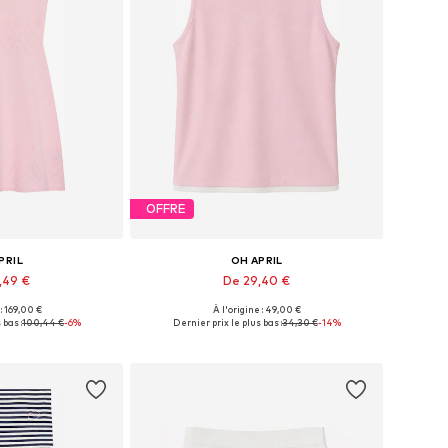
OFFRE
PRIL
OH APRIL
,49 €
De 29,40 €
 : 169,00 €
À l'origine : 49,00 €
s: XS, S, M, L, XL
Tailles disponibles: XS, S, M, L, XL
 bas :
100,44 €
-6%
Dernier prix le plus bas :
34,30 €
-14%
au panier
Ajouter au panier