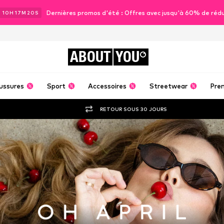
Dernières promos d'été : Offres avec jusqu'à 60% de réd
J
10
H
17
M
18
S
ABOUT
YOU
ussures
Sport
Accessoires
Streetwear
Pre
RETOUR SOUS 30 JOURS