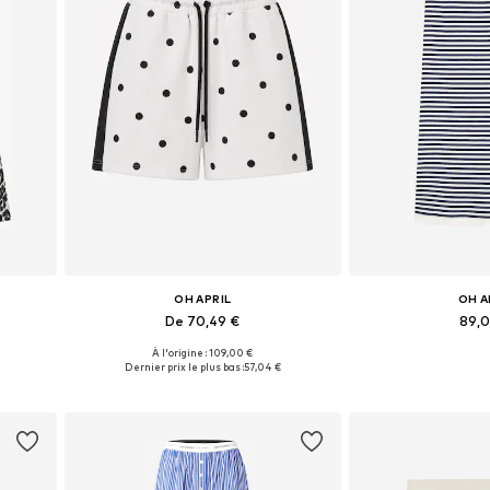
OH APRIL
OH A
De 70,49 €
89,
À l'origine : 109,00 €
0, 42
Tailles disponibles: 34 x Regular, 36 x Regular, 38 x Regular, 40 x Regular, 42 x Regular
Tailles disponible
Dernier prix le plus bas :
57,04 €
Ajouter au panier
Ajouter 