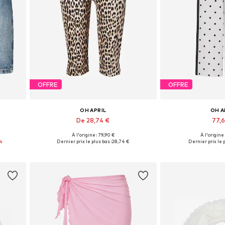
OFFRE
OFFRE
OH APRIL
OH A
De 28,74 €
77,
À l'origine : 79,90 €
À l'origine
0-31
Tailles disponibles: 34, 36, 38, 40, 42
%
Dernier prix le plus bas :
28,74 €
Dernier prix le p
Ajouter au panier
Ajouter 