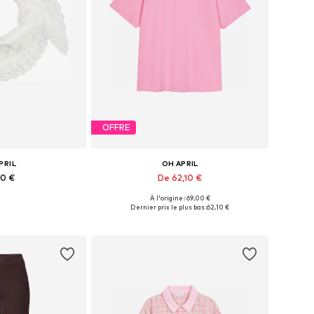
OFFRE
PRIL
OH APRIL
00 €
De 62,10 €
À l'origine : 69,00 €
bles: One Size
Tailles disponibles: XS, S, M, L
Dernier prix le plus bas :
62,10 €
au panier
Ajouter au panier