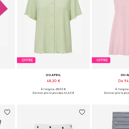
OFFRE
OFFRE
OH APRIL
OH A
48,30 €
De 94
À l'origine : 69,00 €
À l'origine
L
Tailles disponibles: XS, S, M, L, XL
Tailles disponible
Dernier prix le plus bas :
41,40 €
Dernier prix le plus
Ajouter au panier
Ajouter 