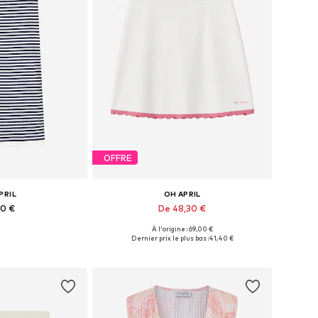
OFFRE
PRIL
OH APRIL
00 €
De 48,30 €
À l'origine : 69,00 €
s: 34, 36, 38, 40
Tailles disponibles: 34, 36, 38, 40, 42
Dernier prix le plus bas :
41,40 €
au panier
Ajouter au panier