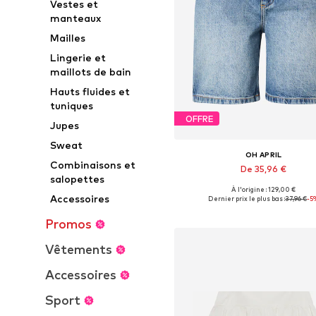
Vestes et
manteaux
Mailles
Lingerie et
maillots de bain
Hauts fluides et
tuniques
OFFRE
Jupes
Sweat
OH APRIL
Combinaisons et
De 35,96 €
salopettes
À l'origine : 129,00 €
Tailles disponibles: 27-28, 29, 3
Accessoires
Dernier prix le plus bas :
37,96 €
-5
Ajouter au panier
Promos
Vêtements
Accessoires
Sport