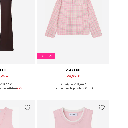
OFFRE
PRIL
OH APRIL
,96 €
99,99 €
 : 119,00 €
À l'origine : 139,00 €
 34, 36, 38, 40, 42
Tailles disponibles: XS, S, M, L, XL
s bas :
42,45 €
-5%
Dernier prix le plus bas :
96,75 €
au panier
Ajouter au panier