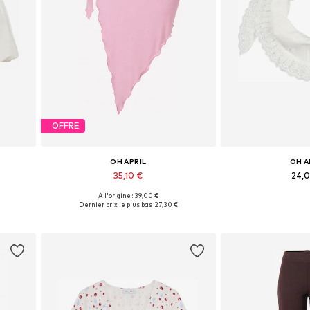
OFFRE
OH APRIL
OH A
35,10 €
24,
À l'origine : 39,00 €
0, 42
Tailles disponibles: One Size
Tailles disponi
Dernier prix le plus bas :
27,30 €
Ajouter au panier
Ajouter 