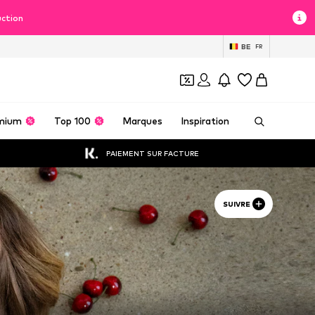
uction
BE
FR
mium
Top 100
Marques
Inspiration
PAIEMENT SUR FACTURE
SUIVRE