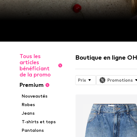
Tous les
Boutique en ligne O
articles
bénéficiant
de la promo
Prix
Promotions
Premium
Nouveautés
Robes
Jeans
T-shirts et tops
Pantalons