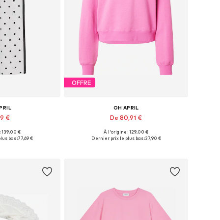
OFFRE
PRIL
OH APRIL
69 €
De 80,91 €
+
1
 : 139,00 €
À l'origine : 129,00 €
Tailles disponibles: 34 x Regular, 36 x Regular, 38 x Regular, 40 x Regular, 42 x Regular
Tailles disponibles: XS, S, M, L, XL
lus bas :
77,69 €
Dernier prix le plus bas :
37,90 €
au panier
Ajouter au panier