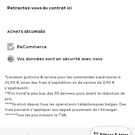
Lingerie
Blouses et tuniques
Retractez-vous du contrat ici
Manteaux
Jupes
Maillots de bain
Sweats
Blazers
Combinaisons et salopettes
ACHATS SÉCURISÉS
Grandes tailles
Maternité
Occasions spéciales
Exclusif
BeCommerce
Remise à neuf
Vos données sont en sécurité avec nous
CHAUSSURES
*Livraison gratuite & service pour les commandes supérieures à
Nouveautés
Tendance
24,90 €, sinon des frais d'expédition et de service de 3,90 €
Baskets
Bottines
s'appliquent.
**Prix total le plus bas des 30 derniers jours avant la réduction de
Escarpins et talons hauts
Bottes
prix.
****Gratuit depuis tous les opérateurs téléphoniques belges. Des
Sandales
Chaussures basses
frais peuvent s'appliquer aux appels provenant de l'étranger.
Chaussures de sport
Ballerines
******Tous les prix incluent la TVA.
Mules
Chaussons
Chaussures aquatiques
Exclusif
Filtrer & trier