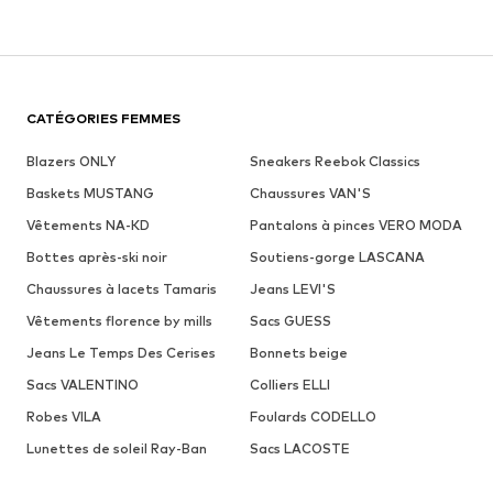
CATÉGORIES FEMMES
Blazers ONLY
Sneakers Reebok Classics
Baskets MUSTANG
Chaussures VAN'S
Vêtements NA-KD
Pantalons à pinces VERO MODA
Bottes après-ski noir
Soutiens-gorge LASCANA
Chaussures à lacets Tamaris
Jeans LEVI'S
Vêtements florence by mills
Sacs GUESS
Jeans Le Temps Des Cerises
Bonnets beige
Sacs VALENTINO
Colliers ELLI
Robes VILA
Foulards CODELLO
Lunettes de soleil Ray-Ban
Sacs LACOSTE