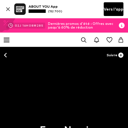
ABOUT YOU App
Vers l'app
(152 700)
Dernières promos d'été : Offres avec
02
J
16
H
08
M
28
S
jusqu'à 60% de réduction
Suivre