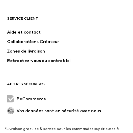
VÊTEMENTS
SERVICE CLIENT
Nouveautés
Tendance
Robes
Jeans
Aide et contact
T-shirts et tops
Pantalons
Collaborations Créateur
Vestes
Pulls et mailles
Zones de livraison
Lingerie
Blouses et tuniques
Retractez-vous du contrat ici
Manteaux
Jupes
Maillots de bain
Sweats
Blazers
Combinaisons et salopettes
ACHATS SÉCURISÉS
Grandes tailles
Maternité
Occasions spéciales
Exclusif
BeCommerce
Remise à neuf
Vos données sont en sécurité avec nous
CHAUSSURES
*Livraison gratuite & service pour les commandes supérieures à
Nouveautés
Tendance