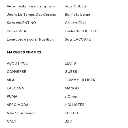
Vêtements florence by mills
Sacs GUESS
Jeans Le Temps Des Cerises
Bonnets beige
Sacs VALENTINO
Colliers ELLI
Robes VILA
Foulards CODELLO
Lunettes de soleil Ray-Ban
Sacs LACOSTE
MARQUES FEMMES
ABOUT YOU
LEVI'S
CONVERSE
GUESS
VILA
TOMMY HILFIGER
LASCANA
MANGO
PUMA
s.Oliver
VERO MODA
HOLLISTER
Nike Sportswear
EDITED
ONLY
JDY