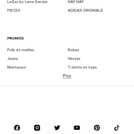
LeGer by Lena Gercke
NAF NAF
PIECES
ADIDAS ORIGINALS
PROMOS
Pulls et mailles
Robes
Jeans
Vestes
Manteaux
T-shirts et tops
Plus
Pantalons
Lingerie
Jupes
Blouses et tuniques
Sweats
Blazers
Maillots de bain
Combinaisons et salopettes
Grandes tailles
Maternité
Chaussures
Sport
Accessoires
Premium