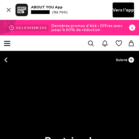
ABOUT YOU App
Vers l'app
(152 700)
Dernières promos d'été : Offres avec
03
J
01
H
53
M
19
S
jusqu'à 60% de réduction
Suivre