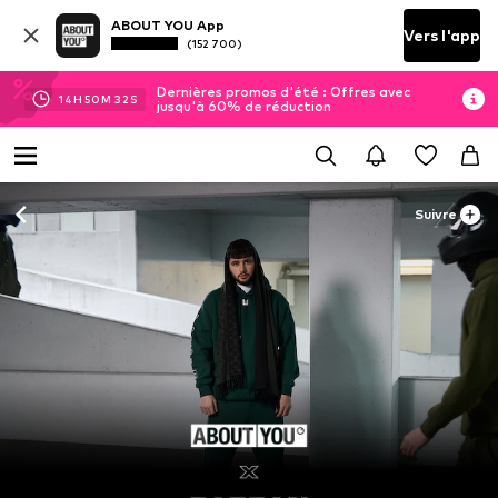
ABOUT YOU App
Vers l'app
(152 700)
Dernières promos d'été : Offres avec
14
H
50
M
32
S
jusqu'à 60% de réduction
Suivre