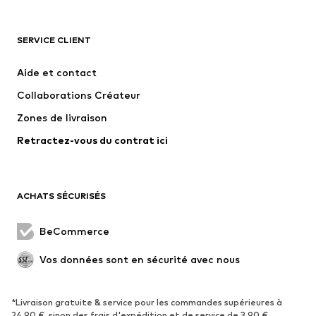
VÊTEMENTS
SERVICE CLIENT
Nouveautés
Tendance
Robes
Jeans
Aide et contact
T-shirts et tops
Pantalons
Collaborations Créateur
Vestes
Pulls et mailles
Zones de livraison
Lingerie
Blouses et tuniques
Retractez-vous du contrat ici
Manteaux
Jupes
Maillots de bain
Sweats
Blazers
Combinaisons et salopettes
ACHATS SÉCURISÉS
Grandes tailles
Maternité
Occasions spéciales
Exclusif
BeCommerce
Remise à neuf
Vos données sont en sécurité avec nous
CHAUSSURES
*Livraison gratuite & service pour les commandes supérieures à
Nouveautés
Tendance
24,90 €, sinon des frais d'expédition et de service de 3,90 €