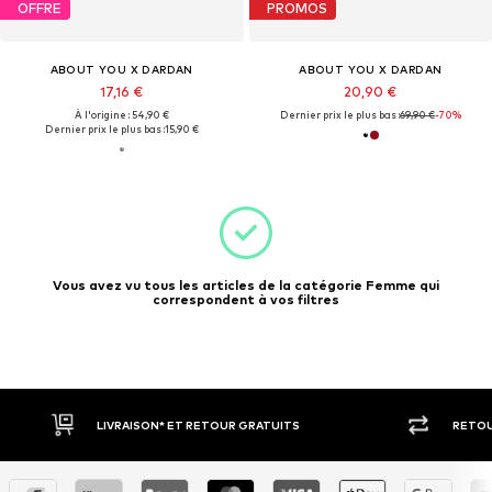
OFFRE
PROMOS
ABOUT YOU X DARDAN
ABOUT YOU X DARDAN
17,16 €
20,90 €
À l'origine : 54,90 €
Dernier prix le plus bas :
69,90 €
-70%
Dernier prix le plus bas :
15,90 €
Vous avez vu tous les articles de la catégorie Femme qui
correspondent à vos filtres
LIVRAISON* ET RETOUR GRATUITS
RETOU