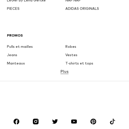
LeGer by Lena Gercke
NAF NAF
PIECES
ADIDAS ORIGINALS
PROMOS
Pulls et mailles
Robes
Jeans
Vestes
Manteaux
T-shirts et tops
Plus
Pantalons
Lingerie
Jupes
Blouses et tuniques
Sweats
Blazers
Maillots de bain
Combinaisons et salopettes
Grandes tailles
Maternité
Chaussures
Sport
Accessoires
Premium