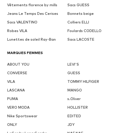
Vêtements florence by mills
Sacs GUESS
Jeans Le Temps Des Cerises
Bonnets beige
Sacs VALENTINO
Colliers ELLI
Robes VILA
Foulards CODELLO
Lunettes de soleil Ray-Ban
Sacs LACOSTE
MARQUES FEMMES
ABOUT YOU
LEVI'S
CONVERSE
GUESS
VILA
TOMMY HILFIGER
LASCANA
MANGO
PUMA
s.Oliver
VERO MODA
HOLLISTER
Nike Sportswear
EDITED
ONLY
JDY