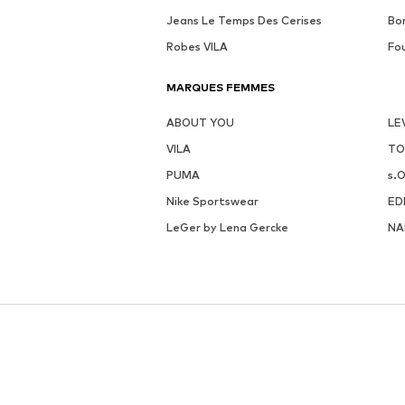
Jeans Le Temps Des Cerises
Bo
Robes VILA
Fo
MARQUES FEMMES
ABOUT YOU
LE
VILA
TO
PUMA
s.O
Nike Sportswear
ED
LeGer by Lena Gercke
NA