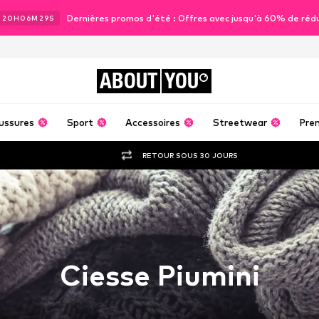
Dernières promos d'été : Offres avec jusqu'à 60% de réd
J
20
H
06
M
28
S
ABOUT
YOU
ussures
Sport
Accessoires
Streetwear
Pre
RETOUR SOUS 30 JOURS
Ciesse Piumini