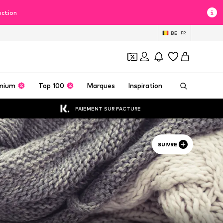
uction
BE
FR
mium
Top 100
Marques
Inspiration
PAIEMENT SUR FACTURE
SUIVRE