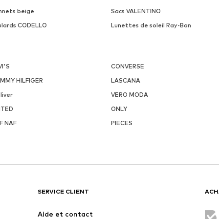
nnets beige
Sacs VALENTINO
ulards CODELLO
Lunettes de soleil Ray-Ban
VI'S
CONVERSE
MMY HILFIGER
LASCANA
liver
VERO MODA
ITED
ONLY
F NAF
PIECES
SERVICE CLIENT
ACH
Aide et contact