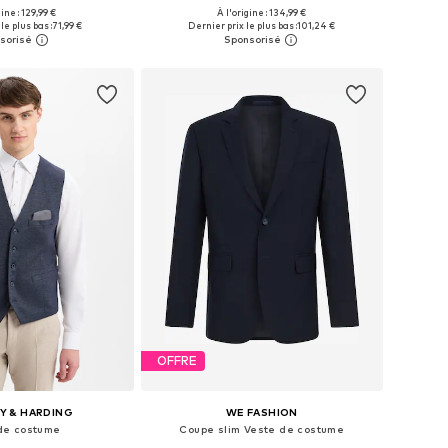
+
6
gine : 129,99 €
À l'origine : 134,99 €
 plusieurs tailles
Disponible en plusieurs tailles
le plus bas :
71,99 €
Dernier prix le plus bas :
101,24 €
r au panier
Ajouter au panier
OFFRE
Y & HARDING
WE FASHION
 de costume
Coupe slim Veste de costume