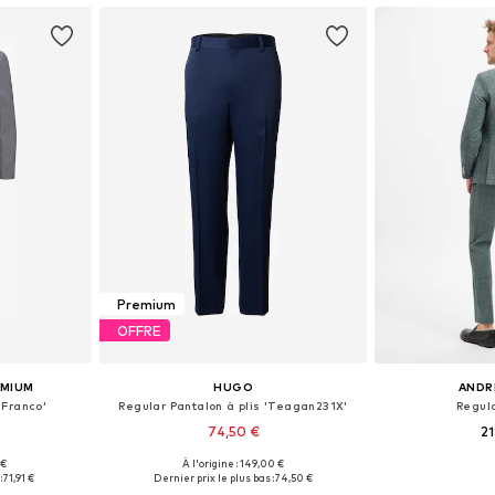
Premium
OFFRE
EMIUM
HUGO
ANDR
'Franco'
Regular Pantalon à plis 'Teagan231X'
Regul
74,50 €
21
 €
À l'origine : 149,00 €
50, 52, 54, 56
Tailles disponibles: 46, 48, 50, 52, 54
Disponible en
:
71,91 €
Dernier prix le plus bas :
74,50 €