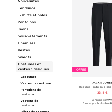
Nouveautés
Tendance
T-shirts et polos
Pantalons
Jeans
Sous-vêtements
Chemises
Vestes
Sweats
Costumes et
vestes classiques
OFFRE
Costumes
JACK & JONE
Vestes de costume
Regular Pantalon à plis
Pantalons de
23,16 €
costume
À l'origine : 69,99 
Vestons de
Tailles disponibles: 46, 48
Dernier prix le plus bas :
2
costume
Ajouter au pa
Gilets de costume