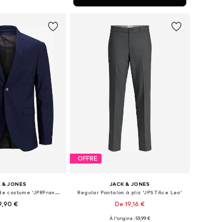
r au panier
OFFRE
 & JONES
JACK & JONES
Super slim Veste de costume 'JPRFranco'
Regular Pantalon à plis 'JPSTAce Leo'
9,90 €
De 19,16 €
+
2
+
1
À l'origine : 59,99 €
s: 46, 48, 50, 52, 54, 56
Disponible en plusieurs tailles