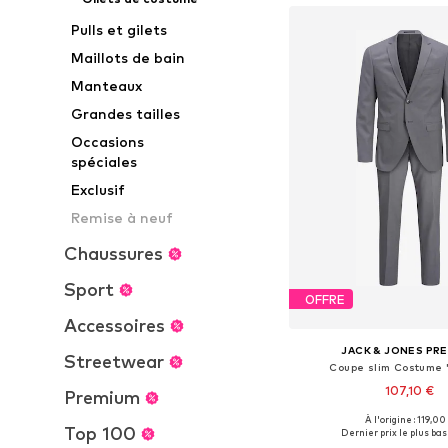
Pulls et gilets
Maillots de bain
Manteaux
Grandes tailles
Occasions
spéciales
Exclusif
Remise à neuf
Chaussures
Sport
OFFRE
Accessoires
JACK & JONES PR
Streetwear
Coupe slim Costume 
107,10 €
Premium
+
9
À l'origine : 119,00
Tailles disponibles: 46, 48, 
Top 100
Dernier prix le plus bas 