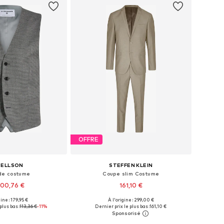
OFFRE
RELLSON
STEFFEN KLEIN
 de costume
Coupe slim Costume
100,76 €
161,10 €
+
7
gine : 179,95 €
À l'origine : 299,00 €
 plusieurs tailles
Disponible en plusieurs tailles
plus bas :
113,36 €
-11%
Dernier prix le plus bas :
161,10 €
r au panier
Ajouter au panier