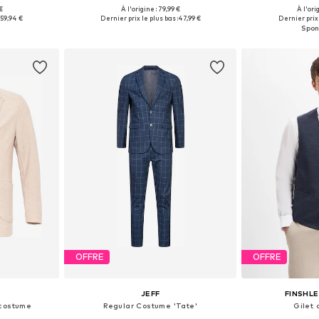
€
À l'origine : 79,99 €
À l'ori
, 52, 54, 56
Tailles disponibles: 46, 48, 50, 52, 54, 56
Disponible en
:
59,94 €
Dernier prix le plus bas :
47,99 €
Dernier prix 
nier
Ajouter au panier
Ajoute
OFFRE
OFFRE
JEFF
FINSHLE
 costume
Regular Costume 'Tate'
Gilet