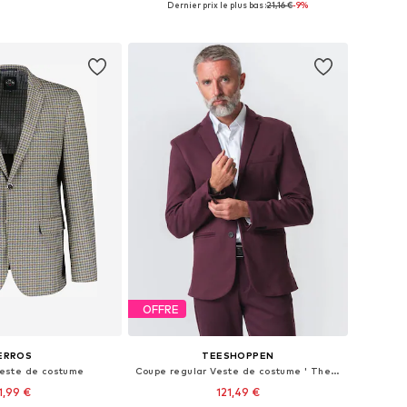
Dernier prix le plus bas :
21,16 €
-9%
r au panier
Ajouter au panier
OFFRE
ERROS
TEESHOPPEN
 Veste de costume
Coupe regular Veste de costume ' The Original '
1,99 €
121,49 €