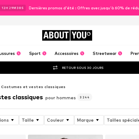
Dernières promos d'été : Offres avec jusqu'à 60% de réd
J
12
H
29
M
36
S
ABOUT
YOU
ussures
Sport
Accessoires
Streetwear
Pre
RETOUR SOUS 30 JOURS
Costumes et vestes classiques
tes classiques
pour hommes
3 244
ions
Taille
Couleur
Marque
Tailles spécial