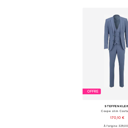
Ajouter au pa
OFFRE
STEFFEN KLEI
Coupe slim Cost
170,10 €
+
6
À l'origine : 329,00
Disponible en plusieurs