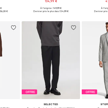
134,99 €
4
 €
À l'origine : 149,99 €
À l'ori
0, 52-54, 56-58
Tailles disponibles: 46, 48, 50, 54, 56
Tailles disponible
:
56,28 €
Dernier prix le plus bas :
134,99 €
Dernier prix 
nier
Ajouter au panier
Ajoute
OFFRE
OFFRE
S
SELECTED
STEF