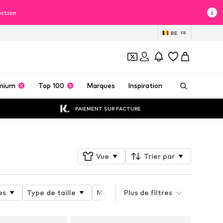
uction
BE
FR
mium
Top 100
Marques
Inspiration
PAIEMENT SUR FACTURE
Vue
Trier par
es
Type de taille
Matériau
Plus de filtres
Motif
Propriété