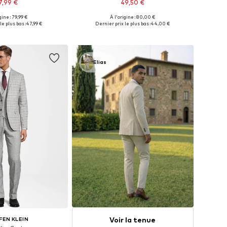
7,99 €
49,50 €
gine : 79,99 €
À l'origine : 80,00 €
s: 44, 46, 50, 52, 54, 56
Tailles disponibles: 44, 46, 48, 50, 52, 54
le plus bas :
47,99 €
Dernier prix le plus bas :
44,00 €
r au panier
Ajouter au panier
Elias
Voir la tenue
FEN KLEIN