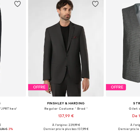
OFFRE
OFFRE
S
FINSHLEY & HARDING
ST
 'JPRTheo'
Regular Costume ' Brad '
Gilet
137,99 €
De 
€
À l'origine : 229,99 €
À l'ori
, 50, 52, 54
Disponible en plusieurs tailles
Disponible en
3,96 €
-3%
Dernier prix le plus bas :
137,99 €
Dernier prix le 
nier
Ajouter au panier
Ajoute