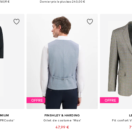
:
161,91 €
Dernier prix le plus bas :
240,00 €
nier
Ajouter au panier
Ajoute
OFFRE
OFFRE
EMIUM
FINSHLEY & HARDING
L
JPRCosta'
Gilet de costume 'Max'
Fit confort
47,99 €
7