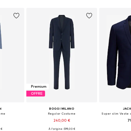
nier
Ajouter au panier
Ajoute
Premium
OFFRE
N
BOGGI MILANO
JACK
ume
Regular Costume
240,00 €
7
 €
À l'origine : 599,00 €
 tailles
Disponible en plusieurs tailles
Tailles disponible