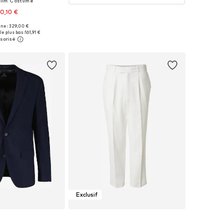
lim Costume
0,10 €
ine : 329,00 €
s: 46, 48, 50, 52, 54, 56
le plus bas :
161,91 €
r au panier
Exclusif