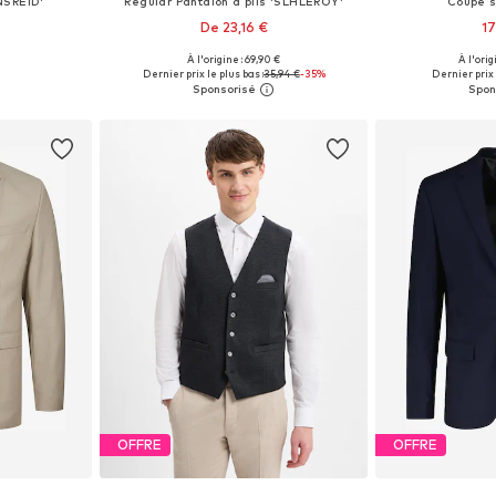
NSREID'
Regular Pantalon à plis 'SLHLEROY'
Coupe s
De 23,16 €
17
+
1
À l'origine : 69,90 €
À l'orig
 tailles
Tailles disponibles: 48-50, 50-52, 52-54, 56-58
Tailles disponible
Dernier prix le plus bas :
35,94 €
-35%
Dernier prix 
nier
Ajouter au panier
Ajoute
OFFRE
OFFRE