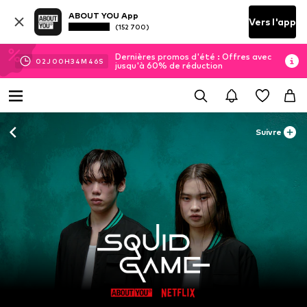
ABOUT YOU App
Vers l'app
(152 700)
Dernières promos d'été : Offres avec
02
J
00
H
34
M
45
S
jusqu'à 60% de réduction
Suivre