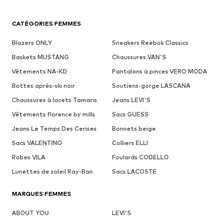
CATÉGORIES FEMMES
Blazers ONLY
Sneakers Reebok Classics
Baskets MUSTANG
Chaussures VAN'S
Vêtements NA-KD
Pantalons à pinces VERO MODA
Bottes après-ski noir
Soutiens-gorge LASCANA
Chaussures à lacets Tamaris
Jeans LEVI'S
Vêtements florence by mills
Sacs GUESS
Jeans Le Temps Des Cerises
Bonnets beige
Sacs VALENTINO
Colliers ELLI
Robes VILA
Foulards CODELLO
Lunettes de soleil Ray-Ban
Sacs LACOSTE
MARQUES FEMMES
ABOUT YOU
LEVI'S