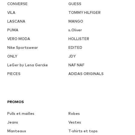
CONVERSE
GUESS
VILA
TOMMY HILFIGER
LASCANA
MANGO
PUMA
s.Oliver
VERO MODA
HOLLISTER
Nike Sportswear
EDITED
ONLY
JDY
LeGer by Lena Gercke
NAF NAF
PIECES
ADIDAS ORIGINALS
PROMOS
Pulls et mailles
Robes
Jeans
Vestes
Manteaux
T-shirts et tops