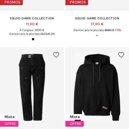
PROMOS
PROMOS
SQUID GAME COLLECTION
SQUID GAME COLLECTION
11,90 €
17,90 €
À l'origine : 39,90 €
Dernier prix le plus bas :
59,90 €
-70%
Dernier prix le plus bas :
12,72 €
-6%
Mixte
Mixte
OFFRE
OFFRE