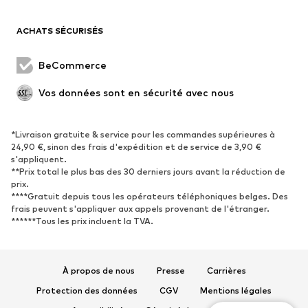
Blazers
Combinaisons et salopettes
ACHATS SÉCURISÉS
Grandes tailles
Maternité
Occasions spéciales
Exclusif
BeCommerce
Remise à neuf
Vos données sont en sécurité avec nous
CHAUSSURES
*Livraison gratuite & service pour les commandes supérieures à
Nouveautés
Tendance
24,90 €, sinon des frais d'expédition et de service de 3,90 €
Baskets
Bottines
s'appliquent.
**Prix total le plus bas des 30 derniers jours avant la réduction de
Escarpins et talons hauts
Bottes
prix.
****Gratuit depuis tous les opérateurs téléphoniques belges. Des
Sandales
Chaussures basses
frais peuvent s'appliquer aux appels provenant de l'étranger.
Chaussures de sport
Ballerines
******Tous les prix incluent la TVA.
Mules
Chaussons
Chaussures aquatiques
Exclusif
À propos de nous
Presse
Carrières
SPORT
Protection des données
CGV
Mentions légales