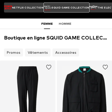
NETFLIX COLLECTION
SQUID GAME COLLECTION
THE ELEC
FEMME
HOMME
Boutique en ligne SQUID GAME COLLECTION
Promos
Vêtements
Accessoires