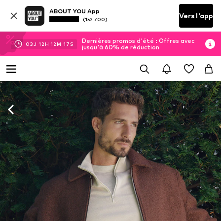
ABOUT YOU App
Vers l'app
(152 700)
Dernières promos d'été : Offres avec
03
J
12
H
12
M
14
S
jusqu'à 60% de réduction