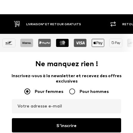
RETOUR SOUS 30 JOURS
PAIEM
Ne manquez rien !
Inscrivez-vous à la newsletter et recevez des offres
exclusives
Pour femmes
Pour hommes
Votre adresse e-mail
S'inscrire