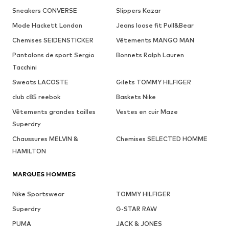
Sneakers CONVERSE
Slippers Kazar
Mode Hackett London
Jeans loose fit Pull&Bear
Chemises SEIDENSTICKER
Vêtements MANGO MAN
Pantalons de sport Sergio
Bonnets Ralph Lauren
Tacchini
Sweats LACOSTE
Gilets TOMMY HILFIGER
club c85 reebok
Baskets Nike
Vêtements grandes tailles
Vestes en cuir Maze
Superdry
Chaussures MELVIN &
Chemises SELECTED HOMME
HAMILTON
MARQUES HOMMES
Nike Sportswear
TOMMY HILFIGER
Superdry
G-STAR RAW
PUMA
JACK & JONES