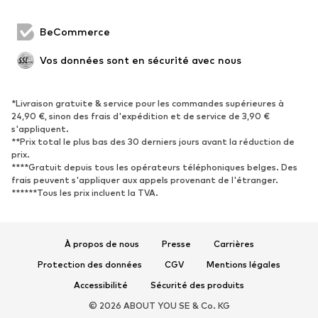
CHAUSSURES
BeCommerce
Nouveautés
Tendance
Vos données sont en sécurité avec nous
Boots et bottes
Baskets
Chaussures basses
Chaussures de sport
Chaussures ouvertes
Exclusif
*Livraison gratuite & service pour les commandes supérieures à
24,90 €, sinon des frais d'expédition et de service de 3,90 €
s'appliquent.
SPORT
**Prix total le plus bas des 30 derniers jours avant la réduction de
prix.
Vêtements de sport
Disciplines sportives
****Gratuit depuis tous les opérateurs téléphoniques belges. Des
frais peuvent s'appliquer aux appels provenant de l'étranger.
Chaussures de sport
Sacs à dos et sacs de sport
******Tous les prix incluent la TVA.
Accessoires de sport
Matériel de sport
Fanzone
À propos de nous
Presse
Carrières
ACCESSOIRES
Protection des données
CGV
Mentions légales
Nouveautés
Casquettes et bonnets
Accessibilité
Sécurité des produits
Ceintures
Sacs et sacs à dos
© 2026 ABOUT YOU SE & Co. KG