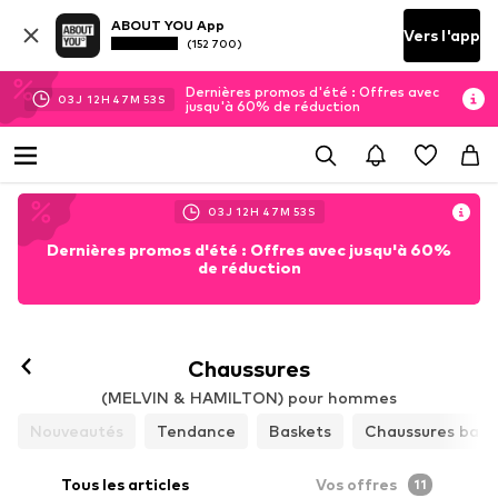
ABOUT YOU App
Vers l'app
(152 700)
Dernières promos d'été : Offres avec
03
J
12
H
47
M
52
S
jusqu'à 60% de réduction
03
J
12
H
47
M
52
S
Dernières promos d'été : Offres avec jusqu'à 60%
de réduction
Chaussures
(MELVIN & HAMILTON) pour hommes
Nouveautés
Tendance
Baskets
Chaussures bass
Tous les articles
Vos offres
11