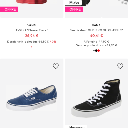
Mixte
OFFRE
OFFRE
VANS
VANS
T-Shirt 'Flame Face'
Sac à dos 'OLD SKOOL CLASSIC'
26,94 €
40,41 €
Dernier prix le plus bas :
44,90 €
-40%
À l'origine : 44,90 €
Dernier prix le plus bas :
34,90 €