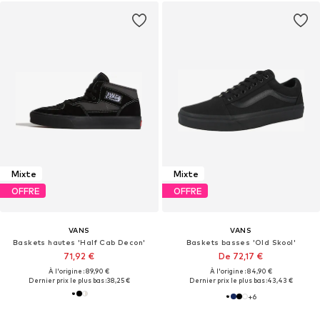
Mixte
Mixte
OFFRE
OFFRE
VANS
VANS
Baskets hautes 'Half Cab Decon'
Baskets basses 'Old Skool'
71,92 €
De 72,17 €
À l'origine : 89,90 €
À l'origine : 84,90 €
Dernier prix le plus bas :
38,25 €
Dernier prix le plus bas :
43,43 €
+
6