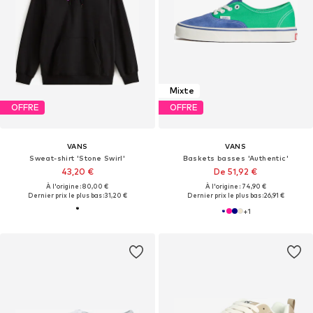
Mixte
OFFRE
OFFRE
VANS
VANS
Sweat-shirt 'Stone Swirl'
Baskets basses 'Authentic'
43,20 €
De 51,92 €
À l'origine : 80,00 €
À l'origine : 74,90 €
Dernier prix le plus bas :
31,20 €
Dernier prix le plus bas :
26,91 €
+
1