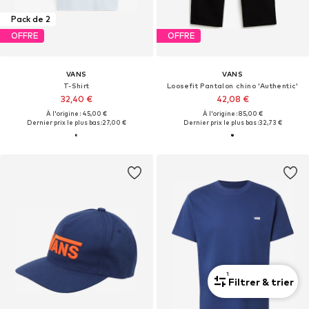
Pack de 2
OFFRE
OFFRE
VANS
VANS
T-Shirt
Loosefit Pantalon chino 'Authentic'
32,40 €
42,08 €
À l'origine : 45,00 €
À l'origine : 85,00 €
Dernier prix le plus bas :
27,00 €
Dernier prix le plus bas :
32,73 €
1
Filtrer & trier