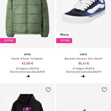
Mixte
OFFRE
OFFRE
VANS
VANS
Veste d’hiver 'Hillgate'
Baskets basses 'Knu Skool'
63,68 €
85,41 €
À l'origine : 125,00 €
À l'origine : 94,90 €
Dernier prix le plus bas :
62,93 €
Dernier prix le plus bas :
63,67 €