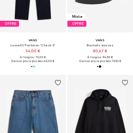
Mixte
OFFRE
OFFRE
VANS
VANS
Loosefit Pantalon 'Check-5'
Baskets basses
54,00 €
80,67 €
À l'origine : 75,00 €
À l'origine : 94,90 €
Dernier prix le plus bas :
45,00 €
Dernier prix le plus bas :
75,92 €