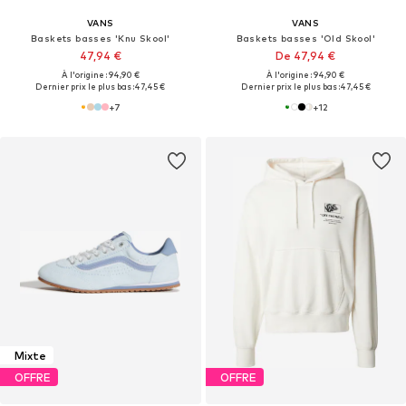
VANS
VANS
Baskets basses 'Knu Skool'
Baskets basses 'Old Skool'
47,94 €
De 47,94 €
À l'origine : 94,90 €
À l'origine : 94,90 €
Dernier prix le plus bas :
47,45 €
Dernier prix le plus bas :
47,45 €
+
7
+
12
Mixte
OFFRE
OFFRE