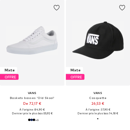
Mixte
Mixte
OFFRE
OFFRE
VANS
VANS
Baskets basses 'Old Skool'
Casquette
De 72,17 €
26,53 €
À l'origine : 84,90 €
À l'origine : 37,90 €
Dernier prix le plus bas :
55,92 €
Dernier prix le plus bas :
14,18 €
+
6