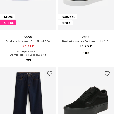
Mixte
Nouveau
OFFRE
Mixte
VANS
VANS
Baskets basses 'Old Skool 36+'
Baskets hautes 'Authentic Hi 2.0'
76,41 €
84,90 €
À l'origine : 84,90 €
Dernier prix le plus bas :
50,94 €