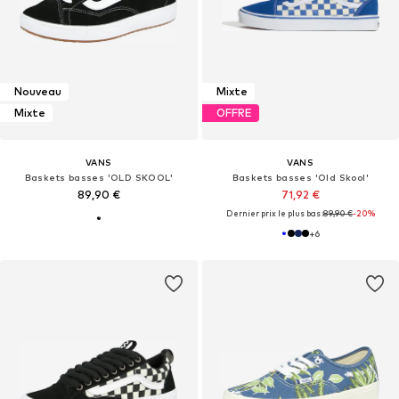
Nouveau
Mixte
Mixte
OFFRE
VANS
VANS
Baskets basses 'OLD SKOOL'
Baskets basses 'Old Skool'
89,90 €
71,92 €
Dernier prix le plus bas :
89,90 €
-20%
+
6