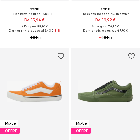
VANS
VANS
Baskets hautes 'SK8-HI'
Baskets basses 'Authentic'
De 35,94 €
De 59,92 €
À l'origine : 89,90 €
À l'origine : 74,90 €
Dernier prix le plus bas :
52,43 €
-31%
Dernier prix le plus bas :
47,90 €
+
1
+
5
Mixte
Mixte
OFFRE
OFFRE