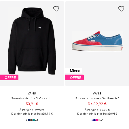
Mixte
OFFRE
OFFRE
VANS
VANS
Sweat-shirt 'Left Chest Ii'
Baskets basses 'Authentic'
53,91 €
De 59,92 €
À l'origine : 79,90 €
À l'origine : 74,90 €
Dernier prix le plus bas :
28,74 €
Dernier prix le plus bas :
26,91 €
+
1
+
1