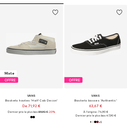
Mixte
OFFRE
OFFRE
VANS
VANS
Baskets hautes 'Half Cab Decon'
Baskets basses 'Authentic'
De 71,92 €
63,67 €
Dernier prix le plus bas :
89,90 €
-20%
À l'origine : 74,90 €
Dernier prix le plus bas :
47,90 €
+
5