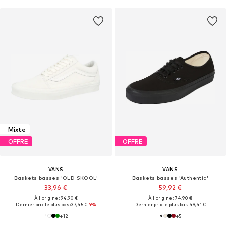
Mixte
OFFRE
OFFRE
VANS
VANS
Baskets basses 'OLD SKOOL'
Baskets basses 'Authentic'
33,96 €
59,92 €
À l'origine : 94,90 €
À l'origine : 74,90 €
Dernier prix le plus bas :
37,45 €
-9%
Dernier prix le plus bas :
49,41 €
+
12
+
5