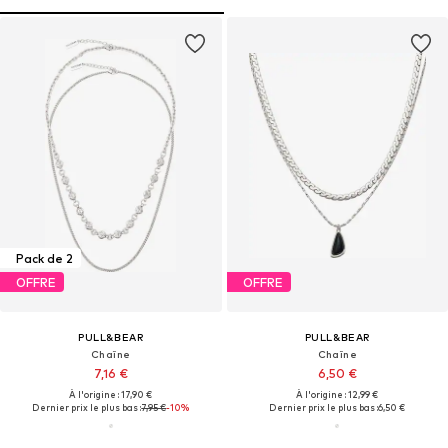
Pack de 2
OFFRE
OFFRE
PULL&BEAR
PULL&BEAR
Chaîne
Chaîne
7,16 €
6,50 €
À l'origine : 17,90 €
À l'origine : 12,99 €
Dernier prix le plus bas :
7,95 €
-10%
Dernier prix le plus bas :
6,50 €