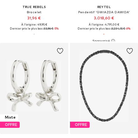
TRUE REBELS
REYTEL
Bracelet
Pendentif 'GWIAZDA DAWIDA'
31,96 €
3.018,60 €
À l'origine : 49,95 €
À l'origine : 4.791,00 €
Dernier prix le plus bas :
33,96 €
-5%
Dernier prix le plus bas :
3.234,15 €
-6%
Mixte
OFFRE
OFFRE