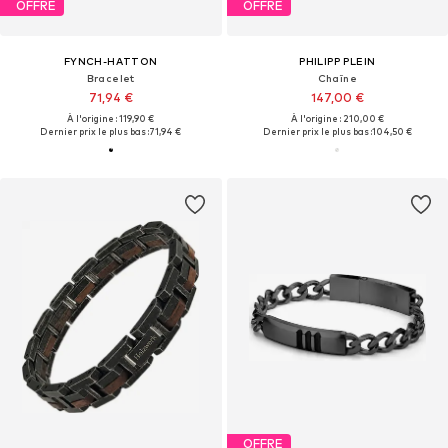
OFFRE
OFFRE
FYNCH-HATTON
PHILIPP PLEIN
Bracelet
Chaîne
71,94 €
147,00 €
À l'origine : 119,90 €
À l'origine : 210,00 €
Dernier prix le plus bas :
71,94 €
Dernier prix le plus bas :
104,50 €
OFFRE