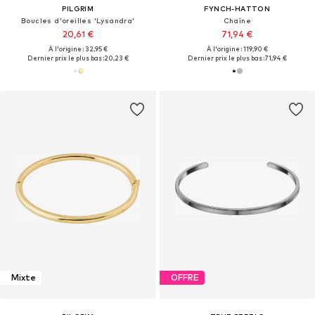
PILGRIM
FYNCH-HATTON
Boucles d'oreilles 'Lysandra'
Chaîne
20,61 €
71,94 €
À l'origine : 32,95 €
À l'origine : 119,90 €
Dernier prix le plus bas :
20,23 €
Dernier prix le plus bas :
71,94 €
Mixte
OFFRE