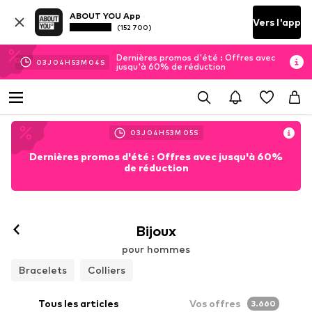
ABOUT YOU App
Vers l'app
(152 700)
Dernières promos d'été : Offres avec
03
J
04
H
53
M
02
S
jusqu'à 60% de réduction
03
J
04
H
53
M
03
S
Dernières promos d'été : Offres avec jusqu'à 60%
de réduction
Bijoux
pour hommes
Bracelets
Colliers
Tous les articles
Vos offres
3.660