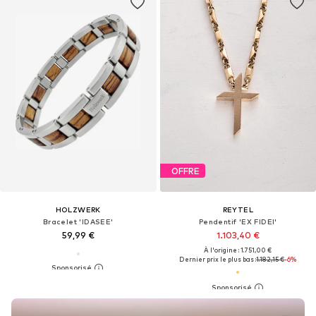
OFFRE
HOLZWERK
REYTEL
Bracelet 'IDASEE'
Pendentif 'EX FIDEI'
59,99 €
1.103,40 €
À l'origine : 1.751,00 €
Dernier prix le plus bas :
1.182,15 €
-6%