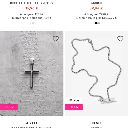
Boucles d'oreilles 'SOPHIA'
Chaîne
16,96 €
59,94 €
À l'origine : 19,95 €
À l'origine : 99,90 €
Dernier prix le plus bas :
11,92 €
Dernier prix le plus bas :
59,94 €
Mixte
OFFRE
OFFRE
REYTEL
DIESEL
Pendentif 'ANBETUNG mini'
Chaîne