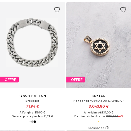
OFFRE
OFFRE
FYNCH-HATTON
REYTEL
Bracelet
Pendentif 'GWIAZDA DAWIDA '
71,94 €
3.043,80 €
À l'origine : 119,90 €
À l'origine : 4.831,00 €
Dernier prix le plus bas :
71,94 €
Dernier prix le plus bas :
3.261,15 €
-6%