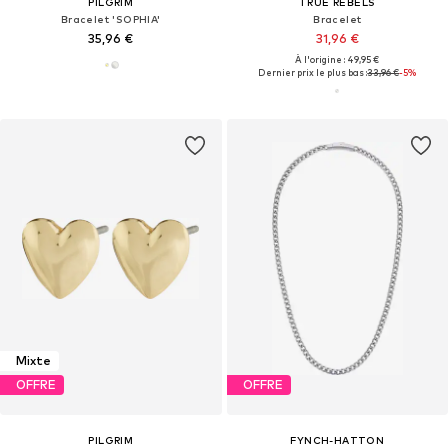
PILGRIM
TRUE REBELS
Bracelet 'SOPHIA'
Bracelet
35,96 €
31,96 €
À l'origine : 49,95 €
Dernier prix le plus bas :
33,96 €
-5%
Mixte
OFFRE
OFFRE
PILGRIM
FYNCH-HATTON