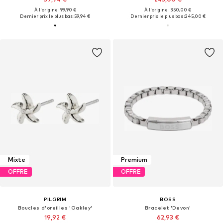
À l'origine : 99,90 €
À l'origine : 350,00 €
Dernier prix le plus bas :
59,94 €
Dernier prix le plus bas :
245,00 €
Mixte
Premium
OFFRE
OFFRE
PILGRIM
BOSS
Boucles d'oreilles 'Oakley'
Bracelet 'Devon'
19,92 €
62,93 €