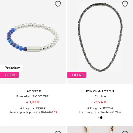
Premium
OFFRE
OFFRE
LACOSTE
FYNCH-HATTON
Bracelet 'SCOTTIE'
Chaîne
48,93 €
71,94 €
À l'origine : 79,90 €
À l'origine : 119,90 €
Dernier prix le plus bas :
59,42 €
-17%
Dernier prix le plus bas :
71,94 €