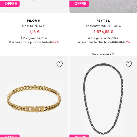
OFFRE
OFFRE
PILGRIM
REYTEL
Chaîne 'Nova'
Pendentif 'ANBETUNG'
11,16 €
2.876,85 €
À l'origine : 34,90 €
À l'origine : 4.566,00 €
Dernier prix le plus bas :
16,45 €
-32%
Dernier prix le plus bas :
3.082,28 €
-6%