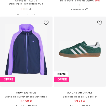
À l'origine : 130,00 €
Dernier prix le plus bas :
29,90 €
-20%
Dernier prix le plus bas :
78,00 €
+
7
Mixte
OFFRE
OFFRE
NEW BALANCE
ADIDAS ORIGINALS
Veste de survêtement 'Athletics'
Baskets basses 'Gazelle'
80,50 €
53,94 €