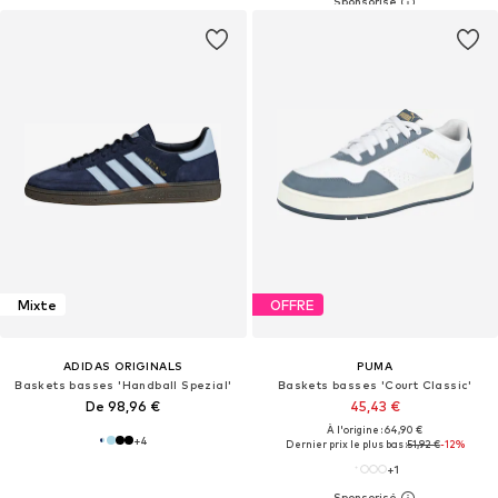
Mixte
OFFRE
ADIDAS ORIGINALS
PUMA
Baskets basses 'Handball Spezial'
Baskets basses 'Court Classic'
De 98,96 €
45,43 €
À l'origine : 64,90 €
+
4
Dernier prix le plus bas :
51,92 €
-12%
+
1