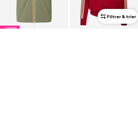
Filtrer & trier
OFFRE
K-WAY
ADIDAS ORIGINALS
Gilet 'VALEN'
Veste de survêtement 'Firebird'
67,50 €
74,90 €
À l'origine : 75,00 €
+
16
Dernier prix le plus bas :
67,50 €