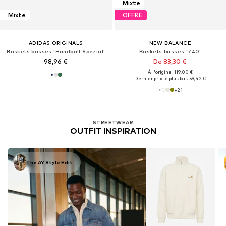
Mixte
Mixte
OFFRE
ADIDAS ORIGINALS
NEW BALANCE
Baskets basses 'Handball Spezial'
Baskets basses '740'
98,96 €
De 83,30 €
À l'origine : 119,00 €
Dernier prix le plus bas :
59,42 €
+
21
STREETWEAR
OUTFIT INSPIRATION
The AY Style Edit