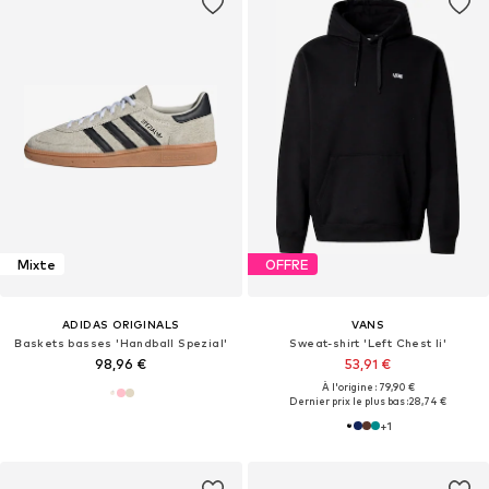
Mixte
OFFRE
ADIDAS ORIGINALS
VANS
Baskets basses 'Handball Spezial'
Sweat-shirt 'Left Chest Ii'
98,96 €
53,91 €
À l'origine : 79,90 €
Dernier prix le plus bas :
28,74 €
+
1