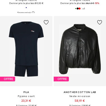
À l'origine : 115,00 €
À l'origine : 119,95 €
Dernier prix le plus bas :
80,50 €
Dernier prix le plus bas :
66,43 €
-18%
+
1
OFFRE
OFFRE
FILA
ANOTHER COTTON LAB
Pyjama court
Veste mi-saison
23,31 €
58,19 €
À l'origine : 32,90 €
À l'origine : 129,90 €