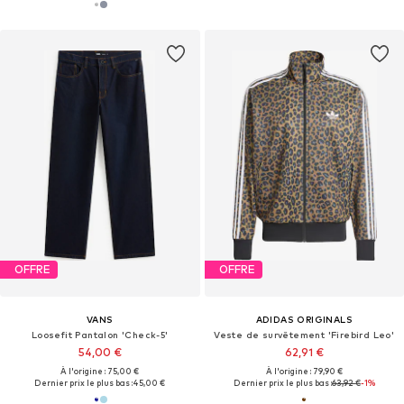
OFFRE
OFFRE
VANS
ADIDAS ORIGINALS
Loosefit Pantalon 'Check-5'
Veste de survêtement 'Firebird Leo'
54,00 €
62,91 €
À l'origine : 75,00 €
À l'origine : 79,90 €
Dernier prix le plus bas :
45,00 €
Dernier prix le plus bas :
63,92 €
-1%