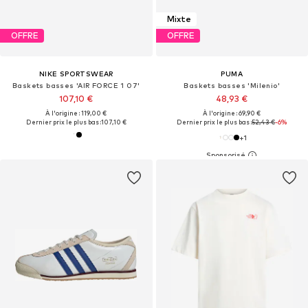
Mixte
OFFRE
OFFRE
NIKE SPORTSWEAR
PUMA
Baskets basses 'AIR FORCE 1 07'
Baskets basses 'Milenio'
107,10 €
48,93 €
À l'origine : 119,00 €
À l'origine : 69,90 €
Dernier prix le plus bas :
107,10 €
Dernier prix le plus bas :
52,43 €
-6%
+
1