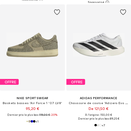
OFFRE
OFFRE
NIKE SPORTSWEAR
ADIDAS PERFORMANCE
Baskets basses 'Air Force 1 '07 LV8'
Chaussure de course 'Adizero Evo SL'
95,20 €
De 121,50 €
Dernier prix le plus bas :
119,00 €
-20%
À l'origine : 150,00 €
Dernier prix le plus bas :
89,25 €
+
1
+
7