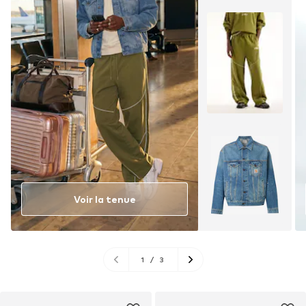
Voir la tenue
1
/
3