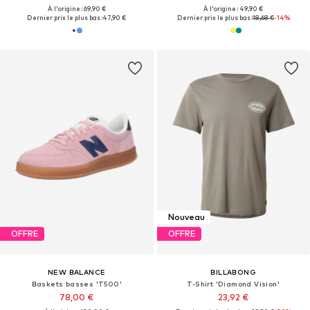
À l'origine : 69,90 €
À l'origine : 49,90 €
Dernier prix le plus bas :
47,90 €
Dernier prix le plus bas :
18,68 €
-14%
Nouveau
OFFRE
OFFRE
NEW BALANCE
BILLABONG
Baskets basses 'T500'
T-Shirt 'Diamond Vision'
78,00 €
23,92 €