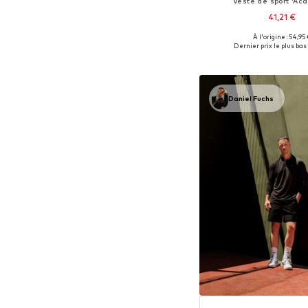
Veste de sport 'Ac
41,21 €
+
2
À l'origine : 54,95 
Tailles disponibles: XS
Dernier prix le plus bas 
Ajouter au pa
Daniel Fuchs