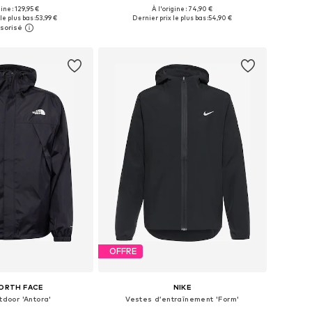
gine : 129,95 €
À l'origine : 74,90 €
bles: S, M, L, XL, XXL
Tailles disponibles: S, M, L, XL
le plus bas :
53,99 €
Dernier prix le plus bas :
54,90 €
r au panier
Ajouter au panier
OFFRE
ORTH FACE
NIKE
tdoor 'Antora'
Vestes d’entraînement 'Form'