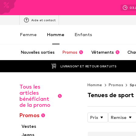
03
Aide et contact
Femme
Homme
Enfants
Nouvelles sorties
Promos
Vêtements
Cha
LIVRAISON* ET RETOUR GRATUITS
Homme
Promos
Sp
Tous les
articles
Tenues de sport
bénéficiant
de la promo
Promos
Prix
Remise
Vestes
Jeans