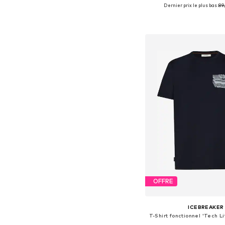
Dernier prix le plus bas :
+
10
89
Disponible en plusieurs
Ajouter au pa
OFFRE
ICEBREAKER