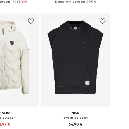
plus bas :
17,45 €
-24%
Dernier prix le plus bas :
47,97 €
r au panier
Ajouter au panier
HASIN'
NIKE
e outdoor
Sweat de sport
2,99 €
64,90 €