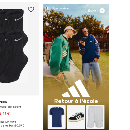
Suivre
Retour à l'école
NIKE
ttes de sport
2,41 €
gine : 24,90 €
Tailles disponibles: 34-38, 38-42, 42-46, 46-50
le plus bas :
20,69 €