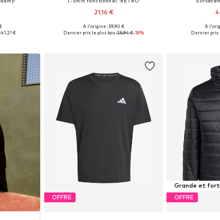
ademy'
T-Shirt fonctionnel 'RETRO'
Survête
21,16 €
4
€
À l'origine : 59,90 €
À l'ori
, S, M, L
Tailles disponibles: S, M, L, XL
Tailles disponibles
:
41,21 €
Dernier prix le plus bas :
25,94 €
-18%
Dernier prix 
nier
Ajouter au panier
Ajoute
Grande et for
OFFRE
OFFRE