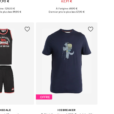
9,90 €
62,91 €
+
1
gine : 129,00 €
À l'origine : 69,90 €
bles: S, M, L, XL, XXL
Tailles disponibles: S, M, L, XL, XXL
le plus bas :
99,90 €
Dernier prix le plus bas :
57,90 €
r au panier
Ajouter au panier
OFFRE
NSDALE
ICEBREAKER