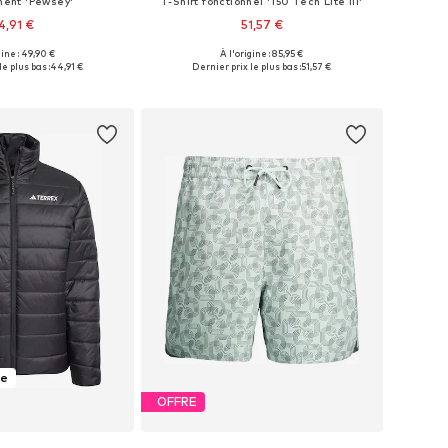
ment 'Pewsey'
T-Shirt fonctionnel '150 Tech Lite III'
4,91 €
51,57 €
gine : 49,90 €
À l'origine : 85,95 €
: S, M, L, XL, XXL, XXXL
Tailles disponibles: S, M, L, XL, XXL
le plus bas :
44,91 €
Dernier prix le plus bas :
51,57 €
r au panier
Ajouter au panier
te
OFFRE