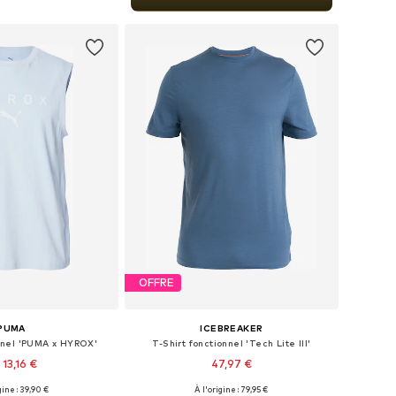
r au panier
OFFRE
PUMA
ICEBREAKER
onnel 'PUMA x HYROX'
T-Shirt fonctionnel 'Tech Lite III'
 13,16 €
47,97 €
gine : 39,90 €
À l'origine : 79,95 €
ponibles: M, L, XL
Tailles disponibles: XS, S, M, L, XL