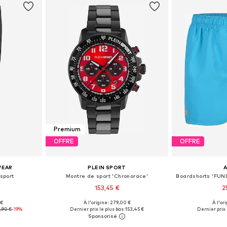
Premium
OFFRE
OFFRE
WEAR
PLEIN SPORT
 sport
Montre de sport 'Chronorace'
153,45 €
2
 €
À l'origine : 279,00 €
À l'ori
S, M, L, XL
Tailles disponibles: One Size
Tailles disponi
,90 €
-19%
Dernier prix le plus bas :
153,45 €
Dernier prix 
nier
Ajouter au panier
Ajoute