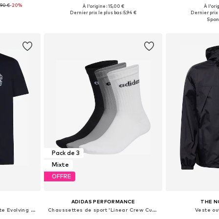
,90 €
-20%
À l'origine : 15,00 €
À l'ori
 tailles
Disponible en plusieurs tailles
Tailles disponi
Dernier prix le plus bas :
5,94 €
Dernier prix 
nier
Ajouter au panier
Ajoute
Pack de 3
Mixte
OFFRE
ADIDAS PERFORMANCE
THE N
T-Shirt fonctionnel 'Tech Lite Evolving Layers'
Chaussettes de sport 'Linear Crew Cushioned 3 Pairs'
Veste ou