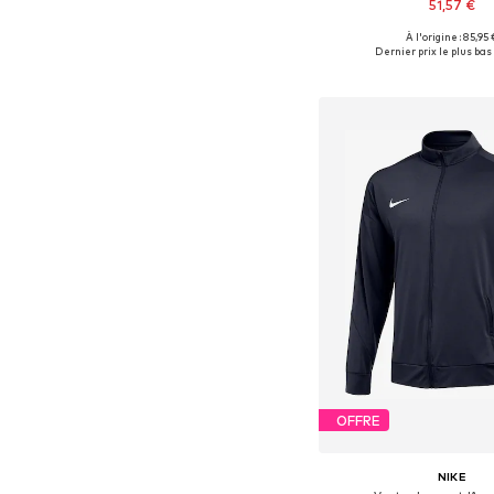
51,57 €
À l'origine : 85,95 
Tailles disponibles: S, M,
Dernier prix le plus bas 
Ajouter au pa
OFFRE
NIKE