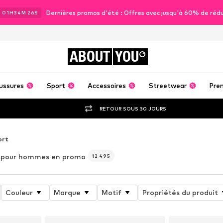
Dernières promos d'été : Offres avec jusqu'à 60% de réd
J
01
H
34
M
23
S
ABOUT
YOU
ussures
Sport
Accessoires
Streetwear
Pre
RETOUR SOUS 30 JOURS
ort
pour hommes en promo
12 495
Couleur
Marque
Motif
Propriétés du produit