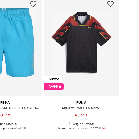
Mixte
OFFRE
ARENA
PUMA
Boardshorts 'FUNDAMENTALS LOGO BOXER'
Maillot 'Road To Unity'
5,87 €
41,97 €
+
2
gine : 36,95 €
À l'origine : 59,95 €
bles: S, M, L, XL, XXL
Tailles disponibles: S, M, L, XXL
le plus bas :
25,87 €
Dernier prix le plus bas :
44,96 €
-6%
r au panier
Ajouter au panier