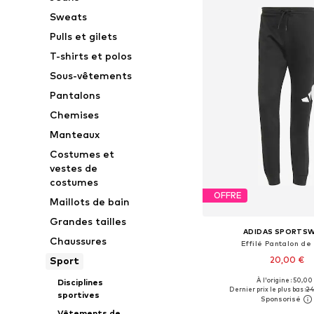
Sweats
Pulls et gilets
T-shirts et polos
Sous-vêtements
Pantalons
Chemises
Manteaux
Costumes et
vestes de
costumes
OFFRE
Maillots de bain
Grandes tailles
ADIDAS SPORTS
Chaussures
Effilé Pantalon de
20,00 €
Sport
À l'origine : 50,00
Disciplines
Tailles disponibles: XS, 
Dernier prix le plus bas :
24
sportives
Ajouter au pa
Vêtements de