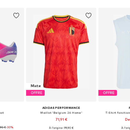
nier
Ajouter au panier
Ajoute
Mixte
OFFRE
OFFRE
ADIDAS PERFORMANCE
oot
Maillot 'Belgium 26 Home'
T-Shirt foncti
71,91 €
De
,90 €
-30%
À l'origine : 99,90 €
À l'ori
 tailles
Tailles disponibles: S, M, L, XL
Tailles dis