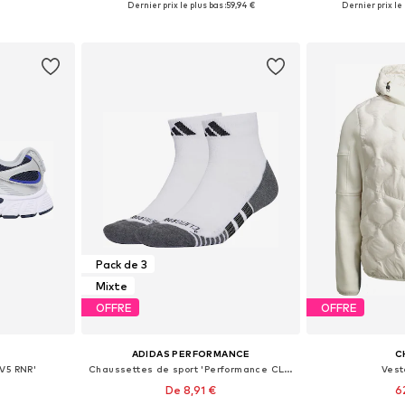
Dernier prix le plus bas :
59,94 €
Dernier prix le 
nier
Ajouter au panier
Ajoute
Pack de 3
Mixte
OFFRE
OFFRE
ADIDAS PERFORMANCE
C
V5 RNR'
Chaussettes de sport 'Performance CLIMACOOL Cushioned Quarter 3-Pack'
Vest
De 8,91 €
6