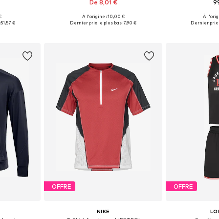
De 8,01 €
9
+
3
€
À l'origine : 10,00 €
À l'ori
 L, XL, XXL
Disponible en plusieurs tailles
Tailles disponi
:
51,57 €
Dernier prix le plus bas :
7,90 €
Dernier prix 
nier
Ajouter au panier
Ajoute
OFFRE
OFFRE
NIKE
LO