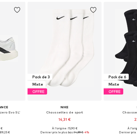
Pack de 3
Pack de 6
Mixte
Mixte
OFFRE
OFFRE
ANCE
NIKE
zero Evo SL'
Chaussettes de sport
Chausse
14,31 €
2
 €
À l'origine : 15,90 €
À l'ori
 tailles
Tailles disponibles: 34-38, 38-42, 42-46, 46-50
:
89,25 €
Dernier prix le plus bas :
14,99 €
-4%
Dernier prix 