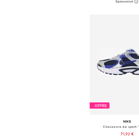
Ajouter au pa
OFFRE
NIKE
Chaussure de sport '
71,92 €