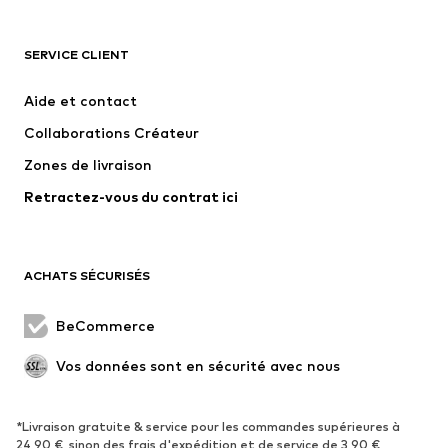
VÊTEMENTS
SERVICE CLIENT
Nouveautés
Tendance
Robes
Jeans
Aide et contact
T-shirts et tops
Pantalons
Collaborations Créateur
Vestes
Pulls et mailles
Zones de livraison
Lingerie
Blouses et tuniques
Retractez-vous du contrat ici
Manteaux
Jupes
Maillots de bain
Sweats
Blazers
Combinaisons et salopettes
ACHATS SÉCURISÉS
Grandes tailles
Maternité
Occasions spéciales
Exclusif
BeCommerce
Remise à neuf
Vos données sont en sécurité avec nous
CHAUSSURES
*Livraison gratuite & service pour les commandes supérieures à
Nouveautés
Tendance
24,90 €, sinon des frais d'expédition et de service de 3,90 €