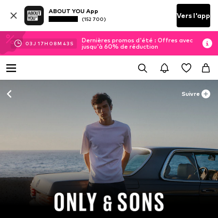
ABOUT YOU App
Vers l'app
(152 700)
Dernières promos d'été : Offres avec
03
J
17
H
08
M
43
S
jusqu'à 60% de réduction
Suivre