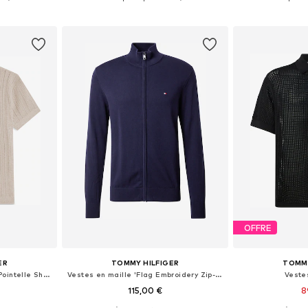
nier
Ajouter au panier
Ajoute
OFFRE
ER
TOMMY HILFIGER
TOMMY
Vestes en maille 'Relaxed Pointelle Short Sleeve With'
Vestes en maille 'Flag Embroidery Zip-thru'
Veste
115,00 €
8