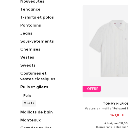
Nouveautés
Tendance
T-shirts et polos
Pantalons
Jeans
Sous-vêtements
Chemises
Vestes
Sweats
Costumes et
vestes classiques
Pulls et gilets
OFFRE
Pulls
Gilets
TOMMY HILFIG
Maillots de bain
143,10 €
Manteaux
À l'origine : 159,00
Tailles disponibles: S,
Dernier prix le plus bas :
Grandes tailles