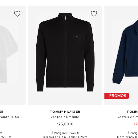
PROMOS
ER
TOMMY HILFIGER
TOMMY
Vestes en maille 'Relaxed Pointelle Short Sleeve With'
Vestes en maille
Vestes en ma
125,00 €
12
 €
À l'origine : 139,90 €
À l'orig
 M, L, XL
Disponible en plusieurs tailles
Tailles disponi
125,00 €
Dernier prix le plus bas :
118,92 €
Dernier prix le 