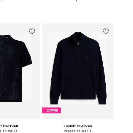
es: XS, S, M, L, XL, XXL
Tailles disponibles: S, M, L, XL, XXL
r au panier
Ajouter au panier
OFFRE
 HILFIGER
TOMMY HILFIGER
s en maille
Vestes en maille