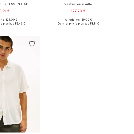
aille 'ESSENTIAL'
Vestes en maille
3,91 €
127,20 €
gine : 129,00 €
À l'origine : 159,00 €
sponibles: S, XL
Tailles disponibles: S
e plus bas :
52,43 €
Dernier prix le plus bas :
53,91 €
r au panier
Ajouter au panier