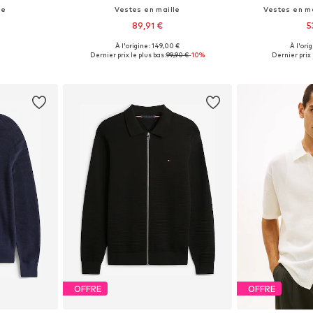
le
Vestes en maille
Vestes en m
89,91 €
5
À l'origine : 149,00 €
À l'ori
: XL
Tailles disponibles: M
Tailles di
Dernier prix le plus bas :
99,90 €
-10%
Dernier prix l
nier
Ajouter au panier
Ajoute
OFFRE
OFFRE