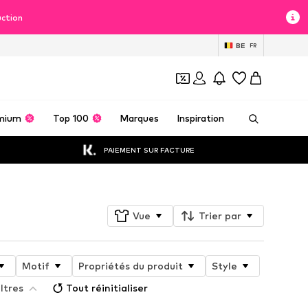
uction
BE
FR
mium
Top 100
Marques
Inspiration
PAIEMENT SUR FACTURE
Vue
Trier par
Motif
Propriétés du produit
Style
ltres
Tout réinitialiser