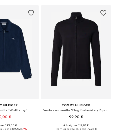
 HILFIGER
TOMMY HILFIGER
ille 'Waffle Ivy'
Vestes en maille 'Flag Embroidery Zip-thru'
5,00 €
99,90 €
ine : 149,00 €
À l'origine : 119,90 €
bles: S, M, L, XL, XXL
Tailles disponibles: XS, S, M, L, XL, XXL
plus bas :
126,65 €
-1%
Dernier prix le plus bas :
79,90 €