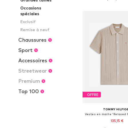
Ajouter au pa
Occasions
spéciales
Exclusif
Remise à neuf
Chaussures
Sport
Accessoires
Streetwear
Premium
Top 100
OFFRE
TOMMY HILFIG
135,15 €