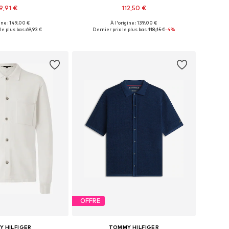
9,91 €
112,50 €
ine : 149,00 €
À l'origine : 139,00 €
ibles: M, L, XL, XXL
Tailles disponibles: XS, S, M, L, XL
le plus bas :
69,93 €
Dernier prix le plus bas :
118,15 €
-4%
r au panier
Ajouter au panier
OFFRE
 HILFIGER
TOMMY HILFIGER