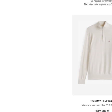
À l'origine : 159,00
Tailles disponibles: S, M,
Dernier prix le plus bas :
Ajouter au pa
TOMMY HILFIG
Vestes en maille 'ES
109,00 €