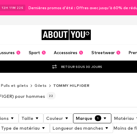
Dernières promos d'été : Offres avec jusqu'à 60% de réd
J
12
H
11
M
20
S
ABOUT
YOU
ussures
Sport
Accessoires
Streetwear
Pre
RETOUR SOUS 30 JOURS
Pulls et gilets
Gilets
TOMMY HILFIGER
FIGER) pour hommes
22
ions
Taille
Couleur
Marque
Matériau
1
Type de matériau
Longueur des manches
Moins de fi