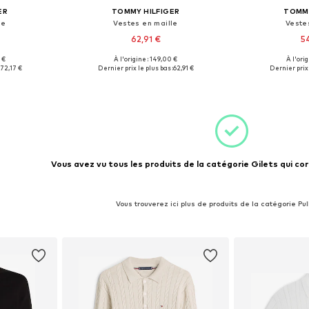
ER
TOMMY HILFIGER
TOMMY
le
Vestes en maille
Veste
62,91 €
5
 €
À l'origine : 149,00 €
À l'ori
s: S
Tailles disponibles: XS, M
Tailles d
:
72,17 €
Dernier prix le plus bas :
62,91 €
Dernier prix 
nier
Ajouter au panier
Ajoute
Vous avez vu tous les produits de la catégorie Gilets qui co
Vous trouverez ici plus de produits de la catégorie Pul