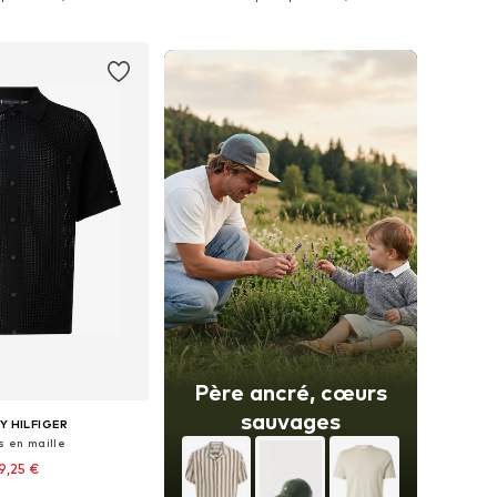
r au panier
Ajouter au panier
Père ancré, cœurs
sauvages
 HILFIGER
s en maille
9,25 €