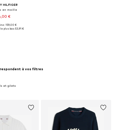
 HILFIGER
s en maille
4,00 €
gine : 159,00 €
isponibles: XL
le plus bas :
53,91 €
r au panier
rrespondent à vos filtres
ls et gilets