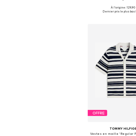
À l'origine : 129,90
Tailles disponibles: XS, S, 
Dernier prix le plus bas :
Ajouter au pa
OFFRE
TOMMY HILFIG