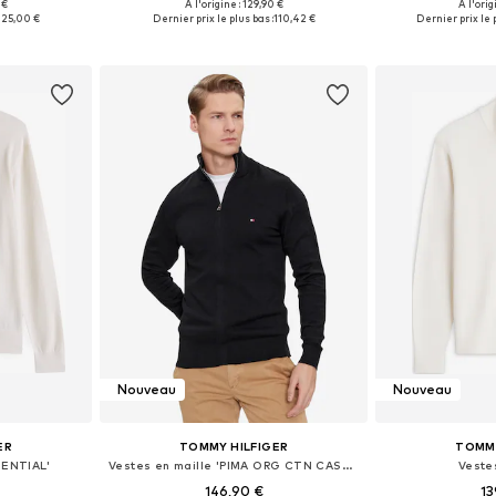
 €
À l'origine : 129,90 €
À l'orig
 L, XL, XXL
Tailles disponibles: XS, S, M, L, XL, XXL
Tailles dis
125,00 €
Dernier prix le plus bas :
110,42 €
Dernier prix le p
nier
Ajouter au panier
Ajoute
Nouveau
Nouveau
ER
TOMMY HILFIGER
TOMMY
SENTIAL'
Vestes en maille 'PIMA ORG CTN CASHMERE MW0MW28050'
Veste
146,90 €
13