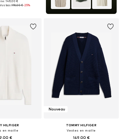
ine : 149,00 €
ponibles: M, L, XL
lus bas :
119,00 €
-25%
r au panier
Nouveau
 HILFIGER
TOMMY HILFIGER
s en maille
Vestes en maille
9,00 €
149,00 €