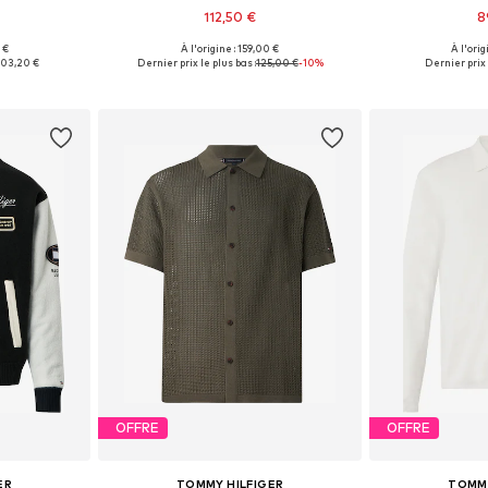
112,50 €
8
 €
À l'origine : 159,00 €
À l'orig
L, XL, XXL
Tailles disponibles: S, M, L, XL
Tailles dispon
103,20 €
Dernier prix le plus bas :
125,00 €
-10%
Dernier prix 
nier
Ajouter au panier
Ajoute
OFFRE
OFFRE
ER
TOMMY HILFIGER
TOMMY