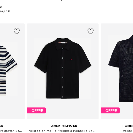
 €
M, L, XL, XXL
Tailles disponibles: S, M, L, XL, XXL
Tailles disponibl
94,90 €
nier
Ajouter au panier
Ajoute
OFFRE
OFFRE
ER
TOMMY HILFIGER
TOMMY
Vestes en maille 'Regular Fit Breton Stripe Short Sleeve'
Vestes en maille 'Relaxed Pointelle Short Sleeve With'
Veste