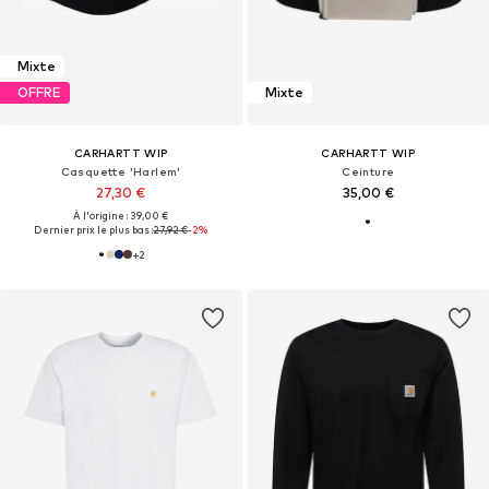
Mixte
OFFRE
Mixte
CARHARTT WIP
CARHARTT WIP
Casquette 'Harlem'
Ceinture
27,30 €
35,00 €
À l'origine : 39,00 €
Dernier prix le plus bas :
27,92 €
-2%
+
2