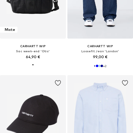
Mixte
CARHARTT WIP
CARHARTT WIP
Sac week-end 'Otis'
Loosefit Jean 'Landon'
64,90 €
99,00 €
+
2