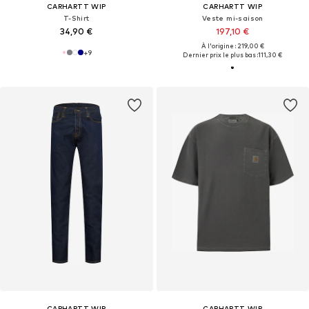
CARHARTT WIP
CARHARTT WIP
T-Shirt
Veste mi-saison
34,90 €
197,10 €
À l'origine : 219,00 €
+
9
Dernier prix le plus bas :
111,30 €
CARHARTT WIP
CARHARTT WIP