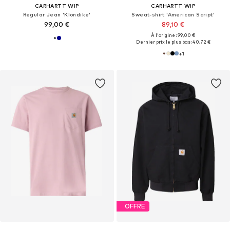
CARHARTT WIP
CARHARTT WIP
Regular Jean 'Klondike'
Sweat-shirt 'American Script'
99,00 €
89,10 €
À l'origine : 99,00 €
Dernier prix le plus bas :
40,72 €
+
1
OFFRE