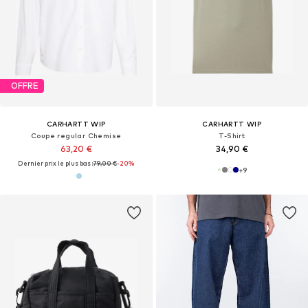
OFFRE
CARHARTT WIP
CARHARTT WIP
Coupe regular Chemise
T-Shirt
63,20 €
34,90 €
Dernier prix le plus bas :
79,00 €
-20%
+
9