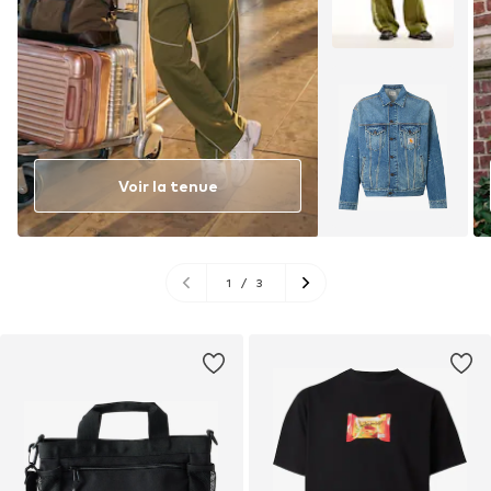
Voir la tenue
1
/
3