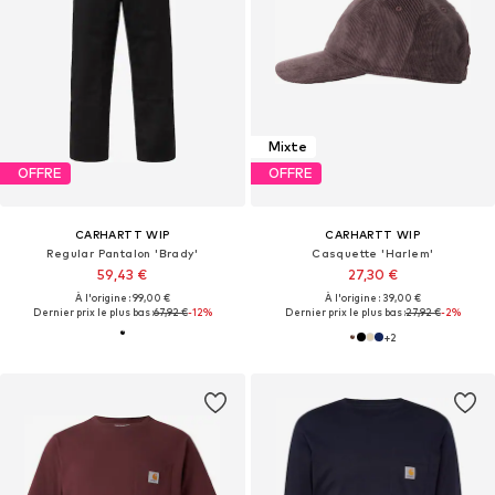
Mixte
OFFRE
OFFRE
CARHARTT WIP
CARHARTT WIP
Regular Pantalon 'Brady'
Casquette 'Harlem'
59,43 €
27,30 €
À l'origine : 99,00 €
À l'origine : 39,00 €
Dernier prix le plus bas :
67,92 €
-12%
Dernier prix le plus bas :
27,92 €
-2%
+
2