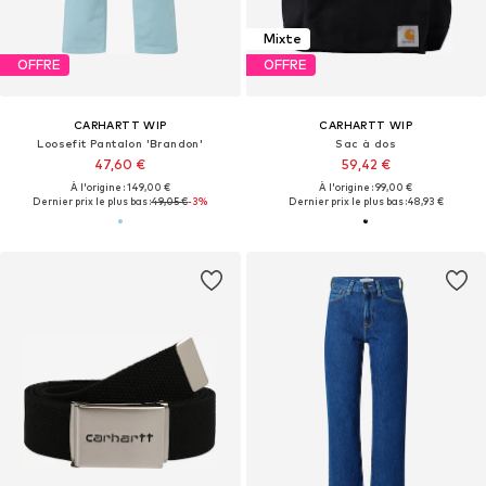
Mixte
OFFRE
OFFRE
CARHARTT WIP
CARHARTT WIP
Loosefit Pantalon 'Brandon'
Sac à dos
47,60 €
59,42 €
À l'origine : 149,00 €
À l'origine : 99,00 €
Dernier prix le plus bas :
49,05 €
-3%
Dernier prix le plus bas :
48,93 €