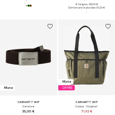
À l'origine : 39,00 €
Dernier prix le plus bas :
31,20 €
Mixte
Mixte
OFFRE
CARHARTT WIP
CARHARTT WIP
Ceinture
Cabas 'Clapton'
35,00 €
71,92 €