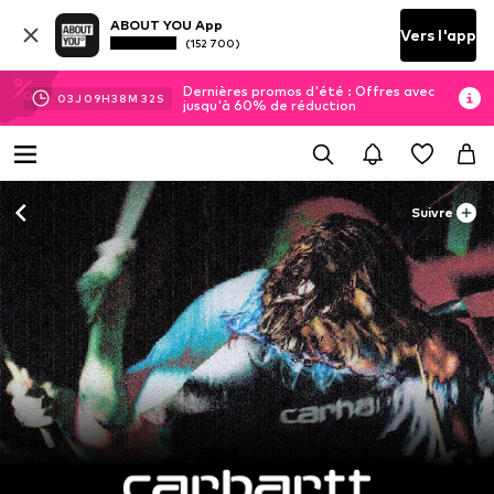
ABOUT YOU App
Vers l'app
(152 700)
Dernières promos d'été : Offres avec
03
J
09
H
38
M
30
S
jusqu'à 60% de réduction
Suivre