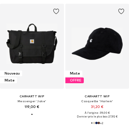
Nouveau
Mixte
Mixte
OFFRE
CARHARTT WIP
CARHARTT WIP
Messenger 'Jake'
Casquette 'Harlem'
119,00 €
31,20 €
À l'origine : 39,00 €
Dernier prix le plus bas :
27,92 €
+
2