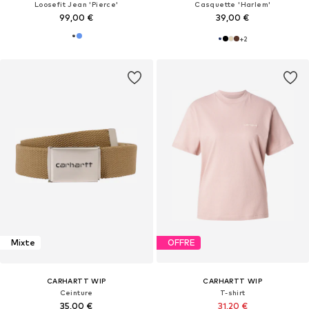
Loosefit Jean 'Pierce'
Casquette 'Harlem'
99,00 €
39,00 €
+
2
Mixte
OFFRE
CARHARTT WIP
CARHARTT WIP
Ceinture
T-shirt
35,00 €
31,20 €