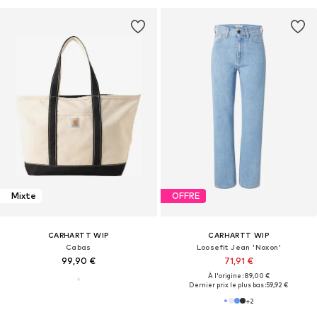
Mixte
OFFRE
CARHARTT WIP
CARHARTT WIP
Cabas
Loosefit Jean 'Noxon'
99,90 €
71,91 €
À l'origine : 89,00 €
Dernier prix le plus bas :
59,92 €
+
2