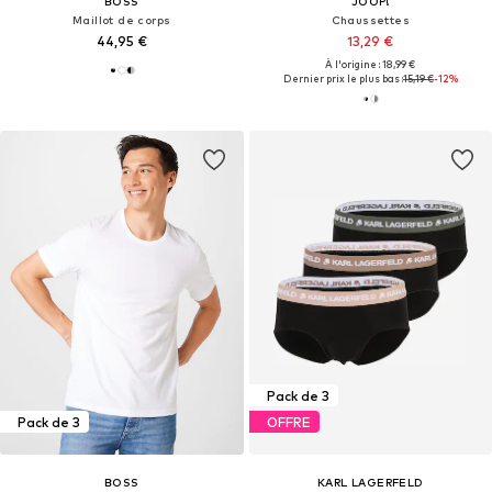
BOSS
JOOP!
Maillot de corps
Chaussettes
44,95 €
13,29 €
À l'origine : 18,99 €
Dernier prix le plus bas :
15,19 €
-12%
Pack de 3
Pack de 3
OFFRE
BOSS
KARL LAGERFELD