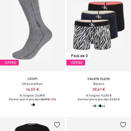
Pack de 3
OFFRE
OFFRE
JOOP!
CALVIN KLEIN
Chaussettes
Boxers
14,69 €
38,61 €
À l'origine : 20,99 €
À l'origine : 42,90 €
Dernier prix le plus bas :
16,79 €
-12%
Dernier prix le plus bas :
32,90 €
+
4