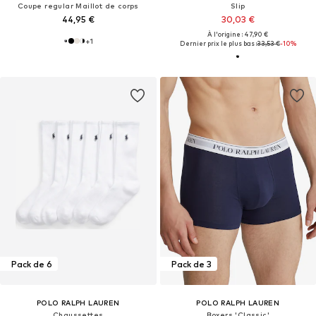
Coupe regular Maillot de corps
Slip
44,95 €
30,03 €
À l'origine : 47,90 €
+
1
Dernier prix le plus bas :
33,53 €
-10%
Pack de 6
Pack de 3
POLO RALPH LAUREN
POLO RALPH LAUREN
Chaussettes
Boxers 'Classic'