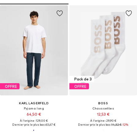
Pack de 3
OFFRE
OFFRE
KARL LAGERFELD
BOSS
Pyjama long
Chaussettes
64,50 €
12,53 €
À l'origine : 129,00 €
À l'origine : 29,90 €
Dernier prix le plus bas :
63,67 €
Dernier prix le plus bas :
14,32 €
-12%