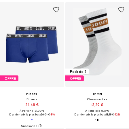
Pack de 2
OFFRE
OFFRE
DIESEL
JOOP!
Boxers
Chaussettes
24,48 €
13,29 €
À l'origine : 51,00 €
À l'origine : 18,99 €
Dernier prix le plus bas :
26,01 €
-5%
Dernier prix le plus bas :
15,19 €
-12%