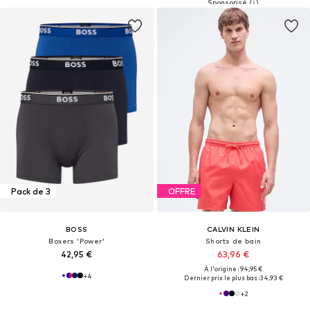
Pack de 3
OFFRE
BOSS
CALVIN KLEIN
Boxers 'Power'
Shorts de bain
42,95 €
63,96 €
À l'origine : 94,95 €
+
4
Dernier prix le plus bas :
34,93 €
+
2