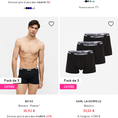
+
6
Dernier prix le plus bas :
45,01 €
-5%
+
3
Pack de 3
Pack de 3
OFFRE
OFFRE
BOSS
KARL LAGERFELD
Boxers 'Power'
Boxers
35,92 €
33,53 €
Dernier prix le plus bas :
44,90 €
-20%
À l'origine : 47,90 €