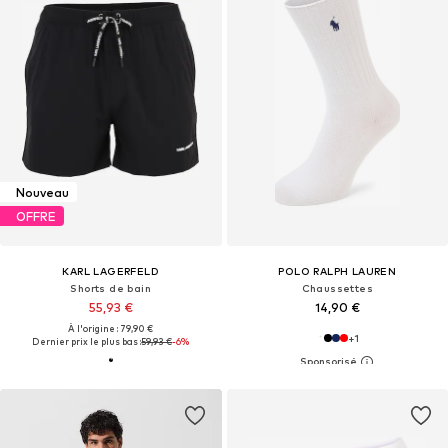
Nouveau
OFFRE
KARL LAGERFELD
POLO RALPH LAUREN
Shorts de bain
Chaussettes
55,93 €
14,90 €
À l'origine : 79,90 €
+
1
Dernier prix le plus bas :
59,93 €
-6%