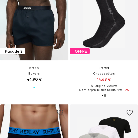
Pack de 2
OFFRE
BOSS
JOOP!
Boxers
Chaussettes
44,90 €
14,69 €
À l'origine : 20,99 €
Dernier prix le plus bas :
16,79 €
-12%