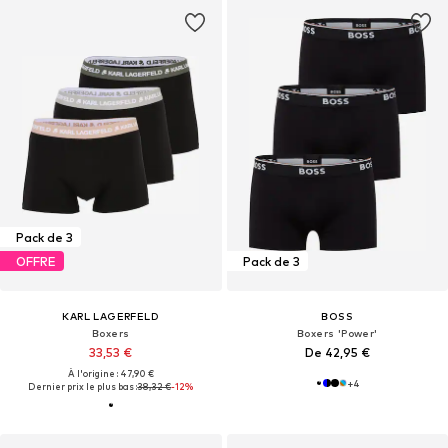
Pack de 3
OFFRE
Pack de 3
KARL LAGERFELD
BOSS
Boxers
Boxers 'Power'
33,53 €
De 42,95 €
À l'origine : 47,90 €
+
4
Dernier prix le plus bas :
38,32 €
-12%