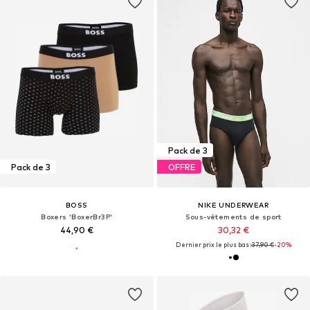
Pack de 3
Pack de 3
OFFRE
BOSS
NIKE UNDERWEAR
Boxers 'BoxerBr3P'
Sous-vêtements de sport
44,90 €
30,32 €
Dernier prix le plus bas :
37,90 €
-20%