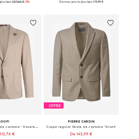
plus bas :
237,60 €
-5%
Dernier prix le plus bas :
119,99 €
r au panier
Ajouter au panier
OFFRE
JOOP!
PIERRE CARDIN
Coupe slim Veste de costume ' Hoverest '
Coupe regular Veste de costume 'Grant'
212,76 €
De 143,99 €