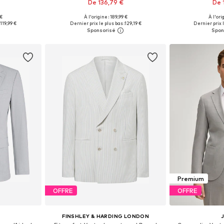
De 136,79 €
De 
 €
À l'origine : 189,99 €
À l'ori
 tailles
Disponible en plusieurs tailles
Disponible en
119,99 €
Dernier prix le plus bas :
129,19 €
Dernier prix l
nier
Ajouter au panier
Ajoute
Premium
OFFRE
OFFRE
FINSHLEY & HARDING LONDON