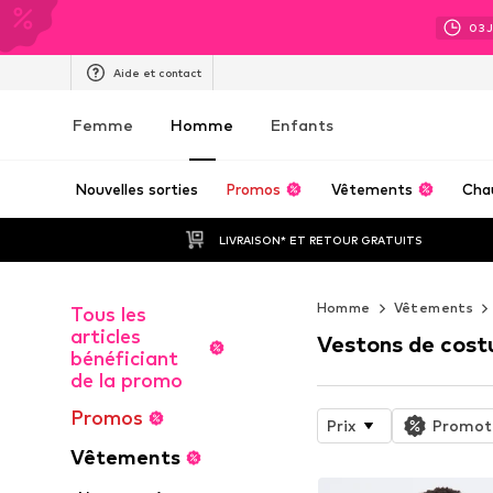
03
Aide et contact
Femme
Homme
Enfants
Nouvelles sorties
Promos
Vêtements
Cha
LIVRAISON* ET RETOUR GRATUITS
Homme
Vêtements
Tous les
articles
Vestons de cos
bénéficiant
de la promo
Promos
Prix
Promot
Vêtements