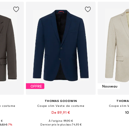
OFFRE
Nouveau
THOMAS GOODWIN
THOMA
e costume
Coupe slim Veste de costume
Coupe slim 
De 89,91 €
10
0 €
À l'origine : 99,90 €
8-50, 52-54
Disponible en plusieurs tailles
Disponible en
3,53 €
-7%
Dernier prix le plus bas :
74,93 €