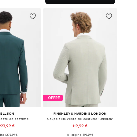
r au panier
OFFRE
RELLSON
FINSHLEY & HARDING LONDON
Veste de costume
Coupe slim Veste de costume 'Brixdon'
223,99 €
119,99 €
gine : 279,99 €
À l'origine : 199,99 €
 plusieurs tailles
Tailles disponibles: 44, 48, 54, 94, 102