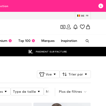
uction
BE
FR
mium
Top 100
Marques
Inspiration
PAIEMENT SUR FACTURE
Vue
Trier par
es
Type de taille
Matériau
Plus de filtres
Motif
Propriété