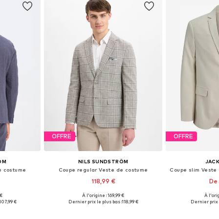
OFFRE
OFFRE
ÖM
NILS SUNDSTRÖM
JACK
e costume
Coupe regular Veste de costume
118,99 €
De 
 €
À l'origine : 169,99 €
À l'ori
 tailles
Disponible en plusieurs tailles
Tailles disponible
107,99 €
Dernier prix le plus bas :
118,99 €
Dernier prix 
nier
Ajouter au panier
Ajoute