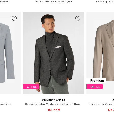
179,99 €
Dernier prix le plus bas :
220,99 €
Dernier prix le 
nier
Ajouter au panier
Ajoute
Premium
OFFRE
OFFRE
ANDREW JAMES
 costume
Coupe regular Veste de costume ' Brad '
161,99 €
De 