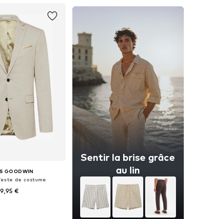
Sentir la brise grâce
au lin
S GOODWIN
Veste de costume
9,95 €
+
1
 plusieurs tailles