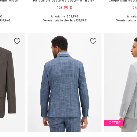
tume 'Aidan'
Fit confort Veste de costume ' Berry '
Coupe slim Vest
125,99 €
24
 €
À l'origine : 209,99 €
À l'ori
 tailles
Disponible en plusieurs tailles
Disponible en
167,96 €
Dernier prix le plus bas :
125,99 €
Dernier prix le 
nier
Ajouter au panier
Ajoute
OFFRE