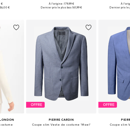
0 €
À l'origine : 179,99 €
À l'ori
50, 52, 54, 56
Disponible en plusieurs tailles
Disponible en
56,00 €
Dernier prix le plus bas :
161,99 €
Dernier prix le 
nier
Ajouter au panier
Ajoute
OFFRE
OFFRE
G LONDON
PIERRE CARDIN
PIER
 costume
Coupe slim Veste de costume 'Mael'
Coupe slim 