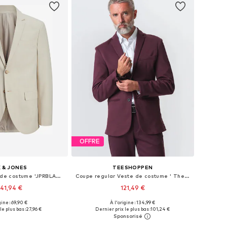
OFFRE
 & JONES
TEESHOPPEN
Coupe slim Veste de costume 'JPRBLAMARTIN'
Coupe regular Veste de costume ' The Original '
41,94 €
121,49 €
+
6
gine : 69,90 €
À l'origine : 134,99 €
s: 46, 48, 50, 52, 54, 56
Disponible en plusieurs tailles
le plus bas :
27,96 €
Dernier prix le plus bas :
101,24 €
r au panier
Ajouter au panier