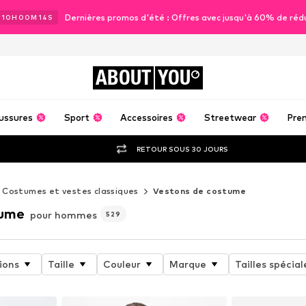
Dernières promos d'été : Offres avec jusqu'à 60% de réd
J
10
H
00
M
12
S
ABOUT
YOU
ussures
Sport
Accessoires
Streetwear
Pre
RETOUR SOUS 30 JOURS
Costumes et vestes classiques
Vestons de costume
tume
pour hommes
529
ions
Taille
Couleur
Marque
Tailles spécial