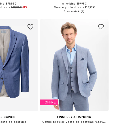
gine : 379,95 €
À l'origine : 199,99 €
 plusieurs tailles
Disponible en plusieurs tailles
plus bas :
239,36 €
-11%
Dernier prix le plus bas :
135,99 €
r au panier
Ajouter au panier
OFFRE
RE CARDIN
FINSHLEY & HARDING
Veste de costume
Coupe regular Veste de costume 'Steven'