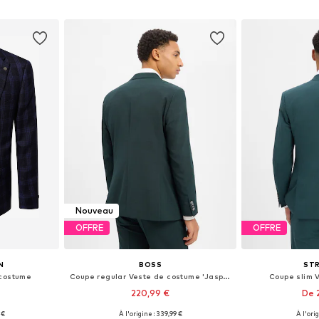
nier
Ajouter au panier
Ajoute
Nouveau
OFFRE
OFFRE
N
BOSS
ST
 costume
Coupe regular Veste de costume 'Jasper'
Coupe slim 
220,99 €
De 
 €
À l'origine : 339,99 €
À l'ori
 tailles
Disponible en plusieurs tailles
Disponible en