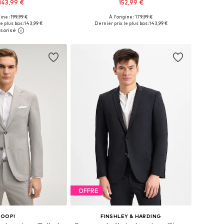
143,99 €
152,99 €
gine : 199,99 €
À l'origine : 179,99 €
 plusieurs tailles
Disponible en plusieurs tailles
e plus bas :
143,99 €
Dernier prix le plus bas :
143,99 €
r au panier
Ajouter au panier
OFFRE
JOOP!
FINSHLEY & HARDING