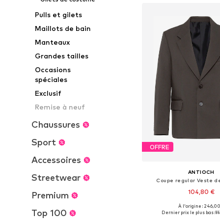
Pulls et gilets
Maillots de bain
Manteaux
Grandes tailles
Occasions
spéciales
Exclusif
Remise à neuf
Chaussures
Sport
OFFRE
Accessoires
ANTIOCH
Streetwear
Coupe regular Veste d
104,80 €
Premium
À l'origine : 246,0
Tailles disponibles: 46, 4
Top 100
Dernier prix le plus bas :
11