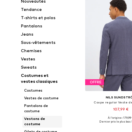
Nouveautés
Tendance
T-shirts et polos
Pantalons
Jeans
Sous-vêtements
Chemises
Vestes
Sweats
Costumes et
vestes classiques
OFFRE
Costumes
NILS SUNDSTR
Vestes de costume
Coupe regular Veste d
Pantalons de
107,99 €
costume
À l'origine : 179,99
Vestons de
Disponible en plusieurs
Dernier prix le plus bas :
costume
Ajouter au pa
Gilets de costume