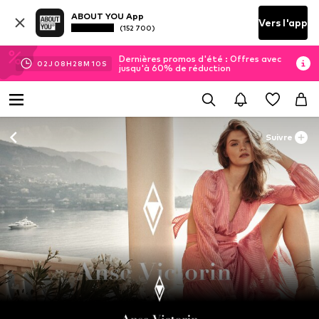
ABOUT YOU App
Vers l'app
(152 700)
Dernières promos d'été : Offres avec
02
J
08
H
28
M
08
S
jusqu'à 60% de réduction
Suivre