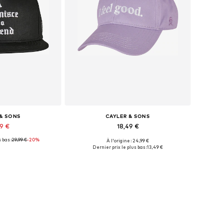
 & SONS
CAYLER & SONS
99 €
18,49 €
 bas :
29,99 €
-20%
À l'origine : 24,99 €
nibles: 55-60
Tailles disponibles: 55-60
Dernier prix le plus bas :
13,49 €
au panier
Ajouter au panier