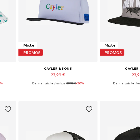
Mixte
Mixte
PROMOS
PROMOS
CAYLER & SONS
CAYLER
23,99 €
23,
0%
Dernier prix le plus bas :
29,99 €
-20%
Dernier prix le plus
Tailles disponibles: 55-60
Tailles dispo
Ajouter au panier
Ajouter 