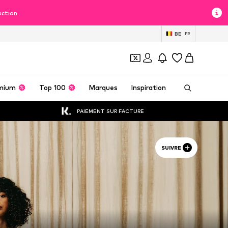
uction
BE
FR
mium
Top 100
Marques
Inspiration
PAIEMENT SUR FACTURE
SUIVRE