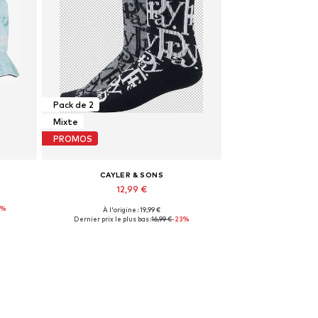
Pack de 2
Mixte
PROMOS
CAYLER & SONS
12,99 €
0%
À l'origine : 19,99 €
Tailles disponibles: 39-42, 43-46
Dernier prix le plus bas :
16,99 €
-23%
Ajouter au panier