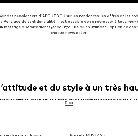
voir des newsletters d'ABOUT YOU sur les tendances, les offres et les co
re
Politique de confidentialité
. Il est possible de se rétracter à tout mom
 un message à
serviceclients@aboutyou.be
ou en utilisant l'option de désin
chaque newsletter.
’attitude et du style à un très ha
abel de streetwear plein de succès, qui se concentre principalement sur l
Plus
ook. Ce n’est qu’en 2012 que Cayler & Sons a vu le jour. Pourtant, le succ
impressionnants, qui sont soutenus par des graphiques innovants qui rep
ité. Ainsi, vous pouvez profiter longtemps des casquettes, mais aussi d’a
mais vous pouvez aussi découvrir des chaussures cools et même les premi
lement à la génération qui est jeune ou restée jeune, tournée vers l’aven
mer leur propre style. Les collections du label à succès sont censées vou
eakers Reebok Classics
Baskets MUSTANG