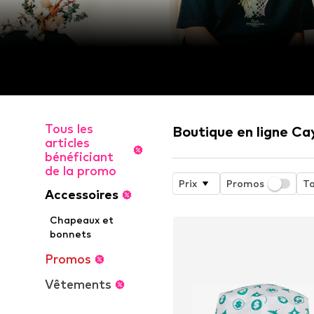
Tous les
Boutique en ligne Ca
articles
bénéficiant
de la promo
Prix
Promos
Ta
Accessoires
Chapeaux et
bonnets
Promos
Vêtements