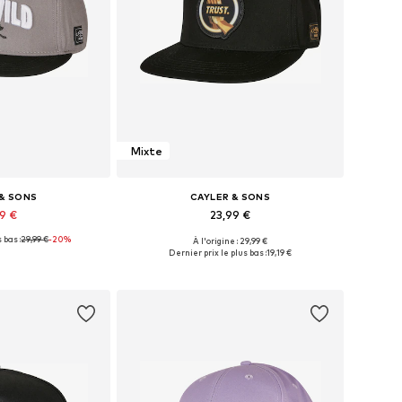
Mixte
 & SONS
CAYLER & SONS
99 €
23,99 €
 bas :
29,99 €
-20%
À l'origine : 29,99 €
nibles: 55-60
Tailles disponibles: 55-60
Dernier prix le plus bas :
19,19 €
au panier
Ajouter au panier