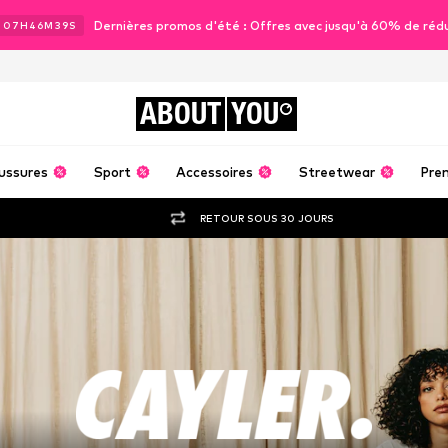
Dernières promos d'été : Offres avec jusqu'à 60% de réd
J
07
H
46
M
38
S
ABOUT
YOU
ussures
Sport
Accessoires
Streetwear
Pre
RETOUR SOUS 30 JOURS