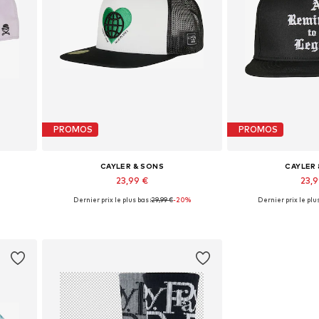
PROMOS
PROMOS
CAYLER & SONS
CAYLER
23,99 €
23,
Dernier prix le plus bas :
29,99 €
-20%
Dernier prix le plus
Tailles disponibles: 55-60
Tailles dispo
Ajouter au panier
Ajouter 